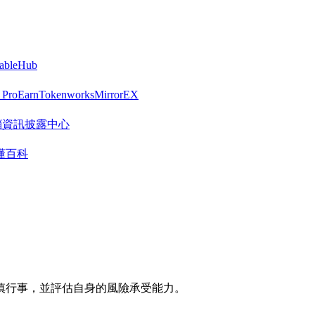
tableHub
 Pro
Earn
Tokenworks
MirrorEX
R 營銷資訊披露中心
懂百科
慎行事，並評估自身的風險承受能力。