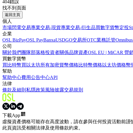
404錯誤
找不到頁面
返回主頁
個人
市場
閃電交易
專業交易-現貨
專業交易-衍生品
買數字貨幣
定投
S
企業
OSL BizPay
OSL Pay
Banxa
USDGO
交易所
OTC業務
託管
Omnibus
公司
關於我們
團隊
部落格
投資者關係
品牌資產
OSL EU | MiCA
買數字貨幣
買比特幣
買以太坊
所有加密貨幣價格
比特幣價格
以太坊價格
幣
幫助
幫助中心
費用
公告中心
API
法律
條款及細則
私隱政策
風險披露
交易規則
下載App
虛擬資產價格可能存在高度波動，請在參與任何投資活動前謹
此頁資訊受相關法律及使用條款約束。