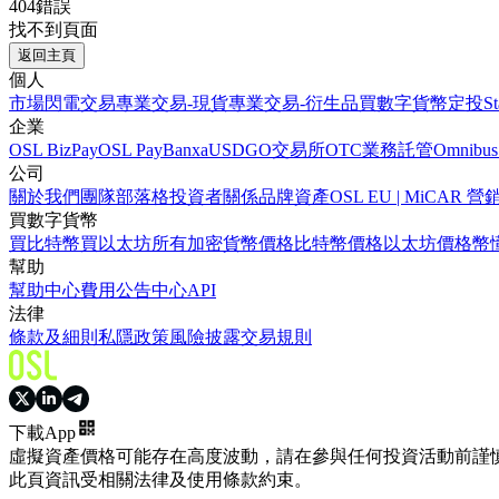
404錯誤
找不到頁面
返回主頁
個人
市場
閃電交易
專業交易-現貨
專業交易-衍生品
買數字貨幣
定投
S
企業
OSL BizPay
OSL Pay
Banxa
USDGO
交易所
OTC業務
託管
Omnibus
公司
關於我們
團隊
部落格
投資者關係
品牌資產
OSL EU | MiCA
買數字貨幣
買比特幣
買以太坊
所有加密貨幣價格
比特幣價格
以太坊價格
幣
幫助
幫助中心
費用
公告中心
API
法律
條款及細則
私隱政策
風險披露
交易規則
下載App
虛擬資產價格可能存在高度波動，請在參與任何投資活動前謹
此頁資訊受相關法律及使用條款約束。