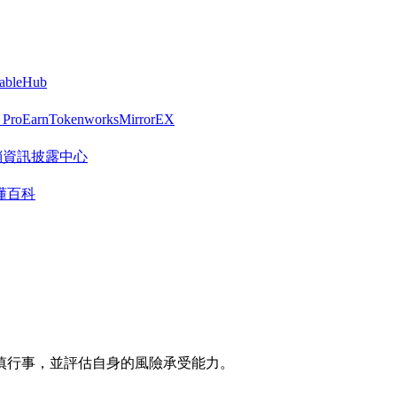
tableHub
 Pro
Earn
Tokenworks
MirrorEX
R 營銷資訊披露中心
懂百科
慎行事，並評估自身的風險承受能力。