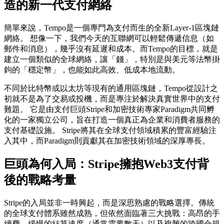
造的新一代支付網絡
簡單來說，Tempo是一個專門為支付而生的全新Layer-1區塊鏈
網絡。 想像一下，我們今天的互聯網可以輕鬆傳遞信息（如
郵件和消息），幾乎沒有延遲和成本。而Tempo的目標，就是
建立一個類似的全球網絡，讓「錢」，特別是與美元等法幣掛
鉤的「穩定幣」，也能如此高效、低成本地流動。
不同於比特幣或以太坊等現有的通用區塊鏈，Tempo從設計之
初就不是為了交易或投機，而是專注於解決真實世界中的支付
難題。 它是由支付巨頭Stripe和加密技術專家Paradigm共同孵
化的一家獨立公司，旨在打造一個真正為企業和消費者服務的
支付基礎設施。 Stripe將其在全球支付領域積累的豐富經驗注
入其中，而Paradigm則貢獻其在加密技術領域的深厚專長。
巨頭為何入局：Stripe擁抱Web3支付背
後的戰略考量
Stripe的入局並非一時興起，而是深思熟慮的戰略選擇。傳統
的全球支付體系雖然成熟，但依然面臨著三大挑戰：高昂的手
續費、緩慢的結算速度（通常需要數天）以及複雜的跨國合規