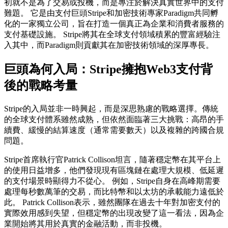
初就不是為了交易或投機，而是專注於解決真實世界中的支付
難題。 它是由支付巨頭Stripe和加密技術專家Paradigm共同孵
化的一家獨立公司，旨在打造一個真正為企業和消費者服務的
支付基礎設施。 Stripe將其在全球支付領域積累的豐富經驗注
入其中，而Paradigm則貢獻其在加密技術領域的深厚專長。
巨頭為何入局：Stripe擁抱Web3支付背
後的戰略考量
Stripe的入局並非一時興起，而是深思熟慮的戰略選擇。傳統
的全球支付體系雖然成熟，但依然面臨著三大挑戰：高昂的手
續費、緩慢的結算速度（通常需要數天）以及複雜的跨國合規
問題。
Stripe首席執行官Patrick Collison坦言，隨著穩定幣在其平台上
的使用日益增多，他們發現現有區塊鏈在處理大規模、低延遲
的支付場景時顯得力不從心。 例如，Stripe自身在高峰期需要
處理每秒數萬筆的交易，而比特幣和以太坊的承載能力遠低於
此。 Patrick Collison表示，雖然團隊在過去十年對加密支付的
實際效用感到失望，但穩定幣的出現改變了這一看法，因為企
業開始將其用於真實的金融活動，而非投機。