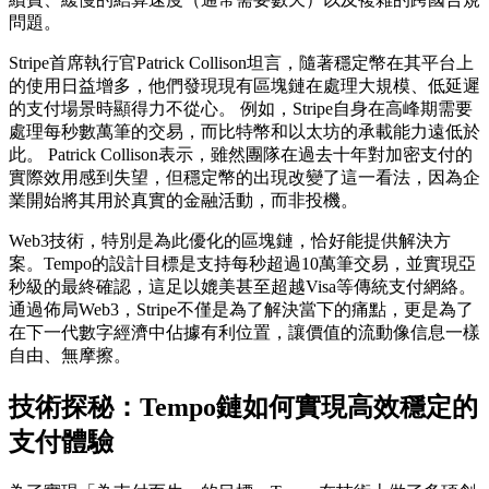
問題。
Stripe首席執行官Patrick Collison坦言，隨著穩定幣在其平台上
的使用日益增多，他們發現現有區塊鏈在處理大規模、低延遲
的支付場景時顯得力不從心。 例如，Stripe自身在高峰期需要
處理每秒數萬筆的交易，而比特幣和以太坊的承載能力遠低於
此。 Patrick Collison表示，雖然團隊在過去十年對加密支付的
實際效用感到失望，但穩定幣的出現改變了這一看法，因為企
業開始將其用於真實的金融活動，而非投機。
Web3技術，特別是為此優化的區塊鏈，恰好能提供解決方
案。Tempo的設計目標是支持每秒超過10萬筆交易，並實現亞
秒級的最終確認，這足以媲美甚至超越Visa等傳統支付網絡。
通過佈局Web3，Stripe不僅是為了解決當下的痛點，更是為了
在下一代數字經濟中佔據有利位置，讓價值的流動像信息一樣
自由、無摩擦。
技術探秘：Tempo鏈如何實現高效穩定的
支付體驗