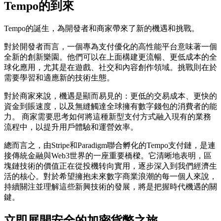
Tempo的到來
Tempo的誕生，為開發者和商家帶來了新的機遇和挑戰。
對於開發者而言，一個專為支付優化的高性能平台意味著一個
全新的創新樂園。他們可以在上面構建更流暢、更低成本的全
球化應用，尤其是在遊戲、社交和內容創作領域。挑戰則在於
需要學習和適應新的技術生態。
對於商家來說，機遇是顯而易見的：更低的交易成本、更快的
資金到賬速度，以及無縫觸達全球擁有數字錢包的消費者的能
力。 商家需要思考如何將這種新型支付方式融入現有的業務
流程中，以提升用戶體驗和運營效率。
總而言之，由Stripe和Paradigm聯合孵化的Tempo支付鏈，是連
接傳統金融與Web3世界的一座重要橋樑。它清晰地表明，區
塊鏈技術的價值正在從投機转向實用，逐步深入到我們經濟生
活的核心。對於希望擁抱未來數字商業浪潮的每一個人來說，
持續關注並理解這些新興技術的發展，將是把握時代機遇的關
鍵。
立即展開安全的加密貨幣之旅