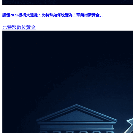
讀懂2025機構大遷徙：比特幣如何蛻變為「華爾街新黃金」
比特幣
數位黃金