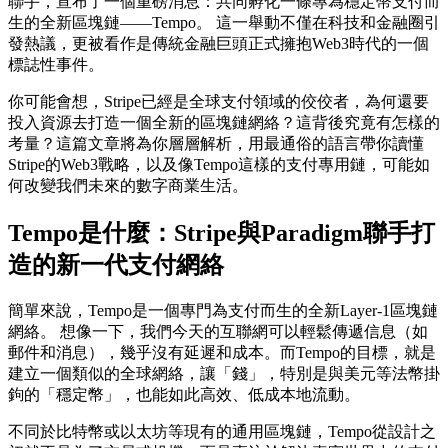
聯手，宣布了一個重磅消息：共同孵化一條專為穩定幣支付而
生的全新區塊鏈——Tempo。 這一舉動不僅在科技和金融圈引
發熱議，更被看作是傳統金融巨頭正式擁抱Web3時代的一個
標誌性事件。
你可能會想，Stripe已經是全球支付領域的佼佼者，為何還要
投入資源去打造一個全新的區塊鏈網絡？這背後究竟有怎樣的
考量？這篇文章將為你層層解析，用最通俗的語言帶你讀懂
Stripe的Web3戰略，以及像Tempo這樣的支付專用鏈，可能如
何改變我們未來的數字商業生活。
Tempo是什麼：Stripe與Paradigm聯手打
造的新一代支付網絡
簡單來說，Tempo是一個專門為支付而生的全新Layer-1區塊鏈
網絡。 想像一下，我們今天的互聯網可以輕鬆傳遞信息（如
郵件和消息），幾乎沒有延遲和成本。而Tempo的目標，就是
建立一個類似的全球網絡，讓「錢」，特別是與美元等法幣掛
鉤的「穩定幣」，也能如此高效、低成本地流動。
不同於比特幣或以太坊等現有的通用區塊鏈，Tempo從設計之