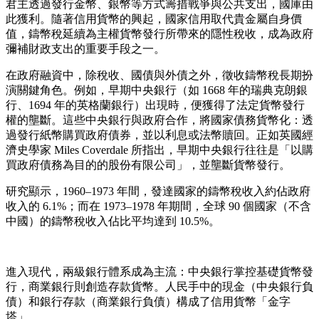
君主透過發行金幣、銀幣等方式籌措戰爭與公共支出，國庫由
此獲利。隨著信用貨幣的興起，國家信用取代貴金屬自身價
值，鑄幣稅延續為主權貨幣發行所帶來的隱性稅收，成為政府
彌補財政支出的重要手段之一。
在政府融資中，除稅收、國債與外債之外，徵收鑄幣稅長期扮
演關鍵角色。例如，早期中央銀行（如 1668 年的瑞典克朗銀
行、1694 年的英格蘭銀行）出現時，便獲得了法定貨幣發行
權的壟斷。這些中央銀行與政府合作，將國家債務貨幣化：透
過發行紙幣購買政府債券，並以利息或法幣贖回。正如英國經
濟史學家 Miles Coverdale 所指出，早期中央銀行往往是「以購
買政府債務為目的的股份有限公司」，並壟斷貨幣發行。
研究顯示，1960–1973 年間，發達國家的鑄幣稅收入約佔政府
收入的 6.1%；而在 1973–1978 年期間，全球 90 個國家（不含
中國）的鑄幣稅收入佔比平均達到 10.5%。
進入現代，兩級銀行體系成為主流：中央銀行掌控基礎貨幣發
行，商業銀行則創造存款貨幣。人民手中的現金（中央銀行負
債）和銀行存款（商業銀行負債）構成了信用貨幣「金字
塔」。