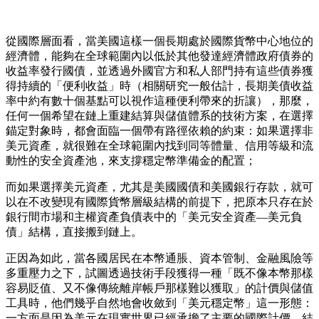
從國際層面看，當美國這樣一個長期處於國際貨幣中心地位的
經濟體，能夠在全球範圍內以低於其他發達經濟體政府債券的
收益率發行國債，並透過外國官方和私人部門持有這些債券獲
得持續的「便利收益」時（相關研究一般估計，長期美債收益
率中約有數十個基點可以視作這種便利帶來的折讓），那麼，
任何一個希望在鏈上重建結算與儲值體系的技術方案，在選擇
錨定對象時，都會面臨一個帶有路徑依賴的約束：如果選擇非
美元資產，就很難在全球範圍內找到同等體量、信用等級和流
動性的安全資產池，來支撐穩定幣準備金的配置；
而如果選擇美元資產，尤其是美國國債和美國銀行存款，就可
以在不改變現有國際貨幣層級結構的前提下，把原本只存在於
銀行間市場和主權資產負債表中的「美元安全資產—美元負
債」結構，直接搬到鏈上。
正因為如此，當各國居民在本幣通脹、資本管制、金融風險等
多重壓力之下，試圖透過技術手段獲得一種「既不像本幣那樣
容易貶值、又不像傳統離岸帳戶那樣難以獲取」的計價與儲值
工具時，他們幾乎自然地會收斂到「美元穩定幣」這一形態：
一方面是因為美元在現實世界已經承擔了主要的國際計價、結