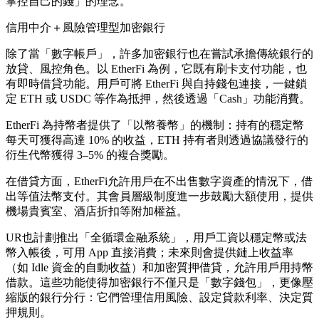
掌控自己的錢」的理念。
信用中介＋風險管理型加密銀行
除了當「數字帳戶」，許多加密銀行也在嘗試承擔傳統銀行的
放貸、風控角色。以 EtherFi 為例，它既有刷卡支付功能，也
有即時借貸功能。用戶可將 EtherFi 與自持錢包連接，一鍵鎖
定 ETH 或 USDC 等作為抵押，然後透過「Cash」功能消費。
EtherFi 為持幣者提供了「以幣養幣」的機制：持有的穩定幣
每天可獲得高達 10% 的收益，ETH 持有者則透過協議發行的
衍生代幣獲得 3–5% 的複合獎勵。
在借貸方面，EtherFi允許用戶在不出售數字資產的情況下，借
出等值法幣支付。其會員層級制度進一步鼓勵大額使用，提供
機場貴賓室、酒店折扣等附加權益。
UR也計劃推出「全循環金融系統」，用戶工資以穩定幣或法
幣入帳後，可用 App 直接消費；未來則會提供鏈上收益率
（如 Idle 資金的自動收益）和加密質押借貸，允許用戶用持幣
借款。這些功能使得加密銀行不僅只是「數字錢包」，更像壓
縮版的銀行分行：它們管理信用風險、設定貸款利率、決定質
押規則。