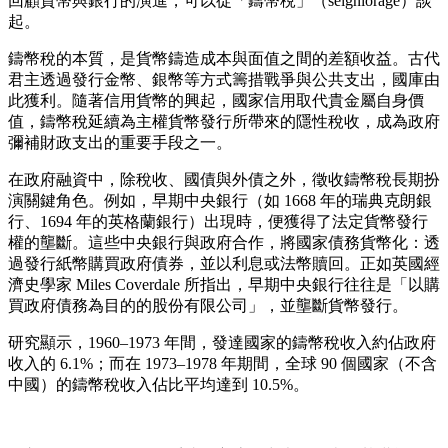
回顧貨幣與銀行的演進，可以從「鑄幣稅」（seigniorage）談
起。
鑄幣稅的本質，是貨幣鑄造成本與面值之間的差額收益。古代
君主透過發行金幣、銀幣等方式籌措戰爭與公共支出，國庫由
此獲利。隨著信用貨幣的興起，國家信用取代貴金屬自身價
值，鑄幣稅延續為主權貨幣發行所帶來的隱性稅收，成為政府
彌補財政支出的重要手段之一。
在政府融資中，除稅收、國債與外債之外，徵收鑄幣稅長期扮
演關鍵角色。例如，早期中央銀行（如 1668 年的瑞典克朗銀
行、1694 年的英格蘭銀行）出現時，便獲得了法定貨幣發行
權的壟斷。這些中央銀行與政府合作，將國家債務貨幣化：透
過發行紙幣購買政府債券，並以利息或法幣贖回。正如英國經
濟史學家 Miles Coverdale 所指出，早期中央銀行往往是「以購
買政府債務為目的的股份有限公司」，並壟斷貨幣發行。
研究顯示，1960–1973 年間，發達國家的鑄幣稅收入約佔政府
收入的 6.1%；而在 1973–1978 年期間，全球 90 個國家（不含
中國）的鑄幣稅收入佔比平均達到 10.5%。