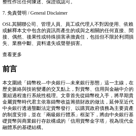
整性作出任何陳述、保證或認可。
7. 免責聲明 / General Disclaimer
OSL其關聯公司、管理人員、員工或代理人不對因使用、依賴
或解釋本文中包含的資訊而產生的或與之相關的任何直接、間
接、偶然、後果性或特殊損害承擔責任，包括但不限於利潤損
失、業務中斷、資料遺失或聲譽損害。
查看更多
前言
本文圍繞「鑄幣稅—中央銀行—未來銀行形態」這一主線，在
歷史脈絡與技術變遷的交叉點上，對貨幣、信用與金融中介的
重組過程進行系統性梳理。文章首先從鑄幣稅入手，將早期貴
金屬貨幣時代君主依靠鑄幣收益籌措財政的做法，延伸至近代
中央銀行透過壟斷法定貨幣發行、以購買政府債務為主要資產
的制度安排，並在「兩級銀行體系」框架下，將由中央銀行基
礎貨幣與商業銀行存款構成的「信用貨幣金字塔」視為現代金
融體系的基礎結構。