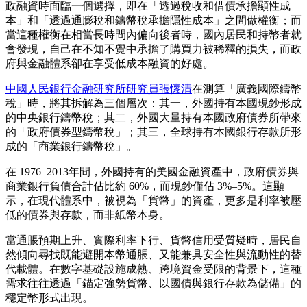
政融資時面臨一個選擇，即在「透過稅收和借債承擔顯性成
本」和「透過通膨稅和鑄幣稅承擔隱性成本」之間做權衡；而
當這種權衡在相當長時間內偏向後者時，國內居民和持幣者就
會發現，自己在不知不覺中承擔了購買力被稀釋的損失，而政
府與金融體系卻在享受低成本融資的好處。
中國人民銀行金融研究所研究員張懷清
在測算「廣義國際鑄幣
稅」時，將其拆解為三個層次：其一，外國持有本國現鈔形成
的中央銀行鑄幣稅；其二，外國大量持有本國政府債券所帶來
的「政府債券型鑄幣稅」；其三，全球持有本國銀行存款所形
成的「商業銀行鑄幣稅」。
在 1976–2013年間，外國持有的美國金融資產中，政府債券與
商業銀行負債合計佔比約 60%，而現鈔僅佔 3%–5%。這顯
示，在現代體系中，被視為「貨幣」的資產，更多是利率被壓
低的債券與存款，而非紙幣本身。
當通脹預期上升、實際利率下行、貨幣信用受質疑時，居民自
然傾向尋找既能避開本幣通脹、又能兼具安全性與流動性的替
代載體。在數字基礎設施成熟、跨境資金受限的背景下，這種
需求往往透過「錨定強勢貨幣、以國債與銀行存款為儲備」的
穩定幣形式出現。