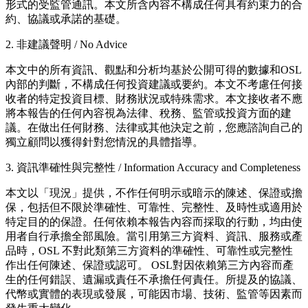
形式的受監管通訊。本文所含內容不構成任何具有約束力的合
約、協議或承諾的基礎。
2. 非建議聲明 / No Advice
本文中的所有資訊、觀點和分析均基於公開可得的數據和OSL
內部的判斷，不構成任何投資建議或要約。本文不考慮任何接
收者的特定投資目標、財務狀況或特殊需求。本文接收者不應
將本報告的任何內容視為法律、稅務、監管或投資方面的建
議。在做出任何財務、法律或其他決定之前，您應諮詢自己的
獨立顧問以獲得針對您情況的具體指導。
3. 資訊準確性與完整性 / Information Accuracy and Completeness
本文以「現況」提供，不作任何明示或暗示的陳述、保證或擔
保，包括但不限於準確性、可靠性、完整性、及時性或適用於
特定目的的保證。任何依賴本報告內容而採取的行動，均由使
用者自行承擔全部風險。當引用第三方資料、資訊、服務或產
品時，OSL 不對此類第三方資料的準確性、可靠性或完整性
作出任何陳述、保證或認可。 OSL對因依賴第三方內容而產
生的任何錯誤、遺漏或責任不承擔任何責任。所提及的協議、
代幣或實體的表現或發展，可能因市場、技術、監管等因素而