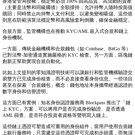
香港金管局授權，穩定幣必須 100% 由高品質、高流動的資產
（主要是法幣和同級國債）全額撐持；允許持幣人隨時按面值
贖回；同時禁止向持幣人支付利息，以避免變相吸儲。這些規
則意在防範演算法穩定幣和高風險套利倒騰，確保金融穩定。
合規方面，監管機構也在推動 KYC/AML 嵌入式合規和鏈上
身份機制。
一方面，傳統金融機構和合規錢包（如 Coinbase、BitGo 等）
已對法幣-加密通道實施嚴格的 KYC 檢查。另一方面，區塊鏈
創新正幫助實現合規自動化。
比如上文提到的零知識證明技術可以讓銀行和監管機構驗證交
易雙方已完成身份核查，而不必直接查看身份信息。一些項目
甚至在探索「合規錢包」概念：錢包地址本身攜帶經過認證的
數字身份和信譽證明。
這方面已有實例：知名身份認證服務商 Blockpass 推出了「鏈
上 KYC」方案，可以將用戶是否完成身份驗證、是否透過
AML 篩查、是否符合投資者資格等聲明寫入鏈上。
這些鏈上憑證可塑造成可重用的身份組件，當用戶使用合規鏈
上銀行服務時，只需遞交這些憑證即可完成初步篩選，而無須