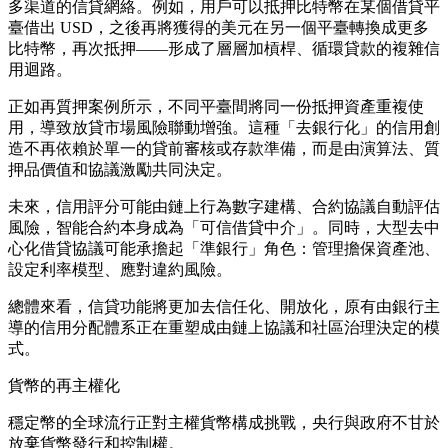
多渠道的信貸網絡。例如，用戶可以抵押比特幣在某個借貸平
臺借出 USD，之後再將獲得的美元在另一個平臺轉換成更多
比特幣，再次抵押——形成了層層加槓桿、循環貸款的複雜信
用迴路。
正如再質押案例所示，不同平臺間將同一份抵押資產重複使
用，導致放貸市場風險聯動增強。這種「去銀行化」的信用創
造不再依賴於單一的貸前審核或存款準備，而是由演算法、質
押品價值和協議激勵共同決定。
未來，信用評分可能由鏈上行為數字建構、合約協議自動評估
風險，智能合約本身成為「可信借貸中介」。同時，大型去中
心化借貸協議可能承擔起「準銀行」角色：管理擔保資產池、
設定利率模型、應對違約風險。
總體來看，信貸功能將更加去信任化、開放化，原有由銀行主
導的信用分配體系正在重塑成由鏈上協議和社區治理決定的模
式。
貨幣的再主權化
穩定幣的全球流行正對主權貨幣構成挑戰，央行與政府不甘於
放棄貨幣發行和控制權。