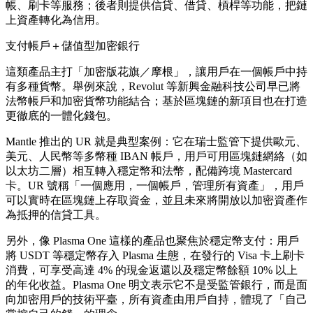
帳、刷卡等服務；後者則提供信貸、借貸、槓桿等功能，把鏈
上資產轉化為信用。
支付帳戶＋儲值型加密銀行
這類產品主打「加密版花旗／摩根」，讓用戶在一個帳戶中持
有多種貨幣。舉例來說，Revolut 等新興金融科技公司早已將
法幣帳戶和加密貨幣功能結合；基於區塊鏈的新項目也在打造
更徹底的一體化錢包。
Mantle 推出的 UR 就是典型案例：它在瑞士監管下提供歐元、
美元、人民幣等多幣種 IBAN 帳戶，用戶可用區塊鏈網絡（如
以太坊二層）相互轉入穩定幣和法幣，配備跨境 Mastercard
卡。UR 號稱「一個應用，一個帳戶，管理所有資產」，用戶
可以實時在區塊鏈上存取資金，並且未來將開放以加密資產作
為抵押的信貸工具。
另外，像 Plasma One 這樣的產品也聚焦於穩定幣支付：用戶
將 USDT 等穩定幣存入 Plasma 生態，在發行的 Visa 卡上刷卡
消費，可享受高達 4% 的現金返還以及穩定幣餘額 10% 以上
的年化收益。Plasma One 明文表示它不是受監管銀行，而是面
向加密用戶的技術平臺，所有資產由用戶自持，體現了「自己