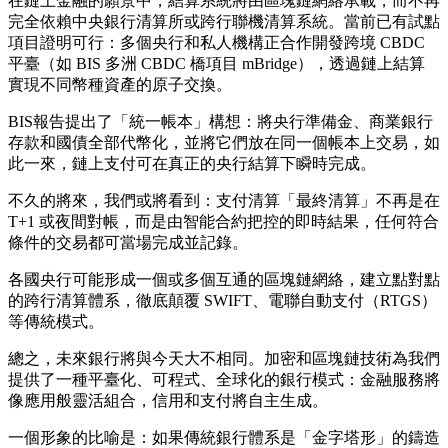
在鏈上金融的願景中，結算系統將由區塊鏈網絡承載，而不再
完全依賴中央銀行清算所或跨行聯機清算系統。當前已有試點
項目證明可行：多個央行和私人機構正合作開發跨境 CBDC
平臺（如 BIS 多洲 CBDC 橋項目 mBridge），透過鏈上結算
實現不同幣種資產的原子交換。
BIS報告提出了「統一帳本」構想：將央行準備金、商業銀行
存款和國債全部代幣化，並將它們放在同一個帳本上交易，如
此一來，鏈上支付可在真正的央行結算下瞬時完成。
不久的將來，我們或將看到：支付清算「最終清算」不再是在
T+1 或夜間對帳，而是由智能合約把控的即時結果，任何符合
條件的交易都可當場完成並記錄。
各國央行可能形成一個或多個互通的區塊鏈網絡，建立點對點
的跨行清算體系，徹底顛覆 SWIFT、電聯自動支付（RTGS）
等傳統模式。
總之，未來銀行將與今天大不相同。加密和區塊鏈技術為我們
提供了一種平臺化、可程式、全球化的銀行模式：金融服務將
像應用般靈活組合，信用和支付將自主生成。
一個形象的比喻是：如果傳統銀行體系是「金字塔形」的鑄造