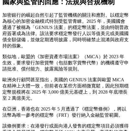
國家與監管的回應：法規與合規機制
加密銀行的崛起自然引起了監管機構的關注和應對。以穩定幣
為核心的加密金融模式特別受監管青睞。2025 年，美國國會
通過了被稱為「GENIUS 法案」的穩定幣法案，並由特朗普政
府簽署成為法律。該法要求穩定幣發行人以等值美元或美國國
債全額儲備，並做定期透明披露，同時明確禁止混淆與政府支
持的假象。
類似地，歐盟的《加密資產市場法案》（MiCA）於 2023 年
生效，要求發行加密貨幣（包括數字貨幣代幣）的機構遵守申
請批准、償付能力、披露風險等規則。
歐洲央行顧問甚至指出，美國的 GENIUS 法案與歐盟 MiCA
在精神上大體一致，但前者在某些方面稍微寬鬆，因此預期穩
定幣規模將在 2025 年 3,000 億美元基礎上，到 2028 年底增長
至 2 萬億美元。
在亞洲，香港也在 2025 年 5 月透過了《穩定幣條例》，將以
法幣為唯一參考的穩定幣（FRT）發行納入金融監管範圍。
該條例要求：在港發行或面向港人發售的穩定幣項目必須獲得