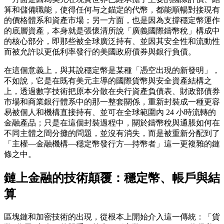
算和儲備職能，使得任何与之錨定的代幣，都能順暢對接現有
的價格體系和資產市場；另一方面，也是因為支撐穩定幣運作
的底層資產，本身就是張懷清所說「廣義國際鑄幣稅」構成中
的核心部分，即那些被全球廣泛持有、並因其安全性和流動性
而被允許以更低利率發行的美國政府債券與銀行負債。
在這個意義上，與其說穩定幣是某種「憑空出現的新發明」，
不如說，它是在既有美元主導的國際貨幣與安全資產結構之
上，透過數字技術把原本分散在央行資產負債表、財政部債券
市場和商業銀行體系中的那一整套關係，重新封裝成一種更容
易被個人和機構直接持有、並可在全球範圍內 24 小時流轉的
金融產品；只是在這個封裝過程中，關於鑄幣稅與通脹如何在
不同主體之間分攤的問題，並沒有消失，而是被重新分配到了
「主權—金融機構—穩定幣發行方—持幣者」這一更複雜的鏈
條之中。
鏈上金融的技術顛覆：穩定幣、帳戶與結
算
區塊鏈和加密技術的出現，從根本上開始介入這一傳統：「貨