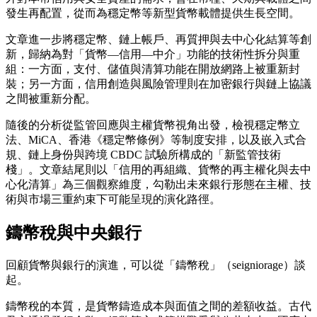
發生再配置，從而為穩定幣等新型貨幣載體提供生長空間。
文章進一步將穩定幣、鏈上帳戶、再質押與去中心化結算等創
新，歸納為對「貨幣—信用—中介」功能的技術性拆分與重
組：一方面，支付、儲值與清算功能在開放網路上被重新封
裝；另一方面，信用創造與風險管理則在加密銀行與鏈上協議
之間被重新分配。
隨後的分析從監管回應與主權貨幣視角出發，檢視穩定幣立
法、MiCA、香港《穩定幣條例》等制度安排，以及嵌入式合
規、鏈上身份與跨境 CBDC 試驗所構成的「新監管技術
棧」。文章結尾則以「信用的再組織、貨幣的再主權化與去中
心化清算」為三個觀察維度，勾勒出未來銀行形態在主權、技
術與市場三重約束下可能呈現的演化路徑。
鑄幣稅與中央銀行
回顧貨幣與銀行的演進，可以從「鑄幣稅」（seigniorage）談
起。
鑄幣稅的本質，是貨幣鑄造成本與面值之間的差額收益。古代