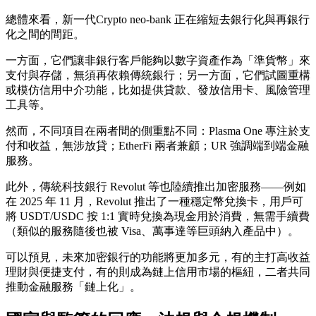
總體來看，新一代Crypto neo-bank 正在縮短去銀行化與再銀行
化之間的間距。
一方面，它們讓非銀行客戶能夠以數字資產作為「準貨幣」來
支付與存儲，無須再依賴傳統銀行；另一方面，它們試圖重構
或模仿信用中介功能，比如提供貸款、發放信用卡、風險管理
工具等。
然而，不同項目在兩者間的側重點不同：Plasma One 專注於支
付和收益，無涉放貸；EtherFi 兩者兼顧；UR 強調端到端金融
服務。
此外，傳統科技銀行 Revolut 等也陸續推出加密服務——例如
在 2025 年 11 月，Revolut 推出了一種穩定幣兌換卡，用戶可
將 USDT/USDC 按 1:1 實時兌換為現金用於消費，無需手續費
（類似的服務隨後也被 Visa、萬事達等巨頭納入產品中）。
可以預見，未來加密銀行的功能將更加多元，有的主打高收益
理財與便捷支付，有的則成為鏈上信用市場的樞紐，二者共同
推動金融服務「鏈上化」。