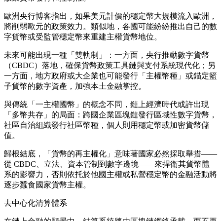
歐洲央行博客指出，如果美元計價的穩定幣大規模流入歐洲，
將削弱歐元的政策效力。類似地，各國可能紛紛推出自己的數
字貨幣或受監管穩定幣來重建主權貨幣地位。
未來可能出現一種「雙軌制」：一方面，央行推動數字貨幣
（CBDC）落地，確保貨幣政策工具鏈與支付系統現代化；另
一方面，地方政府或大企業也可能發行「主權幣種」或錨定籃
子貨幣的數字資產，加強本土金融掌控。
與傳統「一主權國幣」的概念不同，鏈上經濟時代或許出現
「多幣共存」的局面：跨國企業區塊鏈發行區域性數字貨幣，
社區自治組織發行社區幣種，個人則用穩定幣或加密貨幣儲
值。
歸根結底，「貨幣的再主權化」意味著國家必然採取舉措——
從 CBDC、立法、資本管制到數字邊境——來捍衛其貨幣體
系的影響力，否則依托於他國主權或私營穩定幣的金融活動將
逐步蠶食國家貨幣主權。
去中心化清算體系