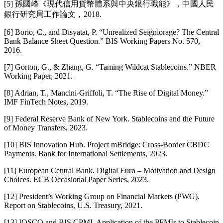
[5]
孫國峰《現代信用貨幣體系與中央銀行職能》，中國人民
銀行研究局工作論文，
2018.
[6] Borio, C., and Disyatat, P. “Unrealized Seigniorage? The Central
Bank Balance Sheet Question.” BIS Working Papers No. 570,
2016.
[7] Gorton, G., & Zhang, G. “Taming Wildcat Stablecoins.” NBER
Working Paper, 2021.
[8] Adrian, T., Mancini-Griffoli, T. “The Rise of Digital Money.”
IMF FinTech Notes, 2019.
[9] Federal Reserve Bank of New York. Stablecoins and the Future
of Money Transfers, 2023.
[10] BIS Innovation Hub. Project mBridge: Cross-Border CBDC
Payments. Bank for International Settlements, 2023.
[11] European Central Bank. Digital Euro – Motivation and Design
Choices. ECB Occasional Paper Series, 2023.
[12] President’s Working Group on Financial Markets (PWG).
Report on Stablecoins, U.S. Treasury, 2021.
[13] IOSCO and BIS CPMI. Application of the PFMIs to Stablecoin