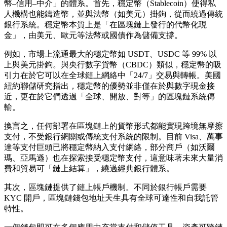
幣–信用–中介」的體系。首先，穩定幣（Stablecoin）使得私
人機構也能鑄造幣，並與法幣（如美元）掛鉤，從而繞過傳統
銀行系統。穩定幣本質上是「在區塊鏈上發行的代幣化現
金」，由美元、歐元等法幣或國債作為儲備支撐。
例如，市場上流通最大的穩定幣如 USDT、USDC 等 99% 以
上與美元掛鉤。與央行數字貨幣（CBDC）類似，穩定幣的吸
引力在於它可以在全球鏈上網絡中「24/7」交易與轉帳。美國
紐約聯儲研究指出，穩定幣的優勢並非僅在於與數字現金接
近，更在於它們透過「全球、開放、對等」的區塊鏈系統傳
輸。
換言之，任何部署在區塊鏈上的貨幣形式都能實現跨境無摩擦
支付，不受銀行網關或傳統支付系統的限制。目前 Visa、萬事
達等支付巨頭已將穩定幣納入支付網絡，部分商戶（如沃爾
瑪、亞馬遜）也在探索接受穩定幣支付，這意味著未來大量消
費和貿易可「鏈上結算」，繞過經典銀行體系。
其次，區塊鏈提供了鏈上帳戶機制。不同於銀行帳戶需要
KYC 開戶，區塊鏈錢包地址天生具有全球可達性和自我託管
特性。