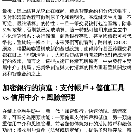
最後，鏈上結算系統正在崛起。透過智能合約和分佈式帳本，
支付和清算過程可做到原子化和透明化。區塊鏈天生具備「不
可逆、最終清算」的特性：一旦一筆交易被打包進區塊，除非
51% 攻擊，否則就已完成清算。這一特點可被用來建立去中
心化清算體系：央行儲備、商業銀行存款、甚至國債都可被代
幣化，置於統一帳本上。未來我們可能看到，跨鏈的 CBDC
網絡、聯盟鏈聯通構成新的基礎設施，使得跨行甚至跨國交易
都在鏈上「即刻清算」，大幅縮短結算時間並降低對傳統清算
行的依賴。簡言之，這些技術正逐漸瓦解原有「中央發行＋雙
層中介」格局，把貨幣創造與支付清算的權力重新置於開放網
路和智能合約之上。
加密銀行的演進：支付帳戶＋儲值工具
vs 信用中介＋風險管理
在鏈上金融生態中，新一代「加密銀行」快速湧現。總體來
看，可區分為兩類功能：一類偏重支付帳戶和儲值，另一類偏
重信用中介和風險管理。前者類似傳統銀行的活期帳戶和錢包
功能：接收用戶資產（法幣或穩定幣），提供多幣種存放、轉