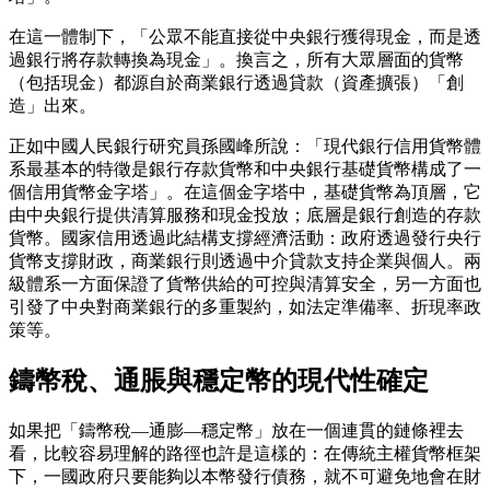
在這一體制下，「公眾不能直接從中央銀行獲得現金，而是透
過銀行將存款轉換為現金」。換言之，所有大眾層面的貨幣
（包括現金）都源自於商業銀行透過貸款（資產擴張）「創
造」出來。
正如中國人民銀行研究員孫國峰所說：「現代銀行信用貨幣體
系最基本的特徵是銀行存款貨幣和中央銀行基礎貨幣構成了一
個信用貨幣金字塔」。在這個金字塔中，基礎貨幣為頂層，它
由中央銀行提供清算服務和現金投放；底層是銀行創造的存款
貨幣。國家信用透過此結構支撐經濟活動：政府透過發行央行
貨幣支撐財政，商業銀行則透過中介貸款支持企業與個人。兩
級體系一方面保證了貨幣供給的可控與清算安全，另一方面也
引發了中央對商業銀行的多重製約，如法定準備率、折現率政
策等。
鑄幣稅、通脹與穩定幣的現代性確定
如果把「鑄幣稅—通膨—穩定幣」放在一個連貫的鏈條裡去
看，比較容易理解的路徑也許是這樣的：在傳統主權貨幣框架
下，一國政府只要能夠以本幣發行債務，就不可避免地會在財