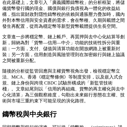
在此基礎上，文章引入「廣義國際鑄幣稅」的分析框架，將儲
備貨幣發行國的現金、國債與銀行負債視為一體化的收益結
構，指出當財政對隱性鑄幣稅的依賴與通脹壓力疊加時，國內
外對本幣信用與安全資產的需求，會在幣種、久期與載體之間
發生再配置，從而為穩定幣等新型貨幣載體提供生長空間。
文章進一步將穩定幣、鏈上帳戶、再質押與去中心化結算等創
新，歸納為對「貨幣—信用—中介」功能的技術性拆分與重
組：一方面，支付、儲值與清算功能在開放網路上被重新封
裝；另一方面，信用創造與風險管理則在加密銀行與鏈上協議
之間被重新分配。
隨後的分析從監管回應與主權貨幣視角出發，檢視穩定幣立
法、MiCA、香港《穩定幣條例》等制度安排，以及嵌入式合
規、鏈上身份與跨境 CBDC 試驗所構成的「新監管技術
棧」。文章結尾則以「信用的再組織、貨幣的再主權化與去中
心化清算」為三個觀察維度，勾勒出未來銀行形態在主權、技
術與市場三重約束下可能呈現的演化路徑。
鑄幣稅與中央銀行