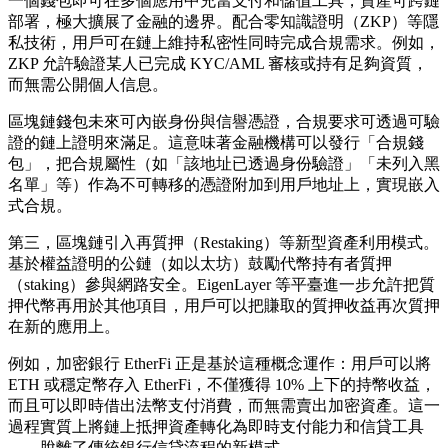
一個錢包即可在多個應用中充當支付和儲值工具，資產可跨鏈
部署，極大擴展了金融的邊界。配合零知識證明（ZKP）等隱
私技術，用戶可在鏈上維持私密性同時完成合規需求。例如，
ZKP 允許驗證某人已完成 KYC/AML 審核或持有足夠資質，
而無需公開個人信息。
區塊鏈錢包未來可內嵌身份與信譽憑證，合規要求可透過可驗
證的鏈上證明來滿足。這意味著金融機構可以發行「合規錢
包」，把合規屬性（如「該地址已透過身份驗證」「未列入黑
名單」等）作為不可轉移的憑證附加到用戶地址上，實現嵌入
式合規。
第三，區塊鏈引入再質押（Restaking）等新型資產利用模式。
基於權益證明的公鏈（如以太坊）鼓勵代幣持有者質押
（staking）參與網路安全。EigenLayer 等平臺進一步允許把質
押代幣再用於其他項目，用戶可以把賺取的質押收益再次質押
在新的應用上。
例如，加密銀行 EtherFi 正是基於這種概念運作：用戶可以將
ETH 或穩定幣存入 EtherFi，不僅獲得 10% 上下的持幣收益，
而且可以即時借出法幣支付消費，而無需賣出加密資產。這一
過程實質上將鏈上抵押資產轉化為即時支付能力和信貸工具
——脫離了傳統銀行信貸流程的新模式。