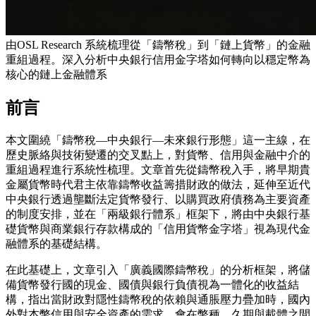
由OSL Research 系統梳理從「鑄幣稅」到「鏈上貨幣」的金融
重組過程。深入分析中央銀行信用金字塔如何轉向以穩定幣為
核心的鏈上金融體系
前言
本文圍繞「鑄幣稅—中央銀行—未來銀行形態」這一主線，在
歷史脈絡與技術變遷的交叉點上，對貨幣、信用與金融中介的
重組過程進行系統性梳理。文章首先從鑄幣稅入手，將早期貴
金屬貨幣時代君主依靠鑄幣收益籌措財政的做法，延伸至近代
中央銀行透過壟斷法定貨幣發行、以購買政府債務為主要資產
的制度安排，並在「兩級銀行體系」框架下，將由中央銀行基
礎貨幣與商業銀行存款構成的「信用貨幣金字塔」視為現代金
融體系的基礎結構。
在此基礎上，文章引入「廣義國際鑄幣稅」的分析框架，將儲
備貨幣發行國的現金、國債與銀行負債視為一體化的收益結
構，指出當財政對隱性鑄幣稅的依賴與通脹壓力疊加時，國內
外對本幣信用與安全資產的需求，會在幣種、久期與載體之間