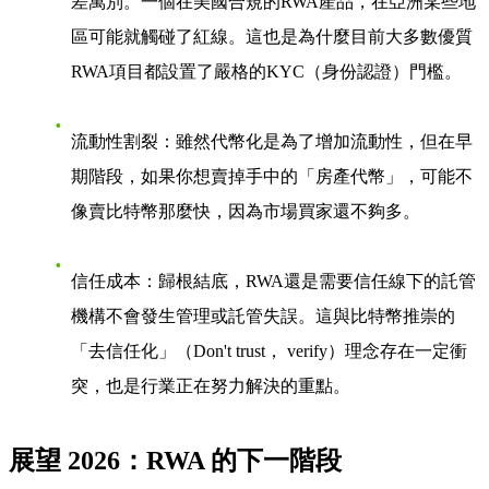
差萬別。一個在美國合規的RWA產品，在亞洲某些地
區可能就觸碰了紅線。這也是為什麼目前大多數優質
RWA項目都設置了嚴格的KYC（身份認證）門檻。
流動性割裂
：雖然代幣化是為了增加流動性，但在早
期階段，如果你想賣掉手中的「房產代幣」，可能不
像賣比特幣那麼快，因為市場買家還不夠多。
信任成本
：歸根結底，RWA還是需要信任線下的託管
機構不會
發生管理或託管失誤
。這與比特幣推崇的
「去信任化」（Don't trust， verify）理念存在一定衝
突，也是行業正在努力解決的重點。
展望 2026：RWA 的下一階段