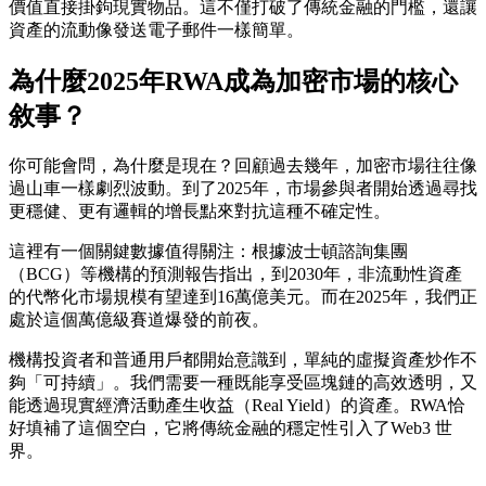
價值直接掛鉤現實物品。這不僅打破了傳統金融的門檻，還讓
資產的流動像發送電子郵件一樣簡單。
為什麼2025年RWA成為加密市場的核心
敘事？
你可能會問，為什麼是現在？回顧過去幾年，加密市場往往像
過山車一樣劇烈波動。到了2025年，市場參與者開始透過尋找
更穩健、更有邏輯的增長點來對抗這種不確定性。
這裡有一個關鍵數據值得關注：根據波士頓諮詢集團
（BCG）等機構的預測報告指出，到2030年，非流動性資產
的代幣化市場規模有望達到16萬億美元。而在2025年，我們正
處於這個萬億級賽道爆發的前夜。
機構投資者和普通用戶都開始意識到，單純的虛擬資產炒作不
夠「
可持續
」。我們需要一種既能享受區塊鏈的高效透明，又
能透過現實經濟活動產生收益（Real Yield）的資產。RWA恰
好填補了這個空白，它將傳統金融的穩定性引入了Web3 世
界。