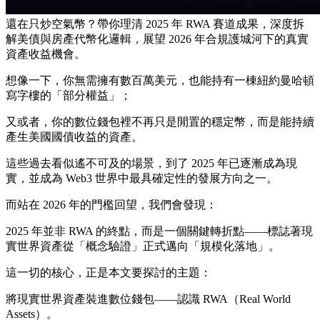
還在只炒空氣幣？帶你理清 2025 年 RWA 賽道成果，深度拆
解美債與房產代幣化邏輯，展望 2026 年合規護城河下的真實
資產收益機會。
想像一下，你無需擁有數百萬美元，也能持有一棟紐約曼哈頓
寫字樓的「部分權益」；
又或者，你的數位錢包裡不再只是閒置的穩定幣，而是能持續
產生美國國債收益的資產。
這些過去看似遙不可及的場景，到了
2025 年已逐漸成為現
實
，並成為 Web3 世界中最具確定性的發展方向之一。
而站在
2026 年的門檻回望
，我們會發現：
2025 年並非 RWA 的終點，而是一個關鍵轉折點——標誌著現
實世界資產從「概念驗證」正式邁向「規模化落地」。
這一切的核心，正是本文要探討的主題：
將現實世界資產裝進數位錢包——認識 RWA（Real World
Assets）。