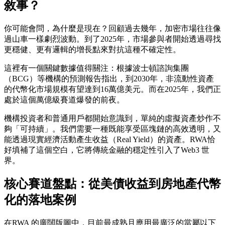
敘事？
你可能會問，為什麼是現在？回顧過去幾年，加密市場往往像
過山車一樣劇烈波動。到了2025年，市場參與者開始透過尋找
更穩健、更有邏輯的增長點來對抗這種不確定性。
這裡有一個關鍵數據值得關注：根據波士頓諮詢集團
（BCG）等機構的預測報告指出，到2030年，非流動性資產
的代幣化市場規模有望達到16萬億美元。而在2025年，我們正
處於這個萬億級賽道爆發的前夜。
機構投資者和普通用戶都開始意識到，單純的虛擬資產炒作不
夠「
可持續
」。我們需要一種既能享受區塊鏈的高效透明，又
能透過現實經濟活動產生收益（Real Yield）的資產。RWA恰
好填補了這個空白，它將傳統金融的穩定性引入了Web3 世
界。
核心賽道盤點：從美債收益到房地產代幣
化的落地案例
在RWA 的廣闊版圖中，目前最成熟且應用最廣泛的當屬以下