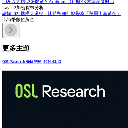
2026以太坊L2怎麼選？Arbitrum、OP與ZK效率深度對比
Layer 2
加密貨幣分析
讀懂2025機構大遷徙：比特幣如何蛻變為「華爾街新黃金」
比特幣
數位黃金
更多主題
OSL Research 每日早報 | 2026.03.13