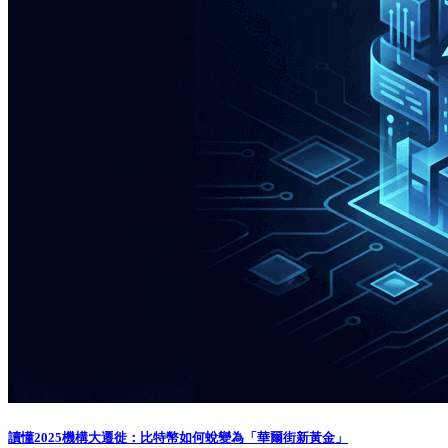
讀懂2025機構大遷徙：比特幣如何蛻變為「華爾街新黃金」