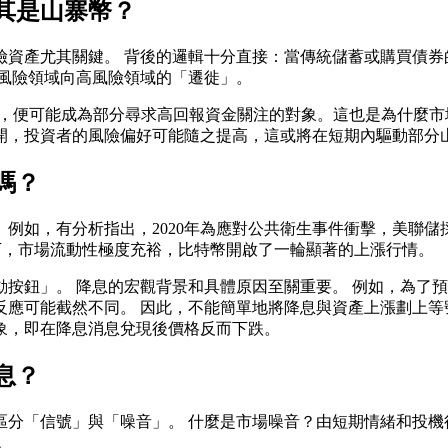
其是山寨幣？
險資產尤其關鍵。 背後的邏輯十分直接：當傳統儲蓄或購買債券
低風險領域向高風險領域的「遷徙」。
ns），便可能成為部分尋求高回報資金關注的對象。這也是為什
開，投資者的風險偏好可能隨之提高，這或將在短期內驅動部分
嗎？
例如，有分析指出，2020年為應對公共衛生事件衝擊，美聯儲
下，市場流動性極度充裕，比特幣開啟了一輪顯著的上漲行情。
按鈕」。 降息的宏觀背景和具體原因至關重要。 例如，為了
應可能截然不同。 因此，不能簡單地將降息與資產上漲劃上等
象，即在降息消息兌現後價格反而下跌。
息？
區分「信號」與「噪音」。 什麼是市場噪音？由短期情緒和投機
。