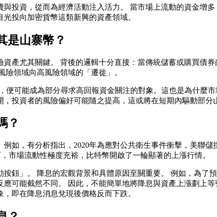
與投資，從而為經濟活動注入活力。 當市場上流動的資金增多
目光投向加密貨幣這類新興的資產領域。
其是山寨幣？
險資產尤其關鍵。 背後的邏輯十分直接：當傳統儲蓄或購買債券
低風險領域向高風險領域的「遷徙」。
ns），便可能成為部分尋求高回報資金關注的對象。這也是為什
開，投資者的風險偏好可能隨之提高，這或將在短期內驅動部分
嗎？
例如，有分析指出，2020年為應對公共衛生事件衝擊，美聯儲
下，市場流動性極度充裕，比特幣開啟了一輪顯著的上漲行情。
按鈕」。 降息的宏觀背景和具體原因至關重要。 例如，為了
應可能截然不同。 因此，不能簡單地將降息與資產上漲劃上等
象，即在降息消息兌現後價格反而下跌。
息？