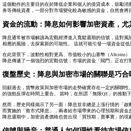
這個動作的主要目的在於降低企業和個人的借貸成本，鼓勵消費
券等傳統資產，一部分對市場變化較為敏感的資金，自然會將
資金的流動：降息如何影響加密資產，尤
降息通常被市場解讀為宏觀經濟進入寬鬆週期的信號，這對風
相應的風險，去探索新的可能性。 這就可能引發一場資金從
在此背景下，波動性相對更高、市值較小的山寨幣（Altcoi
降息傳遞了一個強烈的宏觀信號：市場的資金「閥門」正在打
復盤歷史：降息與加密市場的關聯是巧合
回顧過去，貨幣政策與加密市場的走勢確實存在一定的關聯性。
的強勁反彈在時間上重合。 當時，在所謂「無限QE」的推動
然而，歷史同樣揭示了另一面：降息並非總是上漲行情的「啟動
而實施的「救市式降息」，兩者給市場帶來的心理預期和資金反
降息週期中，加密資產價格也曾出現「買預期，賣事實」的現
信號與噪音：普通人如何理性看待市場信