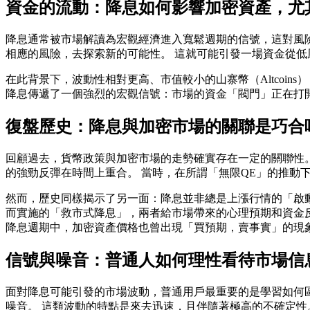
資金的流動：降息如何影響加密資產，尤
降息通常被市場解讀為宏觀經濟進入寬鬆週期的信號，這對風
相應的風險，去探索新的可能性。 這就可能引發一場資金從
在此背景下，波動性相對更高、市值較小的山寨幣（Altcoi
降息傳遞了一個強烈的宏觀信號：市場的資金「閥門」正在打
復盤歷史：降息與加密市場的關聯是巧合
回顧過去，貨幣政策與加密市場的走勢確實存在一定的關聯性。
的強勁反彈在時間上重合。 當時，在所謂「無限QE」的推動
然而，歷史同樣揭示了另一面：降息並非總是上漲行情的「啟動
而實施的「救市式降息」，兩者給市場帶來的心理預期和資金反
降息週期中，加密資產價格也曾出現「買預期，賣事實」的現
信號與噪音：普通人如何理性看待市場信
面對降息可能引發的市場波動，普通用戶最重要的是學習如何
噪音。 這類波動的特點是來去迅速，且伴隨著極高的不確定性