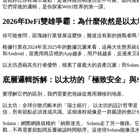
這就好比你在城市通勤：是選擇雖然稍慢但堅不可摧、如同運鈔
它們背後的邏輯，是你探索Web3世界的第一課。
2026年DeFi雙雄爭霸：為什麼依然是以太坊
你可能會問，區塊鏈行業發展這麼快，難道沒有新的挑戰者嗎？
根據行業在2024年至2025年的數據沉澱來看，這兩大生態
和Android，當應用商店裡的App越多，用戶就越多，反過來
以太坊憑藉其先行者優勢，積累了最龐大的資產沉澱；而Solan
底層邏輯拆解：以太坊的「極致安全」與So
要理解它們的區別，我們需要把視線從應用層移到地基。
以太坊：全球分散式帳本的「瑞士銀行」
以太坊的設計哲學是
信，所有節點必須達成共識。這個過程就像是一群嚴謹的會計
Solana：網際網路規模的「納斯達克」
Solana走了另一條
戳，不再需要節點間反覆確認時間順序。這使得Solana能像流