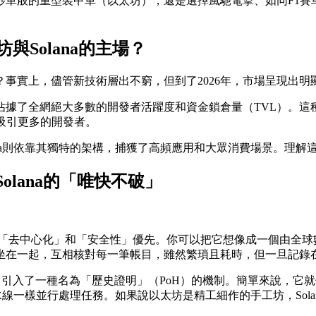
車般的重型裝甲車（以太坊），還是選擇風馳電掣、如同F1賽車般
與Solana的主場？
事實上，儘管新技術層出不窮，但到了2026年，市場呈現出明
系統佔據了全網絕大多數的開發者活躍度和資金鎖倉量（TVL）。
又吸引更多的開發者。
a則依靠其獨特的架構，捕獲了高頻應用和​​大眾消費場景。理解
lana的「唯快不破」
「去中心化」和「安全性」優先。你可以把它想像成一個由全球
坐在一起，互相核對每一筆帳目，雖然繁瑣且耗時，但一旦記錄
路。它引入了一種名為「歷史證明」（PoH）的機制。簡單來說，
水線一樣並行處理任務。如果說以太坊是精工細作的手工坊，Sol