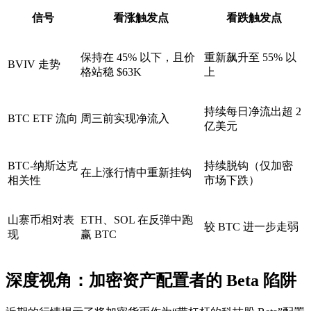
信号
看涨触发点
看跌触发点
保持在 45% 以下，且价
重新飙升至 55% 以
BVIV 走势
格站稳 $63K
上
持续每日净流出超 2
BTC ETF 流向
周三前实现净流入
亿美元
BTC-纳斯达克
持续脱钩（仅加密
在上涨行情中重新挂钩
相关性
市场下跌）
山寨币相对表
ETH、SOL 在反弹中跑
较 BTC 进一步走弱
现
赢 BTC
深度视角：加密资产配置者的 Beta 陷阱