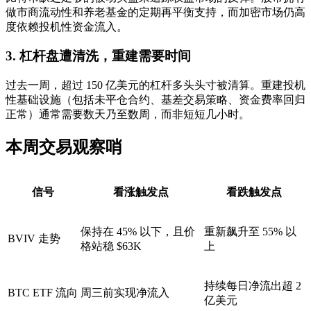
做市商流动性和养老基金的定期再平衡支持，而加密市场仍高
度依赖投机性资金流入。
3. 杠杆盘遭清洗，重建需要时间
过去一周，超过 150 亿美元的杠杆多头头寸被清算。重建投机
性基础设施（包括未平仓合约、基差交易策略、资金费率回归
正常）通常需要数天乃至数周，而非短短几小时。
本周交易观察哨
信号
看涨触发点
看跌触发点
保持在 45% 以下，且价
重新飙升至 55% 以
BVIV 走势
格站稳 $63K
上
持续每日净流出超 2
BTC ETF 流向
周三前实现净流入
亿美元