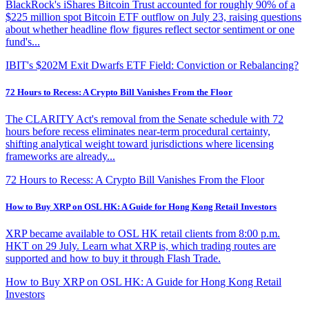
BlackRock's iShares Bitcoin Trust accounted for roughly 90% of a
$225 million spot Bitcoin ETF outflow on July 23, raising questions
about whether headline flow figures reflect sector sentiment or one
fund's...
IBIT's $202M Exit Dwarfs ETF Field: Conviction or Rebalancing?
72 Hours to Recess: A Crypto Bill Vanishes From the Floor
The CLARITY Act's removal from the Senate schedule with 72
hours before recess eliminates near-term procedural certainty,
shifting analytical weight toward jurisdictions where licensing
frameworks are already...
72 Hours to Recess: A Crypto Bill Vanishes From the Floor
How to Buy XRP on OSL HK: A Guide for Hong Kong Retail Investors
XRP became available to OSL HK retail clients from 8:00 p.m.
HKT on 29 July. Learn what XRP is, which trading routes are
supported and how to buy it through Flash Trade.
How to Buy XRP on OSL HK: A Guide for Hong Kong Retail
Investors