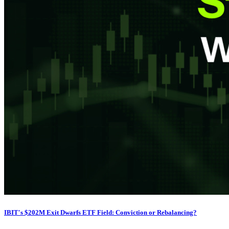
IBIT's $202M Exit Dwarfs ETF Field: Conviction or Rebalancing?