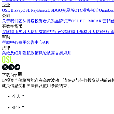
企业
OSL BizPay
OSL Pay
Banxa
USDGO
交易所
OTC业务
托管
Omnibus
公司
关于我们
团队
博客
投资者关系
品牌资产
OSL EU | MiCAR 
买数字货币
买比特币
买以太坊
所有加密货币价格
比特币价格
以太坊价格
币
帮助
帮助中心
费用
公告中心
API
法律
条款及细则
隐私政策
风险披露
交易规则
下载App
虚拟资产价格可能存在高度波动，请在参与任何投资活动前谨
此页信息受相关法律及使用条款约束。
个人
企业