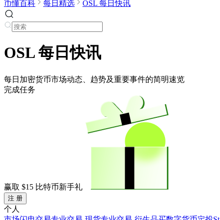
币懂百科
每日精选
OSL 每日快讯
OSL 每日快讯
每日加密货币市场动态、趋势及重要事件的简明速览
完成任务
赢取
$15
比特币新手礼
注 册
个人
市场
闪电交易
专业交易-现货
专业交易-衍生品
买数字货币
定投
S