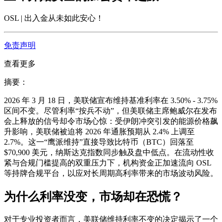
OSL | 出入金从未如此安心
！
免责声明
查看更多
摘要：
2026 年 3 月 18 日，美联储宣布维持基准利率在
3.50% - 3.75%
区间不变。尽管利率“按兵不动”，但美联储主席鲍威尔在发布
会上释放的信号却令市场心惊：受伊朗冲突引发的能源价格飙
升影响，美联储被迫将 2026 年通胀预期从
2.4% 上调至
2.7%
。这一“鹰派维持”直接导致比特币（BTC）回落至
$70,900
美元，纳斯达克指数同步触及盘中低点。在流动性收
紧与合规门槛提高的双重压力下，机构资金正加速流向
OSL
等持牌合规平台，以应对长周期高利率带来的市场波动风险。
为什么利率没变，市场却在恐慌？
对于专业投资者而言，美联储维持利率不变的决定揭示了一个