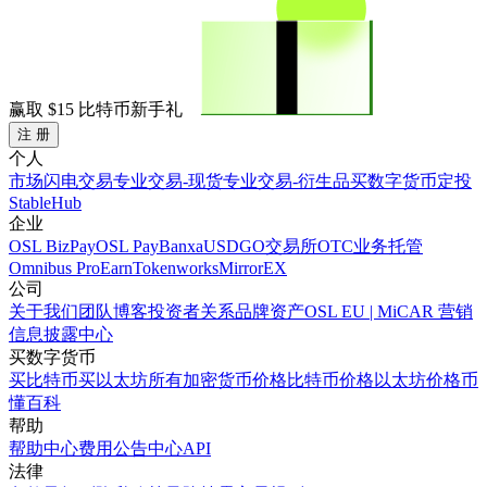
赢取
$15
比特币新手礼
注 册
个人
市场
闪电交易
专业交易-现货
专业交易-衍生品
买数字货币
定投
StableHub
企业
OSL BizPay
OSL Pay
Banxa
USDGO
交易所
OTC业务
托管
Omnibus Pro
Earn
Tokenworks
MirrorEX
公司
关于我们
团队
博客
投资者关系
品牌资产
OSL EU | MiCAR 营销
信息披露中心
买数字货币
买比特币
买以太坊
所有加密货币价格
比特币价格
以太坊价格
币
懂百科
帮助
帮助中心
费用
公告中心
API
法律