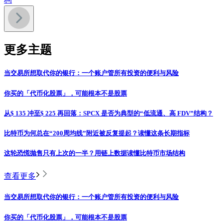
更多主题
当交易所想取代你的银行：一个账户管所有投资的便利与风险
你买的「代币化股票」，可能根本不是股票
从$ 135 冲至$ 225 再回落：SPCX 是否为典型的“低流通、高 FDV”结构？
比特币为何总在“200周均线”附近被反复提起？读懂这条长期指标
这轮恐慌抛售只有上次的一半？用链上数据读懂比特币市场结构
查看更多
当交易所想取代你的银行：一个账户管所有投资的便利与风险
你买的「代币化股票」，可能根本不是股票