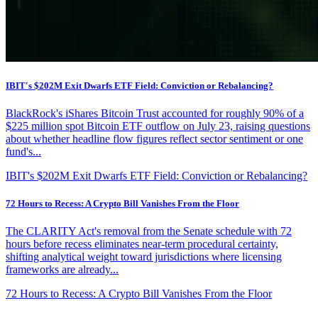
IBIT's $202M Exit Dwarfs ETF Field: Conviction or Rebalancing?
BlackRock's iShares Bitcoin Trust accounted for roughly 90% of a
$225 million spot Bitcoin ETF outflow on July 23, raising questions
about whether headline flow figures reflect sector sentiment or one
fund's...
IBIT's $202M Exit Dwarfs ETF Field: Conviction or Rebalancing?
72 Hours to Recess: A Crypto Bill Vanishes From the Floor
The CLARITY Act's removal from the Senate schedule with 72
hours before recess eliminates near-term procedural certainty,
shifting analytical weight toward jurisdictions where licensing
frameworks are already...
72 Hours to Recess: A Crypto Bill Vanishes From the Floor