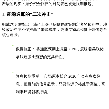
严峻的现实：
廉价资金回归的时间表已被无限期推迟。
1. 能源通胀的“二次冲击”
鲍威尔明确指出，油价上涨已反映在政策制定者的预期中。地
缘政治冲突不仅推高了能源成本，更通过物流和供应链传导至
核心通胀。
数据修正：
将通胀预期上调至 2.7%，意味着美联储
承认通胀比预想的更具粘性。
降息预期重塑：
市场原本博弈 2026 年会有多次降
息，但目前的信号显示，只要能源价格处于高位，高
利率环境就将持续。