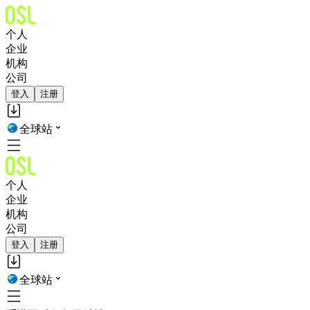
个人
企业
机构
公司
登入
注册
全球站
个人
企业
机构
公司
登入
注册
全球站