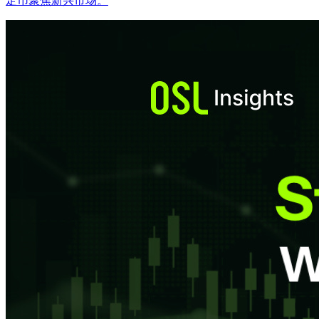
定币聚焦新兴市场。