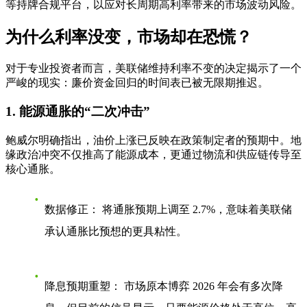
等持牌合规平台，以应对长周期高利率带来的市场波动风险。
为什么利率没变，市场却在恐慌？
对于专业投资者而言，美联储维持利率不变的决定揭示了一个
严峻的现实：
廉价资金回归的时间表已被无限期推迟。
1. 能源通胀的“二次冲击”
鲍威尔明确指出，油价上涨已反映在政策制定者的预期中。地
缘政治冲突不仅推高了能源成本，更通过物流和供应链传导至
核心通胀。
数据修正：
将通胀预期上调至 2.7%，意味着美联储
承认通胀比预想的更具粘性。
降息预期重塑：
市场原本博弈 2026 年会有多次降