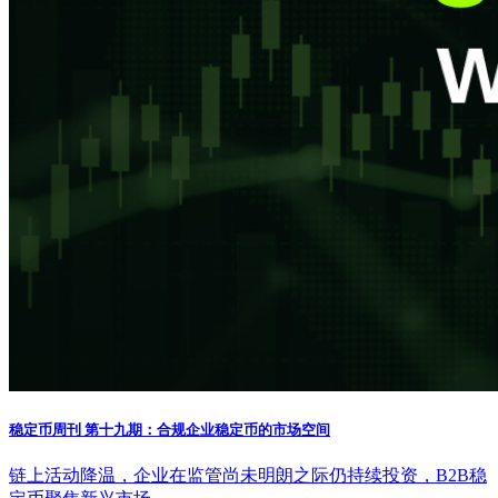
稳定币周刊 第十九期：合规企业稳定币的市场空间
链上活动降温，企业在监管尚未明朗之际仍持续投资，B2B稳