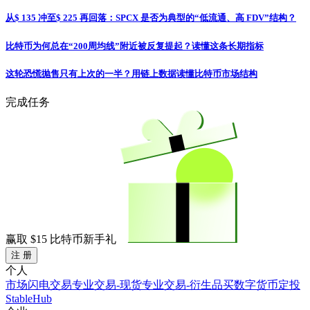
从$ 135 冲至$ 225 再回落：SPCX 是否为典型的“低流通、高 FDV”结构？
比特币为何总在“200周均线”附近被反复提起？读懂这条长期指标
这轮恐慌抛售只有上次的一半？用链上数据读懂比特币市场结构
完成任务
赢取
$15
比特币新手礼
注 册
个人
市场
闪电交易
专业交易-现货
专业交易-衍生品
买数字货币
定投
StableHub