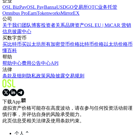
企业
OSL BizPay
OSL Pay
Banxa
USDGO
交易所
OTC业务
托管
Omnibus Pro
Earn
Tokenworks
MirrorEX
公司
关于我们
团队
博客
投资者关系
品牌资产
OSL EU | MiCAR 营销
信息披露中心
买数字货币
买比特币
买以太坊
所有加密货币价格
比特币价格
以太坊价格
币
懂百科
帮助
帮助中心
费用
公告中心
API
法律
条款及细则
隐私政策
风险披露
交易规则
下载App
虚拟资产价格可能存在高度波动，请在参与任何投资活动前谨
慎行事，并评估自身的风险承受能力。
此页信息受相关法律及使用条款约束。
个人