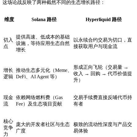
这场论战反映了两种截然不同的生态增长路径：
维度
Solana 路径
Hyperliquid 路径
提供高速、低成本的基础
切入
以
永续合约
交易为切口，直
设施，等待应用生态自然
点
接获取用户与现金流
增长
形成正向飞轮（交易量 →
增长
推动生态多元化（Meme、
收入 → 回购 → 代币价值提
逻辑
DeFi、AI Agent 等）
升）
现金
依赖网络燃料费（Gas
交易手续费直接反哺代币持
流
Fee）及生态项目贡献
有者
核心
庞大的开发者社区与生态
极致的流动性深度与产品交
竞争
广度
易体验
力