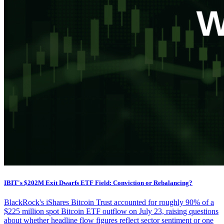
IBIT's $202M Exit Dwarfs ETF Field: Conviction or Rebalancing?
BlackRock's iShares Bitcoin Trust accounted for roughly 90% of a
$225 million spot Bitcoin ETF outflow on July 23, raising questions
about whether headline flow figures reflect sector sentiment or one