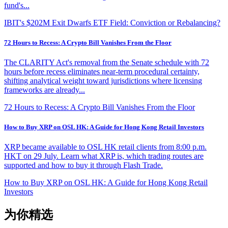
fund's...
IBIT's $202M Exit Dwarfs ETF Field: Conviction or Rebalancing?
72 Hours to Recess: A Crypto Bill Vanishes From the Floor
The CLARITY Act's removal from the Senate schedule with 72
hours before recess eliminates near-term procedural certainty,
shifting analytical weight toward jurisdictions where licensing
frameworks are already...
72 Hours to Recess: A Crypto Bill Vanishes From the Floor
How to Buy XRP on OSL HK: A Guide for Hong Kong Retail Investors
XRP became available to OSL HK retail clients from 8:00 p.m.
HKT on 29 July. Learn what XRP is, which trading routes are
supported and how to buy it through Flash Trade.
How to Buy XRP on OSL HK: A Guide for Hong Kong Retail
Investors
为你精选