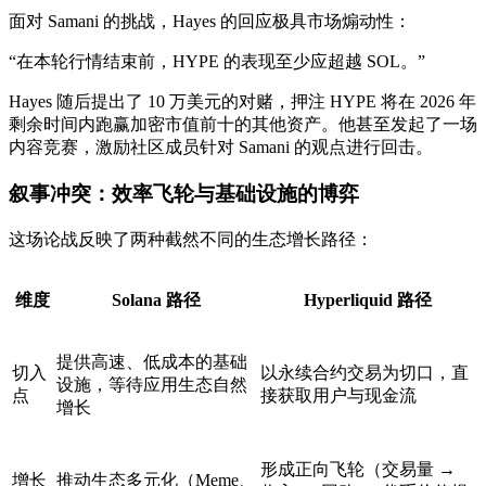
面对 Samani 的挑战，Hayes 的回应极具市场煽动性：
“在本轮行情结束前，HYPE 的表现至少应超越 SOL。”
Hayes 随后提出了
10 万美元的对赌
，押注 HYPE 将在 2026 年
剩余时间内跑赢加密市值前十的其他资产。他甚至发起了一场
内容竞赛，激励社区成员针对 Samani 的观点进行回击。
叙事冲突：效率飞轮与基础设施的博弈
这场论战反映了两种截然不同的生态增长路径：
维度
Solana 路径
Hyperliquid 路径
提供高速、低成本的基础
切入
以
永续合约
交易为切口，直
设施，等待应用生态自然
点
接获取用户与现金流
增长
形成正向飞轮（交易量 →
增长
推动生态多元化（Meme、