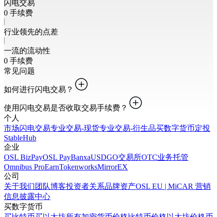
闪电交易
0 手续费
行业领先的点差
一流的流动性
0 手续费
常见问题
如何进行闪电交易？
使用闪电交易是否收取交易手续费？
个人
市场
闪电交易
专业交易-现货
专业交易-衍生品
买数字货币
定投
StableHub
企业
OSL BizPay
OSL Pay
Banxa
USDGO
交易所
OTC业务
托管
Omnibus Pro
Earn
Tokenworks
MirrorEX
公司
关于我们
团队
博客
投资者关系
品牌资产
OSL EU | MiCAR 营销
信息披露中心
买数字货币
买比特币
买以太坊
所有加密货币价格
比特币价格
以太坊价格
币