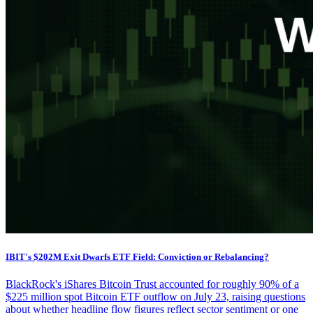
IBIT's $202M Exit Dwarfs ETF Field: Conviction or Rebalancing?
BlackRock's iShares Bitcoin Trust accounted for roughly 90% of a
$225 million spot Bitcoin ETF outflow on July 23, raising questions
about whether headline flow figures reflect sector sentiment or one