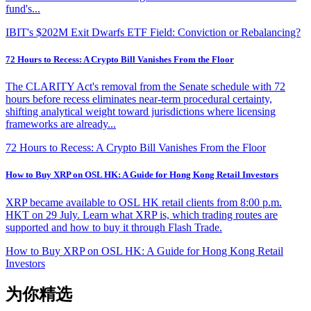
fund's...
IBIT's $202M Exit Dwarfs ETF Field: Conviction or Rebalancing?
72 Hours to Recess: A Crypto Bill Vanishes From the Floor
The CLARITY Act's removal from the Senate schedule with 72
hours before recess eliminates near-term procedural certainty,
shifting analytical weight toward jurisdictions where licensing
frameworks are already...
72 Hours to Recess: A Crypto Bill Vanishes From the Floor
How to Buy XRP on OSL HK: A Guide for Hong Kong Retail Investors
XRP became available to OSL HK retail clients from 8:00 p.m.
HKT on 29 July. Learn what XRP is, which trading routes are
supported and how to buy it through Flash Trade.
How to Buy XRP on OSL HK: A Guide for Hong Kong Retail
Investors
为你精选