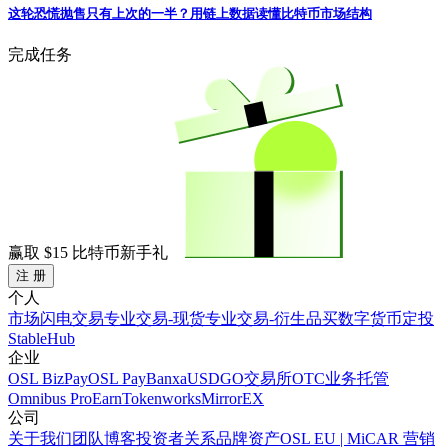
这轮恐慌抛售只有上次的一半？用链上数据读懂比特币市场结构
完成任务
赢取
$15
比特币新手礼
注 册
个人
市场
闪电交易
专业交易-现货
专业交易-衍生品
买数字货币
定投
StableHub
企业
OSL BizPay
OSL Pay
Banxa
USDGO
交易所
OTC业务
托管
Omnibus Pro
Earn
Tokenworks
MirrorEX
公司
关于我们
团队
博客
投资者关系
品牌资产
OSL EU | MiCAR 营销