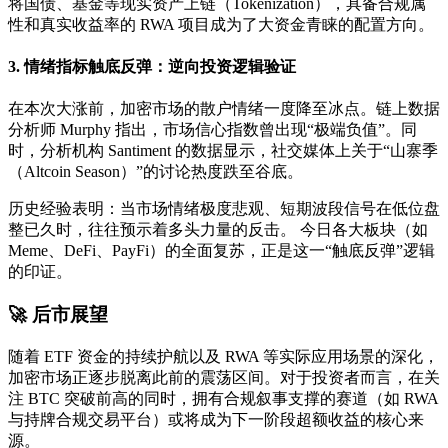
将国债、基金等现实资产上链（Tokenization），具备合规属
性和真实收益率的 RWA 项目成为了大资金青睐的配置方向。
3. 情绪指标触底反弹：逆向投资逻辑验证
在本次大涨前，加密市场的散户情绪一度降至冰点。链上数据
分析师 Murphy 指出，市场信心指数曾出现“极端负值”。同
时，分析机构 Santiment 的数据显示，社交媒体上关于“山寨季
（Altcoin Season）”的讨论热度跌至谷底。
历史经验表明：当市场情绪极度悲观、短期波段信号在低位盘
整已久时，往往预示着多头力量的反击。 今日各大板块（如
Meme、DeFi、PayFi）的全面复苏，正是这一“触底反弹”逻辑
的印证。
🚀 后市展望
随着 ETF 资金的持续护航以及 RWA 等实际应用场景的深化，
加密市场正逐步脱离此前的震荡区间。对于投资者而言，在关
注 BTC 突破前高的同时，拥有合规叙事支撑的赛道（如 RWA
与持牌合规交易平台）或将成为下一阶段超额收益的核心来
源。