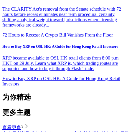
The CLARITY Act's removal from the Senate schedule with 72
hours before recess eliminates near-term procedural certainty,
shifting analytical weight toward jurisdictions where licensing
frameworks are already...
72 Hours to Recess: A Crypto Bill Vanishes From the Floor
How to Buy XRP on OSL HK: A Guide for Hong Kong Retail Investors
XRP became available to OSL HK retail clients from 8:00 p.m.
HKT on 29 July. Learn what XRP is, which trading routes are
supported and how to buy it through Flash Trade.
How to Buy XRP on OSL HK: A Guide for Hong Kong Retail
Investors
为你精选
更多主题
查看更多