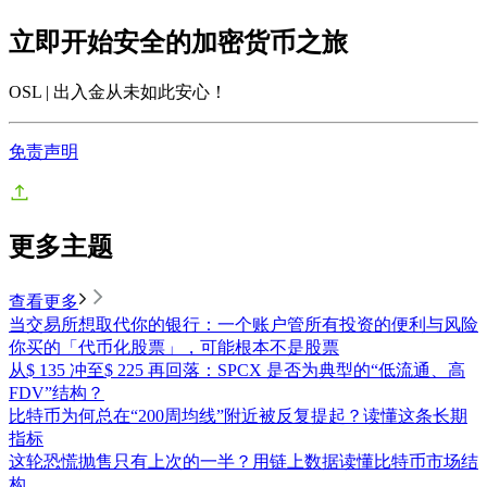
立即开始安全的加密货币之旅
OSL | 出入金从未如此安心
！
免责声明
更多主题
查看更多
当交易所想取代你的银行：一个账户管所有投资的便利与风险
你买的「代币化股票」，可能根本不是股票
从$ 135 冲至$ 225 再回落：SPCX 是否为典型的“低流通、高
FDV”结构？
比特币为何总在“200周均线”附近被反复提起？读懂这条长期
指标
这轮恐慌抛售只有上次的一半？用链上数据读懂比特币市场结
构