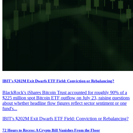
IBIT's $202M Exit Dwarfs ETF Field: Conviction or Rebalancing?
BlackRock's iShares Bitcoin Trust accounted for roughly 90% of a
$225 million spot Bitcoin ETF outflow on July 23, raising questions
about whether headline flow figures reflect sector sentiment or one
fund's...
IBIT's $202M Exit Dwarfs ETF Field: Conviction or Rebalancing?
72 Hours to Recess: A Crypto Bill Vanishes From the Floor