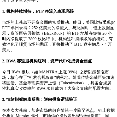
功于以下三大推手：
1. 机构持续增持，ETF 净流入表现亮眼
市场的上涨离不开资金面的实质推动。昨日，美国比特币现货
ETF 单日录得
2.252 亿美元的净流入
。与此同时，链上数据显
示，资管巨头贝莱德（BlackRock）的 ETF 地址在短短 20 小
时内净提取了 3809 枚比特币。机构这种持续吸筹的模式，有
效消化了现货市场的抛压，直接推动了 BTC 盘中触及 7.4 万
美元。
2. RWA 赛道迎机构红利，资产代币化成资金焦点
今日 RWA 板块（如 MANTRA 上涨 39%）之所以能领涨市
场，核心在于“机构合规叙事”的落地。随着传统金融巨头加速
将国债、基金等现实资产上链（Tokenization），具备合规属
性和真实收益率的 RWA 项目成为了大资金青睐的配置方向。
3. 情绪指标触底反弹：逆向投资逻辑验证
在本次大涨前，加密市场的散户情绪一度降至冰点。链上数据
分析师 Murphy 指出，市场信心指数曾出现“极端负值”。同