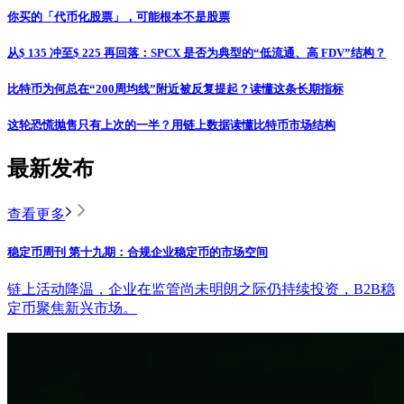
你买的「代币化股票」，可能根本不是股票
从$ 135 冲至$ 225 再回落：SPCX 是否为典型的“低流通、高 FDV”结构？
比特币为何总在“200周均线”附近被反复提起？读懂这条长期指标
这轮恐慌抛售只有上次的一半？用链上数据读懂比特币市场结构
最新发布
查看更多
稳定币周刊 第十九期：合规企业稳定币的市场空间
链上活动降温，企业在监管尚未明朗之际仍持续投资，B2B稳
定币聚焦新兴市场。