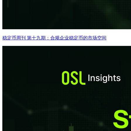
稳定币周刊 第十九期：合规企业稳定币的市场空间