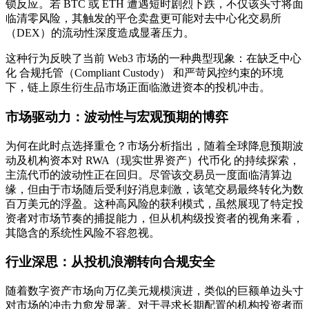
锁反应。若 BTC 或 ETH 遭遇短时剧烈下跌，不仅该头寸将面
临清零风险，其触发的平仓卖盘更可能对去中心化交易所
（DEX）的流动性深度造成显著压力。
这种行为反映了当前 Web3 市场的一种典型现象：在缺乏中心
化
合规托管（Compliant Custody）
和严苛风控约束的环境
下，链上原生衍生品市场正面临激进资本的投机冲击。
市场驱动力：波动性与宏观预期的博弈
为何在此时点选择重仓？市场分析指出，随着全球降息预期波
动及机构资本对
RWA（现实世界资产）代币化
的持续探索，
主流代币的波动性正在回归。尽管该交易员一度面临清算边
缘，但由于市场随后受利好消息刺激，该笔交易最终转化为数
百万美元的浮盈。这种高风险的获利模式，虽然展现了特定投
资者对市场节奏的捕捉能力，但从机构级投资者的视角来看，
其隐含的系统性风险不容忽视。
行业深思：从投机浪潮转向合规安全
随着数字资产市场向万亿美元规模演进，类似的巨额单边头寸
对市场的冲击力愈发显著。对于寻求长期配置的机构投资者而