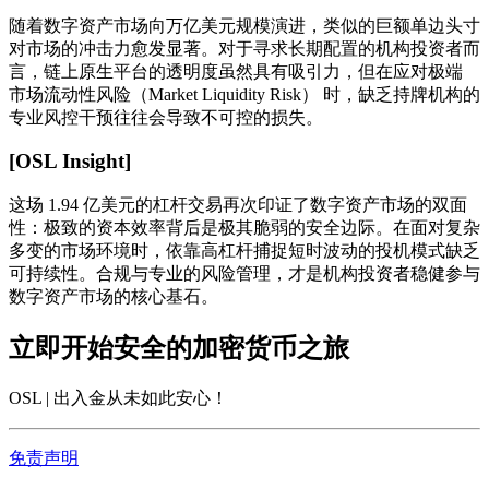
随着数字资产市场向万亿美元规模演进，类似的巨额单边头寸
对市场的冲击力愈发显著。对于寻求长期配置的机构投资者而
言，链上原生平台的透明度虽然具有吸引力，但在应对极端
市场流动性风险（Market Liquidity Risk）
时，缺乏持牌机构的
专业风控干预往往会导致不可控的损失。
[OSL Insight]
这场 1.94 亿美元的杠杆交易再次印证了数字资产市场的双面
性：极致的资本效率背后是极其脆弱的安全边际。在面对复杂
多变的市场环境时，依靠高杠杆捕捉短时波动的投机模式缺乏
可持续性。合规与专业的风险管理，才是机构投资者稳健参与
数字资产市场的核心基石。
立即开始安全的加密货币之旅
OSL | 出入金从未如此安心
！
免责声明