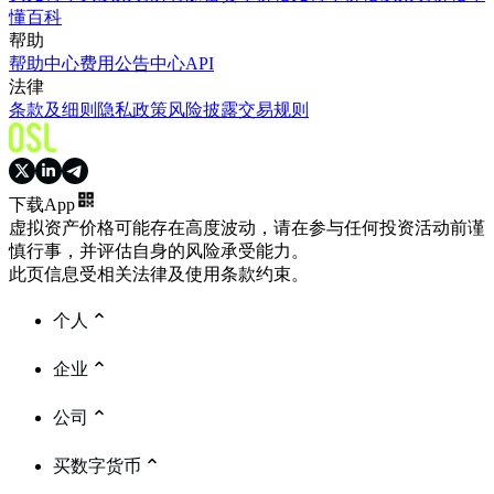
懂百科
帮助
帮助中心
费用
公告中心
API
法律
条款及细则
隐私政策
风险披露
交易规则
下载App
虚拟资产价格可能存在高度波动，请在参与任何投资活动前谨
慎行事，并评估自身的风险承受能力。
此页信息受相关法律及使用条款约束。
个人
企业
公司
买数字货币