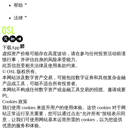
帮助
法律
下载App
虚拟资产价格可能存在高度波动，请在参与任何投资活动前谨
慎行事，并评估自身的风险承受能力。
此页信息受相关法律及使用条款约束。
© OSL 版权所有。
本网站涉及数字资产交易，可能包括数字证券和其他复杂金融
产品或工具，可能不适合所有投资者。
本网站不构成任何数字资产或金融工具交易的招揽、邀请或要
约。
Cookies 政策
我们使用 cookies 来提升用户的使用体验。这些 cookies 对于网
站正常运行至关重要，您可以通过点击“允许所有”按钮表示同
意，让我们可使用网站基本运营所需的 cookies，以为您提供
优质的服务和体验。