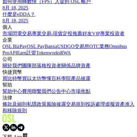
如何使用轉數快（FPS）入金到 OSL 帳戶
8月 18, 2025
什麼是eDDA？
8月 18, 2025
個人
市場
閃電交易
專業交易-現貨
定投
推薦好友
VIP
專業投資者
企業
OSL BizPay
OSL Pay
Banxa
USDGO
交易所
OTC業務
Omnibus
Pro
API
Earn
託管
Tokenworks
RWA
公司
關於我們
團隊
部落格
投資者關係
品牌資產
快捷買幣
買比特幣
買以太坊
幣懂百科
學院
產品披露
幫助
幫助中心
費用
聯繫我們
公告中心
市場焦點
法律
條款及細則
私隱政策
風險披露
交易規則
投訴處理
虛擬資產准入
和移除規則
下載 App