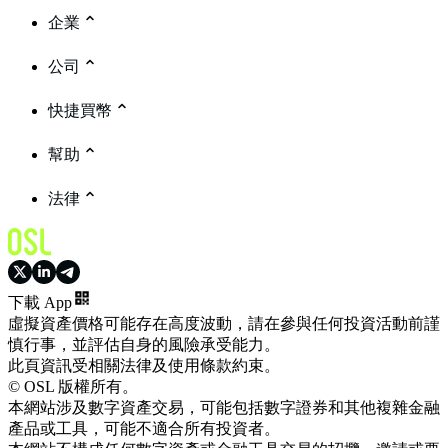
企業
公司
快捷買幣
幫助
法律
下載 App
虛擬資產價格可能存在高度波動，請在參與任何投資活動前謹
慎行事，並評估自身的風險承受能力。
此頁資訊受相關法律及使用條款約束。
© OSL 版權所有。
本網站涉及數字資產交易，可能包括數字證券和其他複雜金融
產品或工具，可能不適合所有投資者。