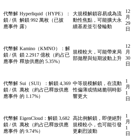
12
代幣解
Hyperliquid（HYPE）：
大規模解鎖容易成為流
月
鎖 / 供
解鎖 992 萬枚（已披
動性焦點，可能擴大永
29
應事件
露）
續基差並引發輪動
日
12
代幣解
Kamino（KMNO）：解
規模較大，可能帶來局
月
鎖 / 供
鎖 2.2917 億枚（約占已
30
部拋壓與短期波動上升
應事件
釋放供應的 5.35%）
日
1
代幣解
Sui（SUI）：解鎖 4,369
中等規模解鎖，在流動
月
鎖 / 供
萬枚（約占已釋放供應
性偏薄或情緒脆弱時影
1
應事件
的 1.17%）
響更大
日
1
代幣解
EigenCloud：解鎖 3,682
高比例解鎖，即便絕對
月
鎖 / 供
萬枚（約占已釋放供應
規模較小，也可能引發
1
應事件
的 9.74%）
更劇烈波動
日