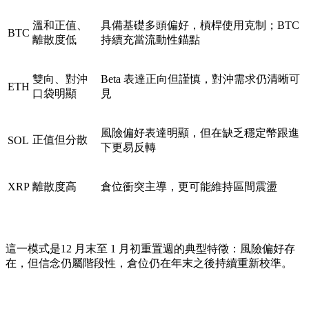
溫和正值、
具備基礎多頭偏好，槓桿使用克制；BTC
BTC
離散度低
持續充當流動性錨點
雙向、對沖
Beta 表達正向但謹慎，對沖需求仍清晰可
ETH
口袋明顯
見
風險偏好表達明顯，但在缺乏穩定幣跟進
正值但分散
SOL
下更易反轉
XRP
離散度高
倉位衝突主導，更可能維持區間震盪
這一模式是12 月末至 1 月初重置週的典型特徵：風險偏好存
在，但信念仍屬階段性，倉位仍在年末之後持續重新校準。