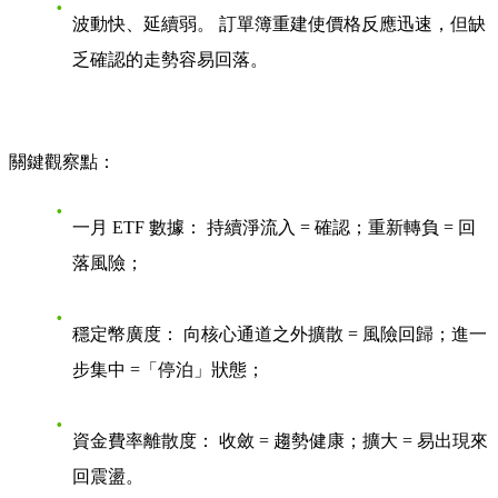
波動快、延續弱。 訂單簿重建使價格反應迅速，但缺
乏確認的走勢容易回落。
關鍵觀察點：
一月 ETF 數據：
持續淨流入 = 確認；重新轉負 = 回
落風險；
穩定幣廣度：
向核心通道之外擴散 = 風險回歸；進一
步集中 =「停泊」狀態；
資金費率離散度：
收斂 = 趨勢健康；擴大 = 易出現來
回震盪。