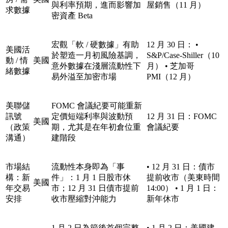
與利率預期，進而影響加
屋銷售（11 月）
求數據
密資產 Beta
宏觀「軟 / 硬數據」有助
12 月 30 日： •
美國活
於塑造一月初風險基調，
S&P/Case-Shiller（10
動 / 情
美國
意外數據在淺層流動性下
月） • 芝加哥
緒數據
易外溢至加密市場
PMI（12 月）
美聯儲
FOMC 會議紀要可能重新
訊號
定價短端利率與波動預
12 月 31 日：FOMC
美國
（政策
期，尤其是在年初倉位重
會議紀要
溝通）
建階段
市場結
流動性本身即為「事
• 12 月 31 日：債市
構：新
件」：1 月 1 日股市休
提前收市（美東時間
美國
年交易
市；12 月 31 日債市提前
14:00） • 1 月 1 日：
安排
收市壓縮對沖能力
新年休市
1 月 2 日為節後首個完整
• 1 月 2 日：美國建