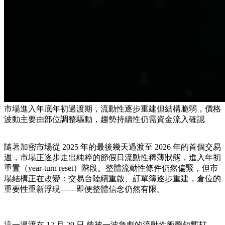
市場進入年底年初過渡期，流動性逐步重建但結構脆弱，價格
波動主要由部位調整驅動，趨勢持續性仍需資金流入確認
隨著加密市場從 2025 年的最後幾天過渡至 2026 年的首個交易
週，市場正逐步走出純粹的節假日流動性稀薄狀態，進入年初
重置（year-turn reset）階段。整體流動性條件仍然偏緊，但市
場結構正在改變：交易台陸續重啟、訂單簿逐步重建，倉位的
重要性重新浮現——即便整體信念仍然有限。
這一過渡在 12 月 29 日 曾被一波急劇的流動性衝擊短暫打