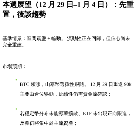
本週展望（12 月 29 日–1 月 4 日）：先重
置，後談趨勢
基準情景：
區間震盪 + 輪動。 流動性正在回歸，但信心尚未
完全重建。
市場預期：
BTC 領漲，山寨幣選擇性跟隨。 12 月 29 日重返 90k
主要由倉位驅動，延續性仍需資金流確認；
若穩定幣分布未能顯著擴散、ETF 未出現正向跟進，
反彈仍將集中於主流資產；