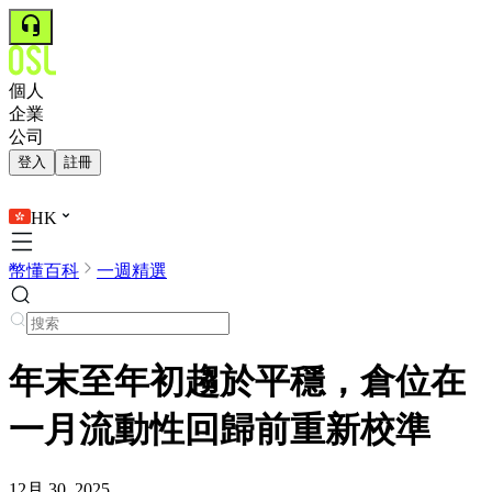
個人
企業
公司
登入
註冊
HK
幣懂百科
一週精選
年末至年初趨於平穩，倉位在
一月流動性回歸前重新校準
12月 30, 2025