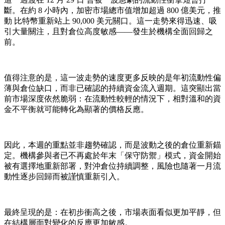
斷。在約 8 小時內，加密市場總市值增加超過 800 億美元，推
動 比特幣重新站上 90,000 美元關口。這一走勢來得迅速、吸
引大量關注，且對倉位高度敏感——發生於機構全面回歸之
前。
值得注意的是，這一波走勢的速度更多反映的是年初流動性偏
薄與倉位缺口，而非已確認的持續資金流入週期。這突顯出當
前市場深度依然脆弱：在流動性較輕的情況下，相對溫和的資
金不平衡就可能轉化為顯著的價格反應。
因此，本週的重點並非趨勢確認，而是波動之後的倉位重新錨
定。機構參與者已不再處於年末「保守防禦」模式，資金開始
被有選擇地重新部署，對沖倉位持續調整，風險也隨著一月流
動性逐步回歸而被謹慎重新引入。
最終呈現的是：在初步衝高之後，市場表面看似更加平靜，但
在結構層面對變化的反應更加敏感。