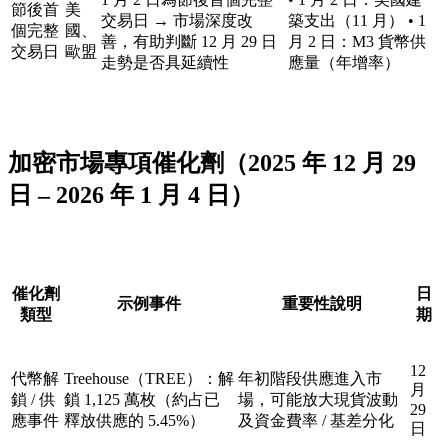
節後首
美
交易日 → 市場深度改
築支出（11 月） • 1
個完整
國、
善，有助判斷 12 月 29 日
月 2 日：M3 貨幣供
交易日
歐盟
走勢是否具延續性
應量（年增率）
加密市場專項催化劑（2025 年 12 月 29
日 – 2026 年 1 月 4 日）
催化劑
日
示例事件
重要性說明
類型
期
12
代幣解
Treehouse（TREE）：解
年初階段供應進入市
月
鎖 / 供
鎖 1,125 萬枚（約占已
場，可能放大現貨波動
29
應事件
釋放供應的 5.45%）
及資金費率 / 基差分化
日