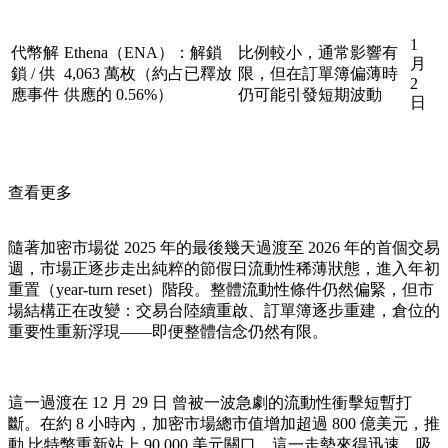
1
代幣解
Ethena（ENA）：解鎖
比例較小，通常影響有
月
鎖 / 供
4,063 萬枚（約占已釋放
限，但在訂單簿偏薄時
2
應事件
供應的 0.56%）
仍可能引發短期波動
日
查看更多
隨著加密市場從 2025 年的最後幾天過渡至 2026 年的首個交易
週，市場正逐步走出純粹的節假日流動性稀薄狀態，進入年初
重置（year-turn reset）階段。整體流動性條件仍然偏緊，但市
場結構正在改變：交易台陸續重啟、訂單簿逐步重建，倉位的
重要性重新浮現——即便整體信念仍然有限。
這一過渡在 12 月 29 日 曾被一波急劇的流動性衝擊短暫打
斷。在約 8 小時內，加密市場總市值增加超過 800 億美元，推
動 比特幣重新站上 90,000 美元關口。這一走勢來得迅速、吸