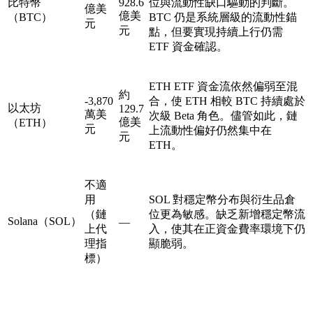
比特幣
928.6
位與流動性缺口驅動的判斷。
億美
億美
（BTC）
BTC 仍是系統層級的流動性錨
元
元
點，但要實現持續上行仍需
ETF 資金確認。
ETH ETF 資金流依然偏弱至混
約
-3,870
合，使 ETH 相較 BTC 持續處於
以太坊
129.7
萬美
次級 Beta 角色。儘管如此，鏈
億美
（ETH）
元
上流動性偏好仍然集中在
元
ETH。
不適
用
SOL 對穩定幣分布與衍生品倉
（鏈
位更為敏感。缺乏新增穩定幣流
Solana（SOL）
—
上代
入，使其在正資金費率環境下仍
理指
顯脆弱。
標）