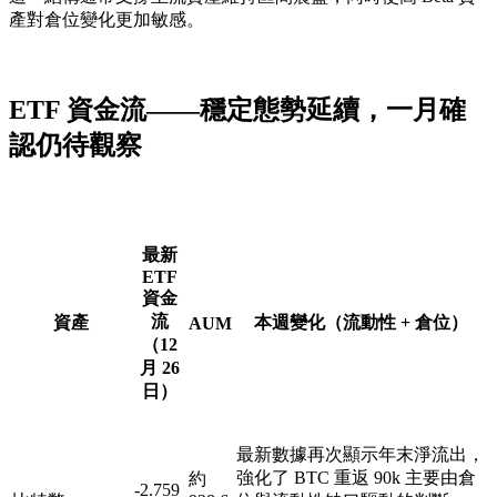
產對倉位變化更加敏感。
ETF 資金流——穩定態勢延續，一月確
認仍待觀察
最新
ETF
資金
流
資產
本週變化（流動性 + 倉位）
AUM
（12
月 26
日）
最新數據再次顯示年末淨流出，
強化了 BTC 重返 90k 主要由倉
約
-2.759