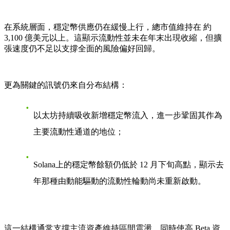
在系統層面，穩定幣供應仍在
緩慢上行
，總市值維持在
約
3,100 億美元以上
。這顯示流動性並未在年末出現收縮，但擴
張速度仍不足以支撐全面的風險偏好回歸。
更為關鍵的訊號仍來自
分布結構
：
以太坊
持續吸收新增穩定幣流入，進一步鞏固其作為
主要流動性通道的地位；
Solana
上的穩定幣餘額仍低於 12 月下旬高點，顯示去
年那種由動能驅動的流動性輪動尚未重新啟動。
這一結構通常支撐主流資產維持區間震盪，同時使高 Beta 資