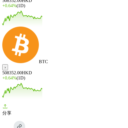
508352.00
HKD
+
0.64%
(1D)
BTC
›
508352.00
HKD
+
0.64%
(1D)
分享