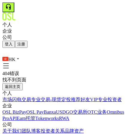
个人
企业
公司
登入
注册
HK
404错误
找不到页面
返回主页
个人
市场
闪电交易
专业交易-现货
定投
推荐好友
VIP
专业投资者
企业
OSL BizPay
OSL Pay
Banxa
USDGO
交易所
OTC业务
Omnibus
Pro
API
Earn
托管
Tokenworks
RWA
公司
关于我们
团队
博客
投资者关系
品牌资产