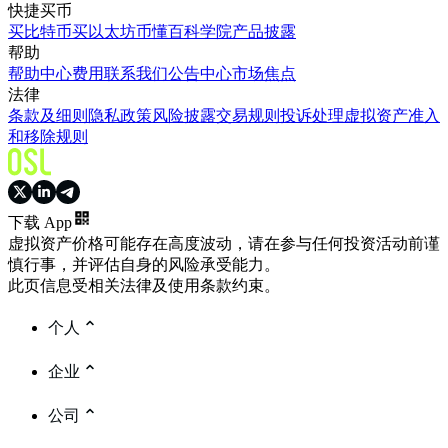
快捷买币
买比特币
买以太坊
币懂百科
学院
产品披露
帮助
帮助中心
费用
联系我们
公告中心
市场焦点
法律
条款及细则
隐私政策
风险披露
交易规则
投诉处理
虚拟资产准入
和移除规则
下载 App
虚拟资产价格可能存在高度波动，请在参与任何投资活动前谨
慎行事，并评估自身的风险承受能力。
此页信息受相关法律及使用条款约束。
个人
企业
公司