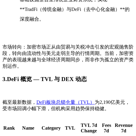
**TradFi（传统金融）与DeFi（去中心化金融）**的
深度融合。
市场转向：
加密市场正从
由贸易与关税冲击引发的宏观抛售阶
段
，转向
由流动性与美元走弱主导的行情周期
。当前，加密资
产的表现
越来越与全球经济周期同步
，而非作为孤立的资产类
别运作。
3.DeFi 概览 — TVL 与 DEX 动态
截至最新数据，
DeFi板块总锁仓量（TVL）
为2,190亿美元
，
受市场回调小幅下滑，但机构采用趋势保持稳健。
TVL 7d
Fees
Revenue
Rank
Name
Category
TVL
Change
7d
7d