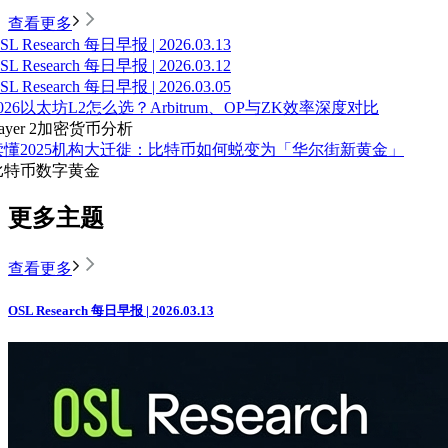
查看更多
SL Research 每日早报 | 2026.03.13
SL Research 每日早报 | 2026.03.12
SL Research 每日早报 | 2026.03.05
026以太坊L2怎么选？Arbitrum、OP与ZK效率深度对比
ayer 2
加密货币分析
读懂2025机构大迁徙：比特币如何蜕变为「华尔街新黄金」
比特币
数字黄金
更多主题
查看更多
OSL Research 每日早报 | 2026.03.13