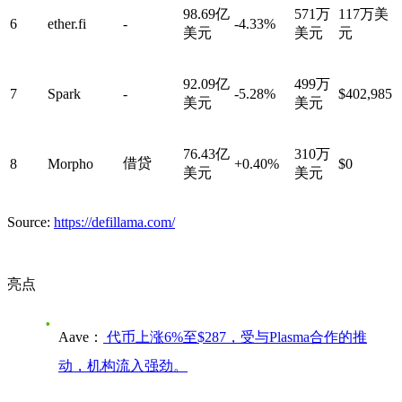
98.69亿
571万
117万美
6
ether.fi
-
-4.33%
美元
美元
元
92.09亿
499万
7
Spark
-
-5.28%
$402,985
美元
美元
76.43亿
310万
借贷
8
Morpho
+0.40%
$0
美元
美元
Source:
https://defillama.com/
亮点
Aave：
代币上涨6%至$287，受与Plasma合作的推
动，机构流入强劲。