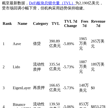
截至最新数据，
DeFi板块总锁仓量（TVL）
为2,190亿美元
，
受市场回调小幅下滑，但机构采用趋势保持稳健。
TVL 7d
Fees
Revenue
Rank
Name
Category
TVL
Change
7d
7d
1965
390.89
265万美
万美
借贷
1
Aave
-5.89%
亿美元
元
元
1887
流动性
335.54
189万美
万美
2
Lido
-5.73%
亿美元
质押
元
元
166.65
148万
再质押
3
EigenLayer
-5.73%
$0
亿美元
美元
流动性
139.50
853万
Binance
4
-5.06%
$853,278