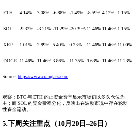
ETH
4.14%
3.08%
-6.88%
-1.49%
-8.59%
4.12%
1.15%
SOL
-9.32%
-3.21%
-11.29%
-20.39%
11.46%
11.46%
1.15%
XRP
1.01%
2.89%
5.40%
0.23%
11.46%
11.46%
11.00%
DOGE
11.46%
11.46%
3.86%
11.35%
9.63%
11.46%
11.23%
Source:
https://www.coinglass.com
观察：
BTC 与 ETH 的
正资金费率
显示市场仍以多头仓位为
主；而 SOL 的资金费率分化，反映出在波动市况中存在
轮动
性资金流动
。
5.下周关注重点（10月20日–26日）