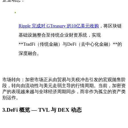
Ripple 完成对 GTreasury 的10亿美元收购
，将区块链
基础设施整合至传统企业财资系统，实现
**TradFi（传统金融）与DeFi（去中心化金融）**的
深度融合。
市场转向：
加密市场正从
由贸易与关税冲击引发的宏观抛售阶
段
，转向
由流动性与美元走弱主导的行情周期
。当前，加密资
产的表现
越来越与全球经济周期同步
，而非作为孤立的资产类
别运作。
3.DeFi 概览 — TVL 与 DEX 动态