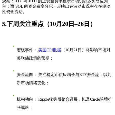
观察：
BTC 与 ETH 的
正资金费率
显示市场仍以多头仓位为
主；而 SOL 的资金费率分化，反映出在波动市况中存在
轮动
性资金流动
。
5.下周关注重点（10月20日–26日）
宏观事件：
美国CPI数据
（10月21日）将影响市场对
美联储政策的预期；
资金流向：
关注稳定币供应增长与ETF资金流，以判
断市场情绪变化；
机构动向：
Ripple收购后整合进展，以及Circle跨境扩
张战略；