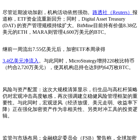
尽管近期波动加剧，机构活动依然强劲。
路透社（Reuters）
报
道称，ETF资金流重新回升；同时，Digital Asset Treasury
(DAT) 的资产管理规模持续扩大。BitMine目前持有价值8.38亿
美元的ETH，MARA则管理4,600万美元的BTC。
继前一周流出7.55亿美元后，加密ETF本周录得
3.4亿美元净流入
。与此同时，MicroStrategy增持220枚比特币
（约合2,720万美元），使其机构总持仓达到约64万枚BTC。
风险与资产配置：
这次大规模清算显示，衍生品与高杠杆策略
仍对宏观冲击高度敏感，再次强调建立稳健风险管理框架的重
要性。与此同时，宏观逆风（经济放缓、美元走弱、收益率下
降）正在强化加密资产作为非相关性、另类对冲工具的投资逻
辑。
监管与市场布局：
金融稳定委员会（FSB）警告称，全球加密