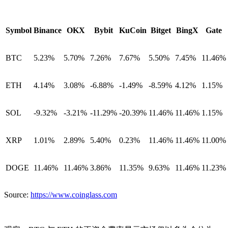
Symbol
Binance
OKX
Bybit
KuCoin
Bitget
BingX
Gate
BTC
5.23%
5.70%
7.26%
7.67%
5.50%
7.45%
11.46%
ETH
4.14%
3.08%
-6.88%
-1.49%
-8.59%
4.12%
1.15%
SOL
-9.32%
-3.21%
-11.29%
-20.39%
11.46%
11.46%
1.15%
XRP
1.01%
2.89%
5.40%
0.23%
11.46%
11.46%
11.00%
DOGE
11.46%
11.46%
3.86%
11.35%
9.63%
11.46%
11.23%
Source:
https://www.coinglass.com