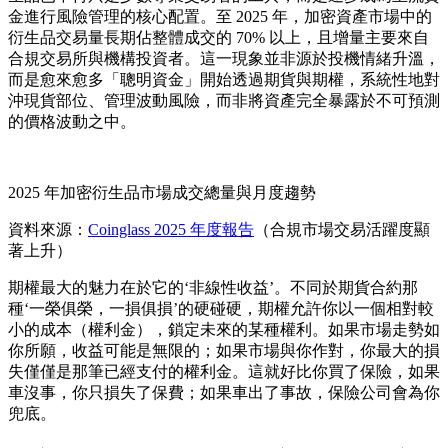
金進行風險管理的核心配置。至 2025 年，加密資產市場中的
衍生品交易量長期佔整體成交的 70% 以上，且增量主要來自
合規交易所與機構投資者。這一現象並非源於投機情緒升溫，
而是愈來愈多「聰明資金」開始透過期貨與期權，系統性地對
沖現貨部位、管理波動風險，而非將資產完全暴露於不可預測
的價格波動之中。
2025 年加密衍生品市場成交總量與月度趨勢
資料來源：
Coinglass 2025 年度報告
（合規市場交易活躍度顯
著上升）
期權最大的魅力在於它的‘非線性收益’。不同於期貨合約那
種‘一榮俱榮，一損俱損’的硬碰硬，期權允許你以一個相對較
小的成本（權利金），鎖定未來的某種權利。如果市場走勢如
你所願，收益可能是無限的；如果市場與你作對，你最大的損
失僅僅是那筆已經支付的權利金。這就好比你買了保險，如果
車沒事，你只損失了保費；如果車出了事故，保險公司會為你
兜底。