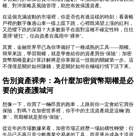
權、對沖策略及風險管理，助您有效保護資產。
在這個充滿波動的市場裡，你是否也有過這樣的時刻：看著帳
戶裡的數字像過山車一樣上躥下跳，心裡既渴望上漲的紅利，
又恐懼下跌的深淵？大多數新手在面對這種不確定性時，往往
選擇‘硬扛’，任由資產在風雨中‘裸奔’。
其實，金融世界早已為你準備好了一種成熟的工具——期權。
簡單來說，學習期權，就是學會
給你的資產買份‘保險’：加密
貨幣期權盈虧計算詳解
將是你掌握這一技能的關鍵第一步。這
不僅僅是關於如何賺錢，更是關於如何在極端行情下活下來。
告別資產裸奔：為什麼加密貨幣期權是必
要的資產護城河
想像一下，你買了一輛昂貴的跑車，上路前你一定會給它買份
保險，對嗎？在加密世界裡，你手中的主流資產就是這輛‘跑
車’，而期權就是那份‘保險’。
從近年的市場數據來看，加密市場正經歷一場結構性轉變：衍
生品已不再只是少數專業交易者的工具，而是逐步成為主流資