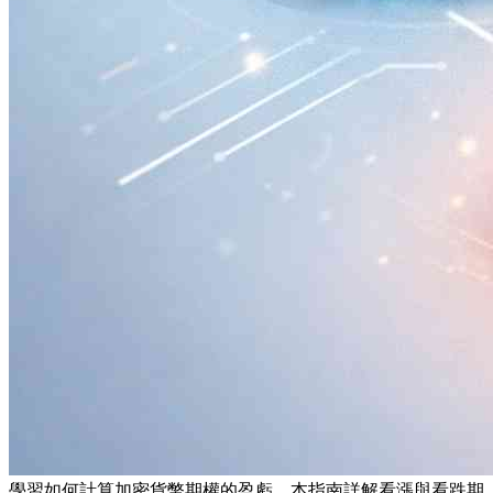
學習如何計算加密貨幣期權的盈虧。本指南詳解看漲與看跌期