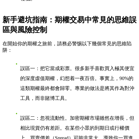
新手避坑指南：期權交易中常見的思維誤
區與風險控制
在開始你的期權之旅前，請務必警惕以下幾個常見的思維陷
阱：
誤區一：把它當成彩票
。很多新手喜歡買入極其便宜
的深度虛值期權，幻想着一夜百倍。事實上，90%的
這類期權最終都會歸零。專業的做法是將其作為對沖
工具，而非賭博工具。
誤區二：忽視流動性
。加密期權市場雖然在增長，但
相比現貨仍有差距。在某些小眾的到期日或行權價
上，買賣價差（Spread）可能非常大，導致你一買進