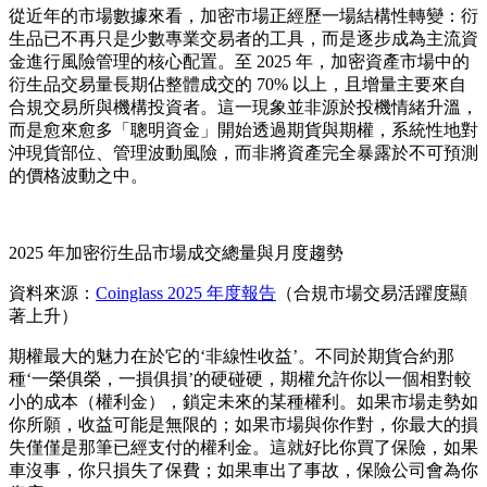
從近年的市場數據來看，加密市場正經歷一場結構性轉變：衍
生品已不再只是少數專業交易者的工具，而是逐步成為主流資
金進行風險管理的核心配置。至 2025 年，加密資產市場中的
衍生品交易量長期佔整體成交的 70% 以上，且增量主要來自
合規交易所與機構投資者。這一現象並非源於投機情緒升溫，
而是愈來愈多「聰明資金」開始透過期貨與期權，系統性地對
沖現貨部位、管理波動風險，而非將資產完全暴露於不可預測
的價格波動之中。
2025 年加密衍生品市場成交總量與月度趨勢
資料來源：
Coinglass 2025 年度報告
（合規市場交易活躍度顯
著上升）
期權最大的魅力在於它的‘非線性收益’。不同於期貨合約那
種‘一榮俱榮，一損俱損’的硬碰硬，期權允許你以一個相對較
小的成本（權利金），鎖定未來的某種權利。如果市場走勢如
你所願，收益可能是無限的；如果市場與你作對，你最大的損
失僅僅是那筆已經支付的權利金。這就好比你買了保險，如果
車沒事，你只損失了保費；如果車出了事故，保險公司會為你