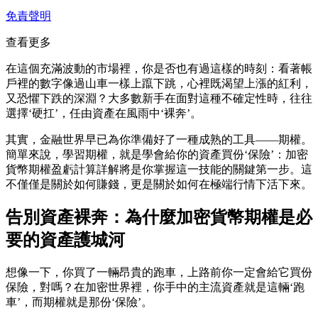
免責聲明
查看更多
在這個充滿波動的市場裡，你是否也有過這樣的時刻：看著帳
戶裡的數字像過山車一樣上躥下跳，心裡既渴望上漲的紅利，
又恐懼下跌的深淵？大多數新手在面對這種不確定性時，往往
選擇‘硬扛’，任由資產在風雨中‘裸奔’。
其實，金融世界早已為你準備好了一種成熟的工具——期權。
簡單來說，學習期權，就是學會
給你的資產買份‘保險’：加密
貨幣期權盈虧計算詳解
將是你掌握這一技能的關鍵第一步。這
不僅僅是關於如何賺錢，更是關於如何在極端行情下活下來。
告別資產裸奔：為什麼加密貨幣期權是必
要的資產護城河
想像一下，你買了一輛昂貴的跑車，上路前你一定會給它買份
保險，對嗎？在加密世界裡，你手中的主流資產就是這輛‘跑
車’，而期權就是那份‘保險’。