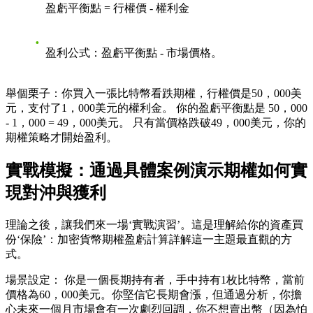
盈虧平衡點 = 行權價 - 權利金
盈利公式
：盈虧平衡點 - 市場價格。
舉個栗子
：你買入一張比特幣看跌期權，行權價是50，000美
元，支付了1，000美元的權利金。 你的盈虧平衡點是 50，000
- 1，000 = 49，000美元。 只有當價格跌破49，000美元，你的
期權策略才開始盈利。
實戰模擬：通過具體案例演示期權如何實
現對沖與獲利
理論之後，讓我們來一場‘實戰演習’。這是理解
給你的資產買
份‘保險’：加密貨幣期權盈虧計算詳解
這一主題最直觀的方
式。
場景設定
： 你是一個長期持有者，手中持有1枚比特幣，當前
價格為60，000美元。你堅信它長期會漲，但通過分析，你擔
心未來一個月市場會有一次劇烈回調，你不想賣出幣（因為怕