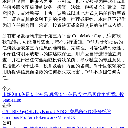
本内容仅供一般参考之用，不构成，也不应被视为由OSL或其
任何关联公司提供的财务、投资、法律、税务或会计建议、研
究报告，或对购买、出售、认购或以其他方式交易任何数字资
产、证券或其他金融工具的招揽、推荐或要约。本内容不得作
为订立任何合同、承诺、投资决策或金融交易的依据或依赖。
所有市场数据均来源于第三方平台 CoinMarketCap，系按“现
状”提供，可能随时变更，恕不另行通知。OSL对于所提供的
任何数据或第三方信息的准确性、完整性、可靠性或时效性，
不作任何明示或暗示的陈述或保证。用户应自行进行独立调
查，并在作出任何金融或投资决策前，寻求独立的专业意见，
包括但不限于法律、税务及会计方面的咨询。对于因依赖或使
用所提供信息而引致的任何损失或损害，OSL不承担任何责
任。
个人
市场
闪电交易
专业交易-现货
专业交易-衍生品
买数字货币
定投
StableHub
企业
OSL BizPay
OSL Pay
Banxa
USDGO
交易所
OTC业务
托管
Omnibus Pro
Earn
Tokenworks
MirrorEX
公司