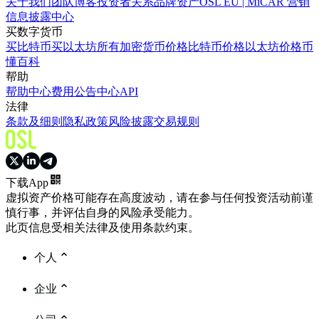
关于我们
团队
博客
投资者关系
品牌资产
OSL EU | MiCAR 营销
信息披露中心
买数字货币
买比特币
买以太坊
所有加密货币价格
比特币价格
以太坊价格
币
懂百科
帮助
帮助中心
费用
公告中心
API
法律
条款及细则
隐私政策
风险披露
交易规则
下载App
虚拟资产价格可能存在高度波动，请在参与任何投资活动前谨
慎行事，并评估自身的风险承受能力。
此页信息受相关法律及使用条款约束。
个人
企业