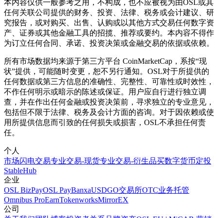
本内容仅供一般参考之用，不构成，也不应被视为由OSL或其
任何关联公司提供的财务、投资、法律、税务或会计建议、研
究报告，或对购买、出售、认购或以其他方式交易任何数字资
产、证券或其他金融工具的招揽、推荐或要约。本内容不得作
为订立任何合同、承诺、投资决策或金融交易的依据或依赖。
所有市场数据均来源于第三方平台 CoinMarketCap，系按“现
状”提供，可能随时变更，恕不另行通知。OSL对于所提供的
任何数据或第三方信息的准确性、完整性、可靠性或时效性，
不作任何明示或暗示的陈述或保证。用户应自行进行独立调
查，并在作出任何金融或投资决策前，寻求独立的专业意见，
包括但不限于法律、税务及会计方面的咨询。对于因依赖或使
用所提供信息而引致的任何损失或损害，OSL不承担任何责
任。
个人
市场
闪电交易
专业交易-现货
专业交易-衍生品
买数字货币
定投
StableHub
企业
OSL BizPay
OSL Pay
Banxa
USDGO
交易所
OTC业务
托管
Omnibus Pro
Earn
Tokenworks
MirrorEX
公司