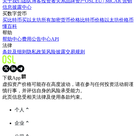
关于我们
团队
博客
投资者关系
品牌资产
OSL EU | MiCAR 营销
信息披露中心
买数字货币
买比特币
买以太坊
所有加密货币价格
比特币价格
以太坊价格
币
懂百科
帮助
帮助中心
费用
公告中心
API
法律
条款及细则
隐私政策
风险披露
交易规则
下载App
虚拟资产价格可能存在高度波动，请在参与任何投资活动前谨
慎行事，并评估自身的风险承受能力。
此页信息受相关法律及使用条款约束。
个人
企业