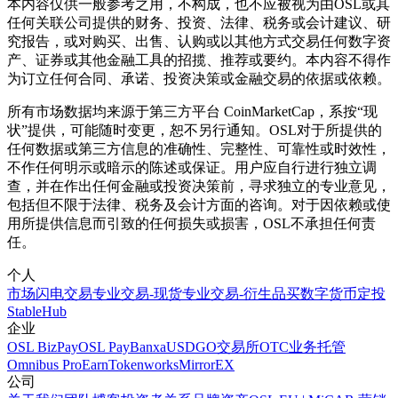
本内容仅供一般参考之用，不构成，也不应被视为由OSL或其
任何关联公司提供的财务、投资、法律、税务或会计建议、研
究报告，或对购买、出售、认购或以其他方式交易任何数字资
产、证券或其他金融工具的招揽、推荐或要约。本内容不得作
为订立任何合同、承诺、投资决策或金融交易的依据或依赖。
所有市场数据均来源于第三方平台 CoinMarketCap，系按“现
状”提供，可能随时变更，恕不另行通知。OSL对于所提供的
任何数据或第三方信息的准确性、完整性、可靠性或时效性，
不作任何明示或暗示的陈述或保证。用户应自行进行独立调
查，并在作出任何金融或投资决策前，寻求独立的专业意见，
包括但不限于法律、税务及会计方面的咨询。对于因依赖或使
用所提供信息而引致的任何损失或损害，OSL不承担任何责
任。
个人
市场
闪电交易
专业交易-现货
专业交易-衍生品
买数字货币
定投
StableHub
企业
OSL BizPay
OSL Pay
Banxa
USDGO
交易所
OTC业务
托管
Omnibus Pro
Earn
Tokenworks
MirrorEX
公司