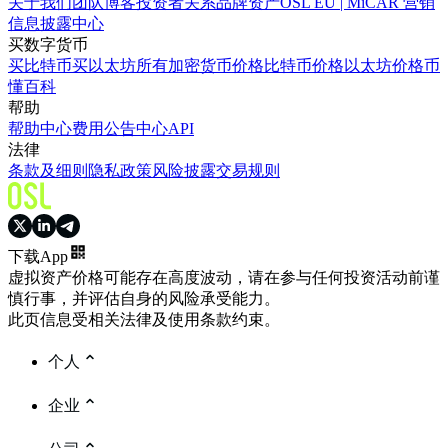
关于我们
团队
博客
投资者关系
品牌资产
OSL EU | MiCAR 营销
信息披露中心
买数字货币
买比特币
买以太坊
所有加密货币价格
比特币价格
以太坊价格
币
懂百科
帮助
帮助中心
费用
公告中心
API
法律
条款及细则
隐私政策
风险披露
交易规则
下载App
虚拟资产价格可能存在高度波动，请在参与任何投资活动前谨
慎行事，并评估自身的风险承受能力。
此页信息受相关法律及使用条款约束。
个人
企业