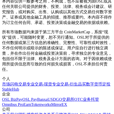
本内容仅供一般参考之用，不构成，也不应被视为由OSL或其
任何关联公司提供的财务、投资、法律、税务或会计建议、研
究报告，或对购买、出售、认购或以其他方式交易任何数字资
产、证券或其他金融工具的招揽、推荐或要约。本内容不得作
为订立任何合同、承诺、投资决策或金融交易的依据或依赖。
所有市场数据均来源于第三方平台 CoinMarketCap，系按“现
状”提供，可能随时变更，恕不另行通知。OSL对于所提供的
任何数据或第三方信息的准确性、完整性、可靠性或时效性，
不作任何明示或暗示的陈述或保证。用户应自行进行独立调
查，并在作出任何金融或投资决策前，寻求独立的专业意见，
包括但不限于法律、税务及会计方面的咨询。对于因依赖或使
用所提供信息而引致的任何损失或损害，OSL不承担任何责
任。
个人
市场
闪电交易
专业交易-现货
专业交易-衍生品
买数字货币
定投
StableHub
企业
OSL BizPay
OSL Pay
Banxa
USDGO
交易所
OTC业务
托管
Omnibus Pro
Earn
Tokenworks
MirrorEX
公司