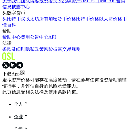
关于我们
团队
博客
投资者关系
品牌资产
OSL EU | MiCAR 营销
信息披露中心
买数字货币
买比特币
买以太坊
所有加密货币价格
比特币价格
以太坊价格
币
懂百科
帮助
帮助中心
费用
公告中心
API
法律
条款及细则
隐私政策
风险披露
交易规则
下载App
虚拟资产价格可能存在高度波动，请在参与任何投资活动前谨
慎行事，并评估自身的风险承受能力。
此页信息受相关法律及使用条款约束。
个人
企业