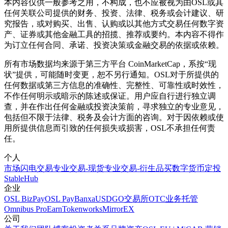
本内容仅供一般参考之用，不构成，也不应被视为由OSL或其
任何关联公司提供的财务、投资、法律、税务或会计建议、研
究报告，或对购买、出售、认购或以其他方式交易任何数字资
产、证券或其他金融工具的招揽、推荐或要约。本内容不得作
为订立任何合同、承诺、投资决策或金融交易的依据或依赖。
所有市场数据均来源于第三方平台 CoinMarketCap，系按“现
状”提供，可能随时变更，恕不另行通知。OSL对于所提供的
任何数据或第三方信息的准确性、完整性、可靠性或时效性，
不作任何明示或暗示的陈述或保证。用户应自行进行独立调
查，并在作出任何金融或投资决策前，寻求独立的专业意见，
包括但不限于法律、税务及会计方面的咨询。对于因依赖或使
用所提供信息而引致的任何损失或损害，OSL不承担任何责
任。
个人
市场
闪电交易
专业交易-现货
专业交易-衍生品
买数字货币
定投
StableHub
企业
OSL BizPay
OSL Pay
Banxa
USDGO
交易所
OTC业务
托管
Omnibus Pro
Earn
Tokenworks
MirrorEX
公司