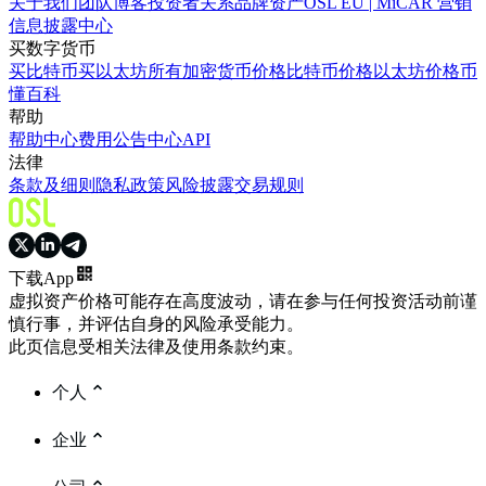
关于我们
团队
博客
投资者关系
品牌资产
OSL EU | MiCAR 营销
信息披露中心
买数字货币
买比特币
买以太坊
所有加密货币价格
比特币价格
以太坊价格
币
懂百科
帮助
帮助中心
费用
公告中心
API
法律
条款及细则
隐私政策
风险披露
交易规则
下载App
虚拟资产价格可能存在高度波动，请在参与任何投资活动前谨
慎行事，并评估自身的风险承受能力。
此页信息受相关法律及使用条款约束。
个人
企业