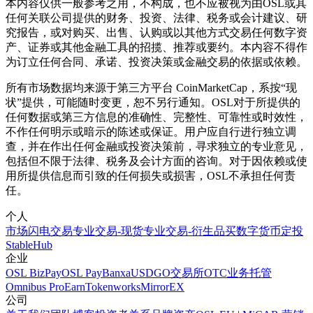
本内容仅供一般参考之用，不构成，也不应被视为由OSL或其
任何关联公司提供的财务、投资、法律、税务或会计建议、研
究报告，或对购买、出售、认购或以其他方式交易任何数字资
产、证券或其他金融工具的招揽、推荐或要约。本内容不得作
为订立任何合同、承诺、投资决策或金融交易的依据或依赖。
所有市场数据均来源于第三方平台 CoinMarketCap，系按“现
状”提供，可能随时变更，恕不另行通知。OSL对于所提供的
任何数据或第三方信息的准确性、完整性、可靠性或时效性，
不作任何明示或暗示的陈述或保证。用户应自行进行独立调
查，并在作出任何金融或投资决策前，寻求独立的专业意见，
包括但不限于法律、税务及会计方面的咨询。对于因依赖或使
用所提供信息而引致的任何损失或损害，OSL不承担任何责
任。
个人
市场
闪电交易
专业交易-现货
专业交易-衍生品
买数字货币
定投
StableHub
企业
OSL BizPay
OSL Pay
Banxa
USDGO
交易所
OTC业务
托管
Omnibus Pro
Earn
Tokenworks
MirrorEX
公司