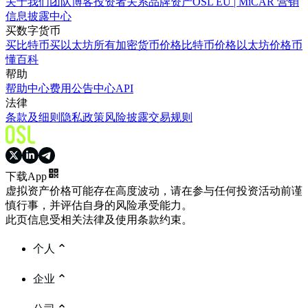
关于我们
团队
博客
投资者关系
品牌资产
OSL EU | MiCAR 营销
信息披露中心
买数字货币
买比特币
买以太坊
所有加密货币价格
比特币价格
以太坊价格
币
懂百科
帮助
帮助中心
费用
公告中心
API
法律
条款及细则
隐私政策
风险披露
交易规则
下载App
虚拟资产价格可能存在高度波动，请在参与任何投资活动前谨
慎行事，并评估自身的风险承受能力。
此页信息受相关法律及使用条款约束。
个人
企业