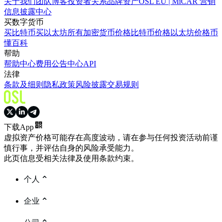
关于我们
团队
博客
投资者关系
品牌资产
OSL EU | MiCAR 营销
信息披露中心
买数字货币
买比特币
买以太坊
所有加密货币价格
比特币价格
以太坊价格
币
懂百科
帮助
帮助中心
费用
公告中心
API
法律
条款及细则
隐私政策
风险披露
交易规则
下载App
虚拟资产价格可能存在高度波动，请在参与任何投资活动前谨
慎行事，并评估自身的风险承受能力。
此页信息受相关法律及使用条款约束。
个人
企业