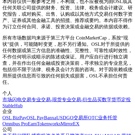
本内容仅供一般参考之用，不构成，也不应被视为由OSL或其
任何关联公司提供的财务、投资、法律、税务或会计建议、研
究报告，或对购买、出售、认购或以其他方式交易任何数字资
产、证券或其他金融工具的招揽、推荐或要约。本内容不得作
为订立任何合同、承诺、投资决策或金融交易的依据或依赖。
所有市场数据均来源于第三方平台 CoinMarketCap，系按“现
状”提供，可能随时变更，恕不另行通知。OSL对于所提供的
任何数据或第三方信息的准确性、完整性、可靠性或时效性，
不作任何明示或暗示的陈述或保证。用户应自行进行独立调
查，并在作出任何金融或投资决策前，寻求独立的专业意见，
包括但不限于法律、税务及会计方面的咨询。对于因依赖或使
用所提供信息而引致的任何损失或损害，OSL不承担任何责
任。
个人
市场
闪电交易
专业交易-现货
专业交易-衍生品
买数字货币
定投
StableHub
企业
OSL BizPay
OSL Pay
Banxa
USDGO
交易所
OTC业务
托管
Omnibus Pro
Earn
Tokenworks
MirrorEX
公司