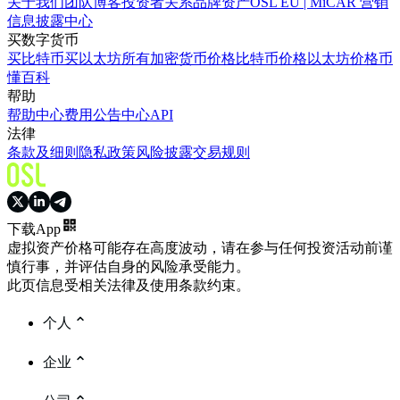
关于我们
团队
博客
投资者关系
品牌资产
OSL EU | MiCAR 营销
信息披露中心
买数字货币
买比特币
买以太坊
所有加密货币价格
比特币价格
以太坊价格
币
懂百科
帮助
帮助中心
费用
公告中心
API
法律
条款及细则
隐私政策
风险披露
交易规则
下载App
虚拟资产价格可能存在高度波动，请在参与任何投资活动前谨
慎行事，并评估自身的风险承受能力。
此页信息受相关法律及使用条款约束。
个人
企业