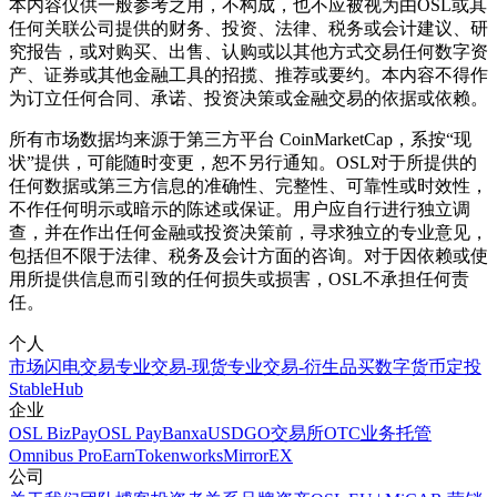
本内容仅供一般参考之用，不构成，也不应被视为由OSL或其
任何关联公司提供的财务、投资、法律、税务或会计建议、研
究报告，或对购买、出售、认购或以其他方式交易任何数字资
产、证券或其他金融工具的招揽、推荐或要约。本内容不得作
为订立任何合同、承诺、投资决策或金融交易的依据或依赖。
所有市场数据均来源于第三方平台 CoinMarketCap，系按“现
状”提供，可能随时变更，恕不另行通知。OSL对于所提供的
任何数据或第三方信息的准确性、完整性、可靠性或时效性，
不作任何明示或暗示的陈述或保证。用户应自行进行独立调
查，并在作出任何金融或投资决策前，寻求独立的专业意见，
包括但不限于法律、税务及会计方面的咨询。对于因依赖或使
用所提供信息而引致的任何损失或损害，OSL不承担任何责
任。
个人
市场
闪电交易
专业交易-现货
专业交易-衍生品
买数字货币
定投
StableHub
企业
OSL BizPay
OSL Pay
Banxa
USDGO
交易所
OTC业务
托管
Omnibus Pro
Earn
Tokenworks
MirrorEX
公司