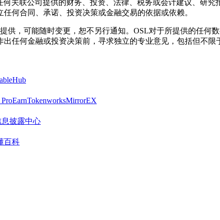
其任何关联公司提供的财务、投资、法律、税务或会计建议、研究
立任何合同、承诺、投资决策或金融交易的依据或依赖。
系按“现状”提供，可能随时变更，恕不另行通知。OSL对于所提供
作出任何金融或投资决策前，寻求独立的专业意见，包括但不限
tableHub
 Pro
Earn
Tokenworks
MirrorEX
营销信息披露中心
懂百科