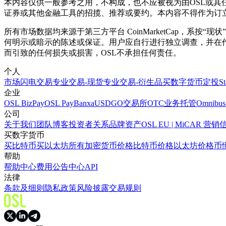
本内容仅供一般参考之用，不构成，也不应被视为由OSL或
证券或其他金融工具的招揽、推荐或要约。本内容不得作为订
所有市场数据均来源于第三方平台 CoinMarketCap，
何明示或暗示的陈述或保证。用户应自行进行独立调查，并在
而引致的任何损失或损害，OSL不承担任何责任。
个人
市场
闪电交易
专业交易-现货
专业交易-衍生品
买数字货币
定投
S
企业
OSL BizPay
OSL Pay
Banxa
USDGO
交易所
OTC业务
托管
Omnibus
公司
关于我们
团队
博客
投资者关系
品牌资产
OSL EU | MiCAR 
买数字货币
买比特币
买以太坊
所有加密货币价格
比特币价格
以太坊价格
币
帮助
帮助中心
费用
公告中心
API
法律
条款及细则
隐私政策
风险披露
交易规则