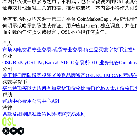
本内容仅供一般参考之用，不构成，也不应被视为由OSL或
证券或其他金融工具的招揽、推荐或要约。本内容不得作为订
所有市场数据均来源于第三方平台 CoinMarketCap，
何明示或暗示的陈述或保证。用户应自行进行独立调查，并在
而引致的任何损失或损害，OSL不承担任何责任。
个人
市场
闪电交易
专业交易-现货
专业交易-衍生品
买数字货币
定投
S
企业
OSL BizPay
OSL Pay
Banxa
USDGO
交易所
OTC业务
托管
Omnibus
公司
关于我们
团队
博客
投资者关系
品牌资产
OSL EU | MiCAR 
买数字货币
买比特币
买以太坊
所有加密货币价格
比特币价格
以太坊价格
币
帮助
帮助中心
费用
公告中心
API
法律
条款及细则
隐私政策
风险披露
交易规则