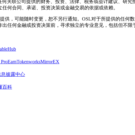
其任何关联公司提供的财务、投资、法律、税务或会计建议、研究
立任何合同、承诺、投资决策或金融交易的依据或依赖。
系按“现状”提供，可能随时变更，恕不另行通知。OSL对于所提供
作出任何金融或投资决策前，寻求独立的专业意见，包括但不限
tableHub
 Pro
Earn
Tokenworks
MirrorEX
营销信息披露中心
懂百科