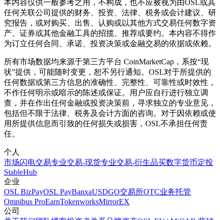
本内容仅供一般参考之用，不构成，也不应被视为由OSL或其
任何关联公司提供的财务、投资、法律、税务或会计建议、研
究报告，或对购买、出售、认购或以其他方式交易任何数字资
产、证券或其他金融工具的招揽、推荐或要约。本内容不得作
为订立任何合同、承诺、投资决策或金融交易的依据或依赖。
所有市场数据均来源于第三方平台 CoinMarketCap，系按“现
状”提供，可能随时变更，恕不另行通知。OSL对于所提供的
任何数据或第三方信息的准确性、完整性、可靠性或时效性，
不作任何明示或暗示的陈述或保证。用户应自行进行独立调
查，并在作出任何金融或投资决策前，寻求独立的专业意见，
包括但不限于法律、税务及会计方面的咨询。对于因依赖或使
用所提供信息而引致的任何损失或损害，OSL不承担任何责
任。
个人
市场
闪电交易
专业交易-现货
专业交易-衍生品
买数字货币
定投
StableHub
企业
OSL BizPay
OSL Pay
Banxa
USDGO
交易所
OTC业务
托管
Omnibus Pro
Earn
Tokenworks
MirrorEX
公司