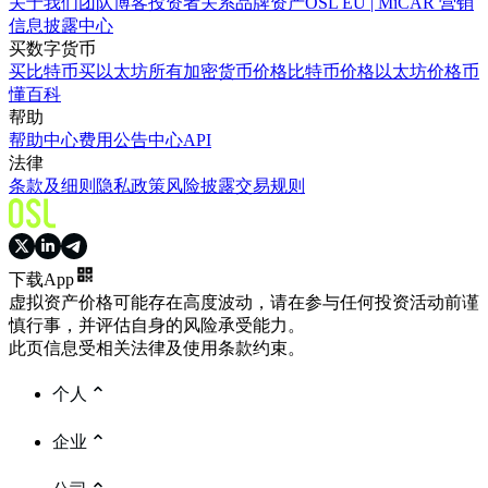
关于我们
团队
博客
投资者关系
品牌资产
OSL EU | MiCAR 营销
信息披露中心
买数字货币
买比特币
买以太坊
所有加密货币价格
比特币价格
以太坊价格
币
懂百科
帮助
帮助中心
费用
公告中心
API
法律
条款及细则
隐私政策
风险披露
交易规则
下载App
虚拟资产价格可能存在高度波动，请在参与任何投资活动前谨
慎行事，并评估自身的风险承受能力。
此页信息受相关法律及使用条款约束。
个人
企业