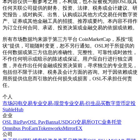
本内容仅供一般参考之用，不构成，也不应被视为由OSL或其
任何关联公司提供的财务、投资、法律、税务或会计建议、研
究报告，或对购买、出售、认购或以其他方式交易任何数字资
产、证券或其他金融工具的招揽、推荐或要约。本内容不得作
为订立任何合同、承诺、投资决策或金融交易的依据或依赖。
所有市场数据均来源于第三方平台 CoinMarketCap，系按“现
状”提供，可能随时变更，恕不另行通知。OSL对于所提供的
任何数据或第三方信息的准确性、完整性、可靠性或时效性，
不作任何明示或暗示的陈述或保证。用户应自行进行独立调
查，并在作出任何金融或投资决策前，寻求独立的专业意见，
包括但不限于法律、税务及会计方面的咨询。对于因依赖或使
用所提供信息而引致的任何损失或损害，OSL不承担任何责
任。
个人
市场
闪电交易
专业交易-现货
专业交易-衍生品
买数字货币
定投
StableHub
企业
OSL BizPay
OSL Pay
Banxa
USDGO
交易所
OTC业务
托管
Omnibus Pro
Earn
Tokenworks
MirrorEX
公司