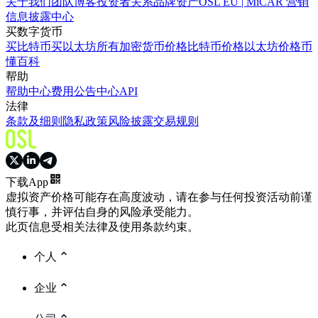
关于我们
团队
博客
投资者关系
品牌资产
OSL EU | MiCAR 营销
信息披露中心
买数字货币
买比特币
买以太坊
所有加密货币价格
比特币价格
以太坊价格
币
懂百科
帮助
帮助中心
费用
公告中心
API
法律
条款及细则
隐私政策
风险披露
交易规则
下载App
虚拟资产价格可能存在高度波动，请在参与任何投资活动前谨
慎行事，并评估自身的风险承受能力。
此页信息受相关法律及使用条款约束。
个人
企业