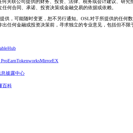
其任何关联公司提供的财务、投资、法律、税务或会计建议、研究
立任何合同、承诺、投资决策或金融交易的依据或依赖。
系按“现状”提供，可能随时变更，恕不另行通知。OSL对于所提供
作出任何金融或投资决策前，寻求独立的专业意见，包括但不限
tableHub
 Pro
Earn
Tokenworks
MirrorEX
营销信息披露中心
懂百科