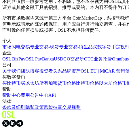
本内容仅供一般参考之用，不构成，也不应被视为由OSL或
证券或其他金融工具的招揽、推荐或要约。本内容不得作为订
所有市场数据均来源于第三方平台 CoinMarketCap，
何明示或暗示的陈述或保证。用户应自行进行独立调查，并在
而引致的任何损失或损害，OSL不承担任何责任。
个人
市场
闪电交易
专业交易-现货
专业交易-衍生品
买数字货币
定投
S
企业
OSL BizPay
OSL Pay
Banxa
USDGO
交易所
OTC业务
托管
Omnibus
公司
关于我们
团队
博客
投资者关系
品牌资产
OSL EU | MiCAR 
买数字货币
买比特币
买以太坊
所有加密货币价格
比特币价格
以太坊价格
币
帮助
帮助中心
费用
公告中心
API
法律
条款及细则
隐私政策
风险披露
交易规则