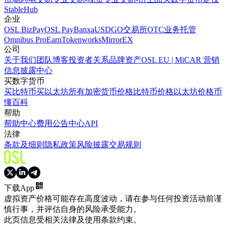
StableHub
企业
OSL BizPay
OSL Pay
Banxa
USDGO
交易所
OTC业务
托管
Omnibus Pro
Earn
Tokenworks
MirrorEX
公司
关于我们
团队
博客
投资者关系
品牌资产
OSL EU | MiCAR 营销
信息披露中心
买数字货币
买比特币
买以太坊
所有加密货币价格
比特币价格
以太坊价格
币
懂百科
帮助
帮助中心
费用
公告中心
API
法律
条款及细则
隐私政策
风险披露
交易规则
下载App
虚拟资产价格可能存在高度波动，请在参与任何投资活动前谨
慎行事，并评估自身的风险承受能力。
此页信息受相关法律及使用条款约束。