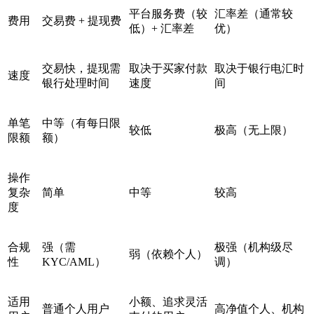
平台服务费（较
汇率差（通常较
费用
交易费 + 提现费
低）+ 汇率差
优）
交易快，提现需
取决于买家付款
取决于银行电汇时
速度
银行处理时间
速度
间
单笔
中等（有每日限
较低
极高（无上限）
限额
额）
操作
复杂
简单
中等
较高
度
合规
强（需
极强（机构级尽
弱（依赖个人）
性
KYC/AML）
调）
适用
小额、追求灵活
普通个人用户
高净值个人、机构