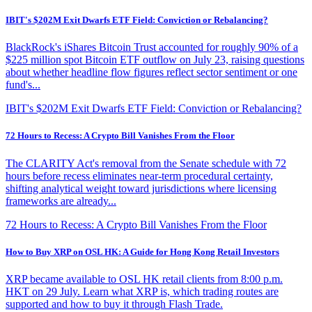
IBIT's $202M Exit Dwarfs ETF Field: Conviction or Rebalancing?
BlackRock's iShares Bitcoin Trust accounted for roughly 90% of a
$225 million spot Bitcoin ETF outflow on July 23, raising questions
about whether headline flow figures reflect sector sentiment or one
fund's...
IBIT's $202M Exit Dwarfs ETF Field: Conviction or Rebalancing?
72 Hours to Recess: A Crypto Bill Vanishes From the Floor
The CLARITY Act's removal from the Senate schedule with 72
hours before recess eliminates near-term procedural certainty,
shifting analytical weight toward jurisdictions where licensing
frameworks are already...
72 Hours to Recess: A Crypto Bill Vanishes From the Floor
How to Buy XRP on OSL HK: A Guide for Hong Kong Retail Investors
XRP became available to OSL HK retail clients from 8:00 p.m.
HKT on 29 July. Learn what XRP is, which trading routes are
supported and how to buy it through Flash Trade.