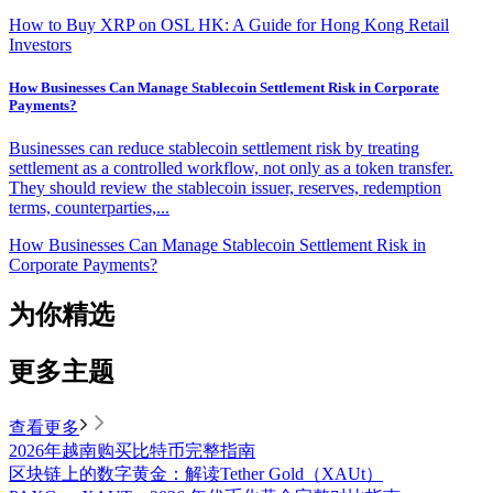
How to Buy XRP on OSL HK: A Guide for Hong Kong Retail
Investors
How Businesses Can Manage Stablecoin Settlement Risk in Corporate
Payments?
Businesses can reduce stablecoin settlement risk by treating
settlement as a controlled workflow, not only as a token transfer.
They should review the stablecoin issuer, reserves, redemption
terms, counterparties,...
How Businesses Can Manage Stablecoin Settlement Risk in
Corporate Payments?
为你精选
更多主题
查看更多
2026年越南购买比特币完整指南
区块链上的数字黄金：解读Tether Gold（XAUt）