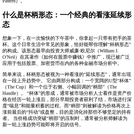
Pattern）。
什么是杯柄形态：一个经典的看涨延续形
态
想象一下，在一次愉快的下午茶中，你拿起一只带有把手的茶
杯。这个日常生活中常见的形象，恰好能帮你理解“杯柄形态”
的构成。该形态最早由投资大师威廉·欧尼尔（William J.
O'Neil）在其著作《如何在股票中赚钱》中推广，现已被广泛
应用于包括股票、加密货币在内的各种金融市场分析中。
简单来说，杯柄形态被视为一种看涨的“延续形态”，通常出现
在一段上升趋势中。 它由两部分构成：一个宽阔的U型“杯体”
（The Cup）和一个位于右侧、小幅回调的“柄部”（The
Handle）。 “杯体”的形成，通常被市场分析人士看作是资产价
格在经历一轮上涨后，部分早期投资者获利了结，市场进行深
度“喘息”和能量积蓄的过程。而“柄部”则被解读为价格再次上
涨前最后的“抖动”或盘整，目的是消化掉那些不够坚定的持有
者。 当价格成功突破“柄部”的压制时，通常被分析师解读为
新一轮上涨趋势可能即将开启的信号。