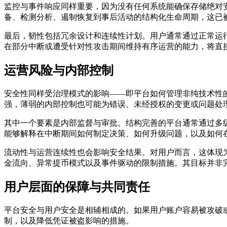
监控与事件响应
同样重要，因为没有任何系统能确保存储绝对安
备、检测分析、遏制恢复到事后活动的结构化生命周期，这已
最后，
韧性
包括冗余设计和连续性计划。用户通常通过正常运
在部分中断或遭受针对性攻击期间维持有序运营的能力，将直
运营风险与内部控制
安全性同样受治理模式的影响——即平台如何管理非纯技术性
强，薄弱的内部控制也可能为错误、未经授权的变更或问题处
其中一个要素是
内部监督与审批
。结构完善的平台通常通过多
能够解释在中断期间如何制定决策、如何升级问题，以及如何
流动性与运营连续性也会影响安全结果。对用户而言，这体现
金流向、异常提币模式以及事件驱动的限制措施。其目标并非
用户层面的保障与共同责任
平台安全与用户安全是相辅相成的。如果用户账户容易被攻破
制，以及降低凭证被盗影响的措施。