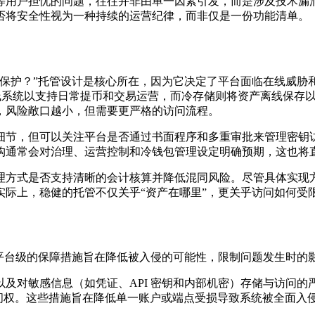
等用户担忧的问题，往往并非由单一因素引发，而是涉及技术漏
否将安全性视为一种持续的运营纪律，而非仅是一份功能清单。
保护？”托管设计是核心所在，因为它决定了平台面临在线威胁和
包连接在线系统以支持日常提币和交易运营，而冷存储则将资产离线
，风险敞口越小，但需要更严格的访问流程。
细节，但可以关注平台是否通过书面程序和多重审批来管理密钥
构通常会对治理、运营控制和冷钱包管理设定明确预期，这也将
理方式是否支持清晰的会计核算并降低混同风险。尽管具体实现
实际上，稳健的托管不仅关乎“资产在哪里”，更关乎访问如何受
”平台级的保障措施旨在降低被入侵的可能性，限制问题发生时的
及对敏感信息（如凭证、API 密钥和内部机密）存储与访问的
问权。这些措施旨在降低单一账户或端点受损导致系统被全面入