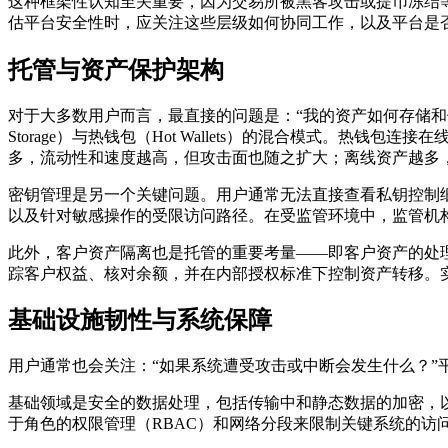
这种框架性认知至关重要，因为交易所被黑客攻击或提币冻结
估平台安全性时，应关注这些层级如何协同工作，以及平台是
托管与资产保护架构
对于大多数用户而言，最直接的问题是：“我的资产如何存储和
Storage）
与
热钱包（Hot Wallets）的混合模式。热钱
多，流动性和速度越高，但攻击面也随之扩大；离线资产越多
密钥管理
是另一个关键问题。用户通常无法直接查看私钥控制
以及针对敏感操作的受限访问路径。在受监管环境中，监管机
此外，
客户资产隔离
也是托管的重要考量——即客户资产的处
踪客户权益、核对余额，并在内部授权标准下控制资产转移。
基础设施韧性与系统保障
用户通常也会关注：“如果系统遭受攻击或中断会发生什么？
基础领域是
安全的数据处理
，包括传输中和静态数据的加密，以
于角色的权限管理（RBAC）和网络分段来限制关键系统的访