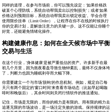
同样的道理，在参与市场前，你可以预先设定：'如果价格跌
破某个心理防线，系统自动帮我卖出以控制损失'；或者'如果
价格达到预期目标，系统自动帮我卖出锁定收益'。学会合理
使用限价挂单（Limit Order），让程序在你不在线的时候执行
你的交易计划，是解放注意力的关键一步。这不仅能让你睡个
好觉，还能避免情绪化操作。
构建健康作息：如何在全天候市场中平衡
交易与生活
在这个行业，'身体健康'是被严重低估的资产。许多新手在最
初几个月里，因为熬夜看盘导致生物钟紊乱，最终不仅身体垮
了，判断力也因为睡眠剥夺而大幅下降。
你需要建立一个与市场'脱钩'的作息机制。例如，规定自己每
天只有两个固定的'窗口时间'来查看市场动态（比如早起喝咖
啡时和晚饭后），其余时间则关闭行情软件的推送通知。
记住，市场是无限的，而你的精力是有限的。用有限的精力去
追逐无限的市场波动，是一场注定失败的游戏。保持规律的运