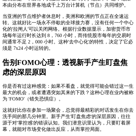
本由分布在世界各地成千上万台计算机（节点）共同维护。
当亚洲的节点维护者休息时，美洲和欧洲的节点正在全速运
转。这就好比一场永不停歇的全球接力赛，没有任何一个中心
化的'拉闸人'可以关闭网络。根据行业数据显示，加密货币市
场每年运行时长达到 8，760 小时，而传统股市每年的交易时
间通常不足 2，000 小时。这种'去中心化'的特性，决定了它必
须是 7x24 小时运转的。
告别FOMO心理：透视新手产生盯盘焦
虑的深层原因
你是否有过这种感觉：如果不看盘，就觉得可能会错过这一生
最大的机会，或者遭遇突如其来的下跌？这种心理在业内被称
为 'FOMO'（错失恐惧症）。
这就好比你在参加一场聚会，总觉得最精彩的对话发生在你去
洗手间的那几分钟里。新手产生'盯盘焦虑'的深层原因，往往
源于对'掌控感'的错误认知。我们潜意识里认为，只要盯着屏
幕，就能对市场变化做出反应，从而掌控局面。