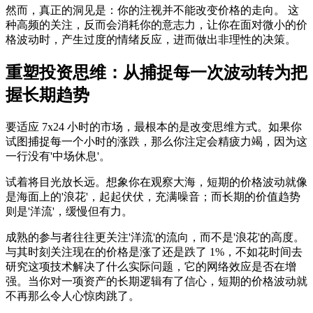
然而，真正的洞见是：
你的注视并不能改变价格的走向。
这
种高频的关注，反而会消耗你的意志力，让你在面对微小的价
格波动时，产生过度的情绪反应，进而做出非理性的决策。
重塑投资思维：从捕捉每一次波动转为把
握长期趋势
要适应 7x24 小时的市场，最根本的是改变思维方式。如果你
试图捕捉每一个小时的涨跌，那么你注定会精疲力竭，因为这
一行没有'中场休息'。
试着将目光放长远。想象你在观察大海，短期的价格波动就像
是海面上的'浪花'，起起伏伏，充满噪音；而长期的价值趋势
则是'洋流'，缓慢但有力。
成熟的参与者往往更关注'洋流'的流向，而不是'浪花'的高度。
与其时刻关注现在的价格是涨了还是跌了 1%，不如花时间去
研究这项技术解决了什么实际问题，它的网络效应是否在增
强。当你对一项资产的长期逻辑有了信心，短期的价格波动就
不再那么令人心惊肉跳了。