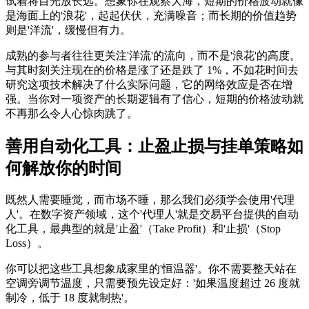
试着将目光放长远。想象你在观察大海，短期的价格波动就像
是海面上的'浪花'，起起伏伏，充满噪音；而长期的价值趋势
则是'洋流'，缓慢但有力。
成熟的参与者往往更关注'洋流'的流向，而不是'浪花'的高度。
与其时刻关注现在的价格是涨了还是跌了 1%，不如花时间去
研究这项技术解决了什么实际问题，它的网络效应是否在增
强。当你对一项资产的长期逻辑有了信心，短期的价格波动就
不再那么令人心惊肉跳了。
善用自动化工具：止盈止损与挂单策略如
何解放你的时间
既然人需要睡觉，而市场不睡，那么我们必须学会使用'代理
人'。在数字资产领域，这个'代理人'就是交易平台提供的自动
化工具，最典型的就是'止盈'（Take Profit）和'止损'（Stop
Loss）。
你可以把这些工具想象成家里的'恒温器'。你不需要整天站在
空调旁调节温度，只需要预先设定好：'如果温度超过 26 度就
制冷，低于 18 度就制热'。