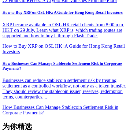
72 Hours to Recess: A Crypto Bill Vanishes From the Floor
How to Buy XRP on OSL HK: A Guide for Hong Kong Retail Investors
XRP became available to OSL HK retail clients from 8:00 p.m.
HKT on 29 July. Learn what XRP is, which trading routes are
supported and how to buy it through Flash Trade.
How to Buy XRP on OSL HK: A Guide for Hong Kong Retail
Investors
How Businesses Can Manage Stablecoin Settlement Risk in Corporate
Payments?
Businesses can reduce stablecoin settlement risk by treating
settlement as a controlled workflow, not only as a token transfer.
They should review the stablecoin issuer, reserves, redemption
terms, counterparties,...
How Businesses Can Manage Stablecoin Settlement Risk in
Corporate Payments?
为你精选