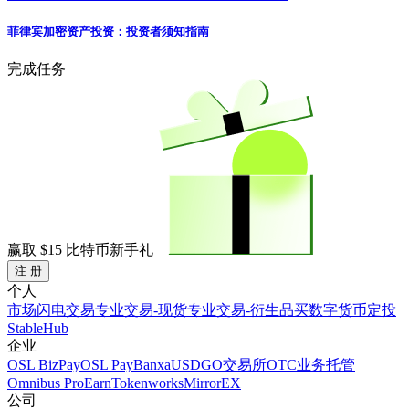
菲律宾加密资产投资：投资者须知指南
完成任务
赢取
$15
比特币新手礼
注 册
个人
市场
闪电交易
专业交易-现货
专业交易-衍生品
买数字货币
定投
StableHub
企业
OSL BizPay
OSL Pay
Banxa
USDGO
交易所
OTC业务
托管
Omnibus Pro
Earn
Tokenworks
MirrorEX
公司