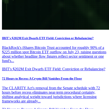
IBIT's $202M Exit Dwarfs ETF Field: Conviction or Rebalancing?
BlackRock's iShares Bitcoin Trust accounted for roughly 90% of a
$225 million spot Bitcoin ETF outflow on July 23, raising questions
about whether headline flow figures reflect sector sentiment or one
fund's...
IBIT's $202M Exit Dwarfs ETF Field: Conviction or Rebalancing?
72 Hours to Recess: A Crypto Bill Vanishes From the Floor
The CLARITY Act's removal from the Senate schedule with 72
hours before recess eliminates near-term procedural certainty,
shifting analytical weight toward jurisdictions where licensing
frameworks are already...