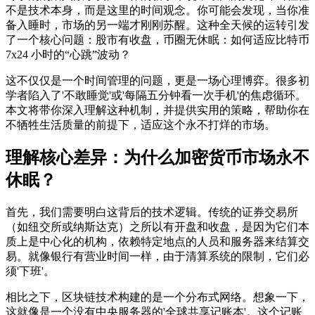
不是技术本身，而是这里的时间观念。你可能会发现，当你准
备入睡时，市场的另一端才刚刚苏醒。这种全天候的运转引发
了一个核心问题：
股市有收盘，币圈无休眠：如何适应比特币
7x24 小时的“心跳”波动？
这不仅仅是一个时间管理的问题，更是一场心理博弈。很多初
学者陷入了'不敢睡觉'或'每隔五分钟看一次手机'的焦虑循环。
本文将带你深入理解这种机制，并提供实用的策略，帮助你在
不牺牲生活质量的前提下，适应这个永不打烊的市场。
理解核心差异：为什么加密货币市场永不
休眠？
首先，我们需要明白这背后的技术逻辑。传统的证券交易所
（如纽交所或纳斯达克）之所以有开盘和收盘，是因为它们本
质上是中心化的机构，依赖特定地点的人员和服务器来结算交
易。就像银行有营业时间一样，由于清算系统的限制，它们必
须'下班'。
相比之下，区块链技术构建的是一个分布式网络。想象一下，
这就像是一个没有中央服务器的'全球共享记账本'。这个记账