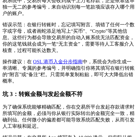
易系统中，交易所每天会收到成千上万笔存款，正是依靠这串
独一无二的参考编号，来自动识别每一笔款项应该存入哪个用
户的账户。
错误示范
：在银行转账时，忘记填写附言、填错了任何一个数
字或字母，或者画蛇添足地写上“买币”、“Crypto”等其他信
息。这些行为都会导致交易所的自动入账系统无法匹配资金，
你的这笔钱就会成为一笔“无主资金”，需要等待人工客服介入
核查，过程可能长达数天。
操作建议
：在
OSL 港币入金分步指南
中，系统会为你生成一
串清晰、专属的参考编号，并明确指引你将其填写在银行转账
的“附言”或“备注”栏。只需简单复制粘贴，即可大大降低出错
概率。
坑 3：转账金额与发起金额不符
为了确保系统能够精确匹配，你在交易所平台发起存款请求时
所填写的金额，必须与你从银行实际转出的金额
完全一致，精
确到仙
。任何微小的偏差都可能导致系统匹配失败，从而引发
人工审核和延迟。