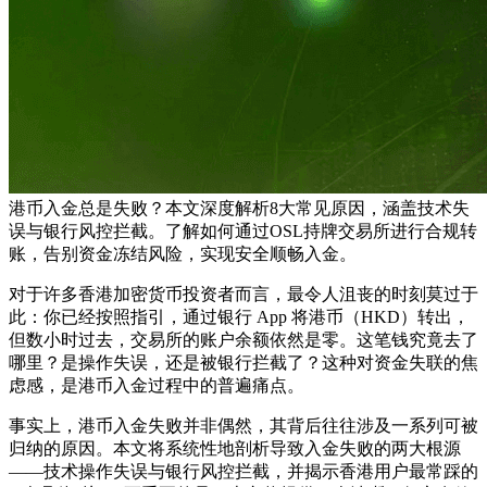
港币入金总是失败？本文深度解析8大常见原因，涵盖技术失
误与银行风控拦截。了解如何通过OSL持牌交易所进行合规转
账，告别资金冻结风险，实现安全顺畅入金。
对于许多香港加密货币投资者而言，最令人沮丧的时刻莫过于
此：你已经按照指引，通过银行 App 将港币（HKD）转出，
但数小时过去，交易所的账户余额依然是零。这笔钱究竟去了
哪里？是操作失误，还是被银行拦截了？这种对资金失联的焦
虑感，是港币入金过程中的普遍痛点。
事实上，港币入金失败并非偶然，其背后往往涉及一系列可被
归纳的原因。本文将系统性地剖析导致入金失败的两大根源
——
技术操作失误
与
银行风控拦截
，并揭示香港用户最常踩的