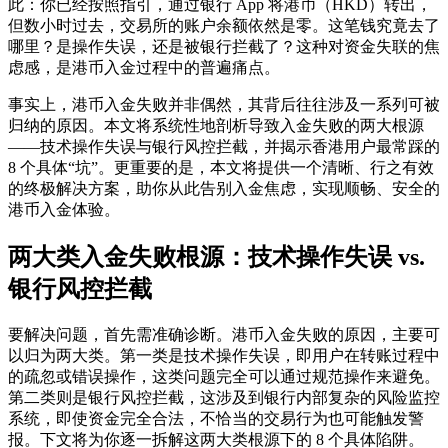
此：你已经按照指引，通过银行 App 将港币（HKD）转出，
但数小时过去，交易所的账户余额依然是零。这笔钱究竟去了
哪里？是操作失误，还是被银行拦截了？这种对资金失联的焦
虑感，是港币入金过程中的普遍痛点。
事实上，港币入金失败并非偶然，其背后往往涉及一系列可被
归纳的原因。本文将系统性地剖析导致入金失败的两大根源
——
技术操作失误
与
银行风控拦截
，并揭示香港用户最常踩的
8 个具体“坑”。更重要的是，本文将提供一个清晰、行之有效
的终极解决方案，助你从此告别入金焦虑，实现顺畅、安全的
港币入金体验。
两大类入金失败根源：技术操作失误 vs.
银行风控拦截
要解决问题，首先需准确诊断。港币入金失败的原因，主要可
以归为两大类。第一类是
技术操作失误
，即用户在转账过程中
的疏忽或错误操作，这类问题完全可以通过规范操作来避免。
第二类则是
银行风控拦截
，这涉及到银行内部复杂的风险监控
系统，即使资金完全合法，不恰当的交易行为也可能触发警
报。下文将为你逐一拆解这两大类根源下的 8 个具体陷阱。