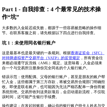
Part 1 - 自我排查：4 个最常见的技术操
作“坑”
大多数的入金延迟或失败，都源于一些容易被忽略的操作细
节。在联系客服之前，请先根据以下四点进行自我排查。
坑 1：未使用同名银行账户
这是最基本也是最关键的一条规则。根据
香港证监会（SFC）
对持牌虚拟资产交易平台（VATP）的监管规定
，所有资金往
来都必须遵守反洗钱（AML）规定。这意味着，入金必须来
自一个与交易所注册身份
完全同名
的个人银行账户。
错误示范
：使用配偶、父母的银行账户，甚至是朋友的账户帮
忙入金，这些都属于第三方存款，将被交易所合规部门明确拒
收。即便是联名账户，也可能因为无法严格匹配单一身份而被
系统拒绝。交易所收到这类款项后，会启动退款流程，不仅耽
误时间，还可能产生银行手续费。
操作建议
：在发起转账前，确认你的银行账户持卡人姓名与交