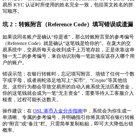
易所 KYC 认证时所使用的姓名完全一致，包括英文姓名的拼
写顺序。
坑 2：转账附言（Reference Code）填写错误或遗漏
如果说同名账户是确认“你是谁”，那么转账附言里的
参考编号
（Reference Code）就是确认“这笔钱是给你的”。在庞大的交
易系统中，交易所每天会收到成千上万笔存款，正是依靠这串
独一无二的参考编号，来自动识别每一笔款项应该存入哪个用
户的账户。
错误示范
：在银行转账时，忘记填写附言、填错了任何一个数
字或字母，或者画蛇添足地写上“买币”、“Crypto”等其他信
息。这些行为都会导致交易所的自动入账系统无法匹配资金，
你的这笔钱就会成为一笔“无主资金”，需要等待人工客服介入
核查，过程可能长达数天。
操作建议
：在
OSL 港币入金分步指南
中，系统会为你生成一
串清晰、专属的参考编号，并明确指引你将其填写在银行转账
的“附言”或“备注”栏。只需简单复制粘贴，即可大大降低出错
概率。