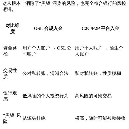
这从根本上消除了“黑钱”污染的风险，也完全符合银行的风控
逻辑。
对比维
OSL 合规入金
C2C/P2P 平台入金
度
资金路
用户个人账户 → OSL 公
用户个人账户 → 陌生个
径
司账户
人账户
交易性
公对私转账，清晰合法
私对私转账，性质模糊
质
银行观
低风险的个人投资行为
高风险的可疑交易
感
“黑钱”风
从源头杜绝
极高，随时可能被动接收
险