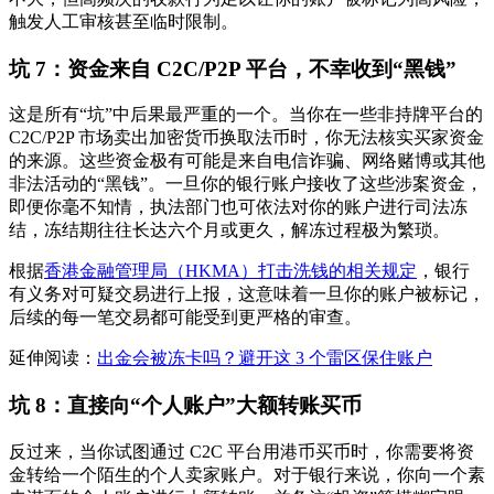
触发人工审核甚至临时限制。
坑 7：资金来自 C2C/P2P 平台，不幸收到“黑钱”
这是所有“坑”中
后果最严重
的一个。当你在一些非持牌平台的
C2C/P2P 市场卖出加密货币换取法币时，你无法核实买家资金
的来源。这些资金极有可能是来自电信诈骗、网络赌博或其他
非法活动的“黑钱”。一旦你的银行账户接收了这些涉案资金，
即便你毫不知情，执法部门也可依法对你的账户进行司法冻
结，冻结期往往长达六个月或更久，解冻过程极为繁琐。
根据
香港金融管理局（HKMA）打击洗钱的相关规定
，银行
有义务对可疑交易进行上报，这意味着一旦你的账户被标记，
后续的每一笔交易都可能受到更严格的审查。
延伸阅读：
出金会被冻卡吗？避开这 3 个雷区保住账户
坑 8：直接向“个人账户”大额转账买币
反过来，当你试图通过 C2C 平台用港币买币时，你需要将资
金转给一个陌生的个人卖家账户。对于银行来说，你向一个素