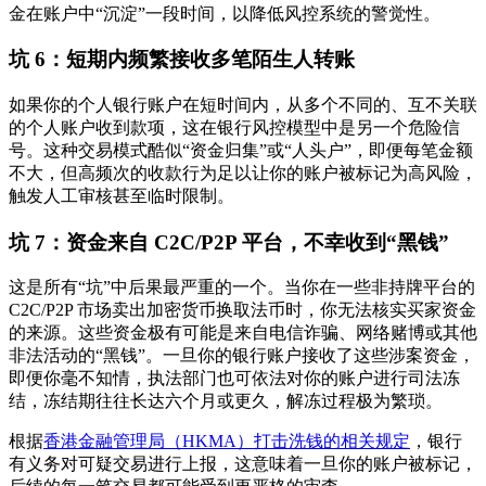
金在账户中“沉淀”一段时间，以降低风控系统的警觉性。
坑 6：短期内频繁接收多笔陌生人转账
如果你的个人银行账户在短时间内，从多个不同的、互不关联
的个人账户收到款项，这在银行风控模型中是另一个危险信
号。这种交易模式酷似“资金归集”或“人头户”，即便每笔金额
不大，但高频次的收款行为足以让你的账户被标记为高风险，
触发人工审核甚至临时限制。
坑 7：资金来自 C2C/P2P 平台，不幸收到“黑钱”
这是所有“坑”中
后果最严重
的一个。当你在一些非持牌平台的
C2C/P2P 市场卖出加密货币换取法币时，你无法核实买家资金
的来源。这些资金极有可能是来自电信诈骗、网络赌博或其他
非法活动的“黑钱”。一旦你的银行账户接收了这些涉案资金，
即便你毫不知情，执法部门也可依法对你的账户进行司法冻
结，冻结期往往长达六个月或更久，解冻过程极为繁琐。
根据
香港金融管理局（HKMA）打击洗钱的相关规定
，银行
有义务对可疑交易进行上报，这意味着一旦你的账户被标记，