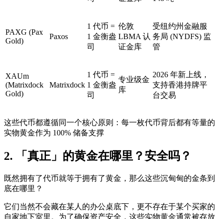
1 代币 =
伦敦
受纽约州金融服
PAXG (Pax
Paxos
1 金衡盎
LBMA 认
务局 (NYDFS) 监
Gold)
司
证金库
管
1 代币 =
2026 年新上线，
XAUm
专业级金
(Matrixdock
Matrixdock
1 金衡盎
支持香港持牌平
库
Gold)
司
台交易
这些代币都遵循同一个核心原则：
每一枚代币背后都有等量的
实物黄金作为 100% 储备支撑
2. 「真正」的黄金在哪里？安全吗？
既然拥有了代币就等于拥有了黄金，那么这些沉甸甸的金条到
底在哪里？
它们当然不会藏在某人的办公桌底下，更不存在于某个买家的
自家地下室里。为了确保资产安全，这些实物黄金通常被存放