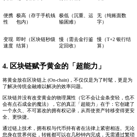
便携
极高（存于手机钱
极低（沉重、运
无（纯账面数
性
包内）
输困难）
字）
变现
即时（区块链秒级
慢（需去金行鉴
慢（T+2 银行结
速度
结算）
定回收）
算）
4. 区块链赋予黄金的「超能力」
将黄金放在区块链上 (On-chain)，不仅仅是为了时髦，更是为
了解决传统金融难以解决的效率问题。
区块链并没有改变黄金的物理属性（它不会让金条变轻，也不
会有点石成金的魔法），它的真正「超能力」在于：它创建了
一个永久、不可篡改的拥有权记录，从而使资产转移变得更安
全、更快捷。
通过链上技术，拥有权与代币持有者在法律上紧密相连。无论
您身在世界何处，转账都可以在几秒钟内完成，无需通过繁琐