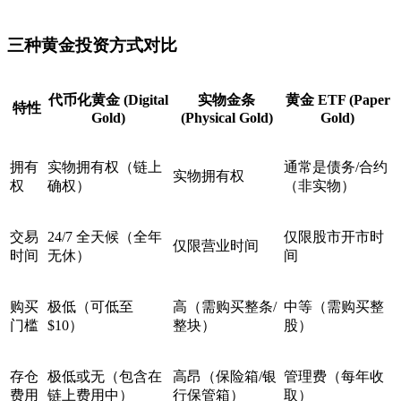
三种黄金投资方式对比
代币化黄金 (Digital
实物金条
黄金 ETF (Paper
特性
Gold)
(Physical Gold)
Gold)
拥有
实物拥有权（链上
通常是债务/合约
实物拥有权
权
确权）
（非实物）
交易
24/7 全天候（全年
仅限股市开市时
仅限营业时间
时间
无休）
间
购买
极低（可低至
高（需购买整条/
中等（需购买整
门槛
$10）
整块）
股）
存仓
极低或无（包含在
高昂（保险箱/银
管理费（每年收
费用
链上费用中）
行保管箱）
取）