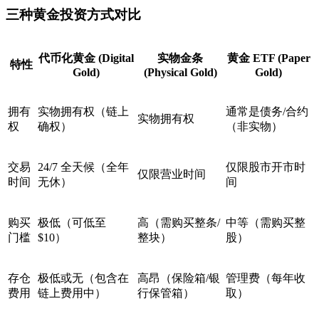
三种黄金投资方式对比
代币化黄金 (Digital
实物金条
黄金 ETF (Paper
特性
Gold)
(Physical Gold)
Gold)
拥有
实物拥有权（链上
通常是债务/合约
实物拥有权
权
确权）
（非实物）
交易
24/7 全天候（全年
仅限股市开市时
仅限营业时间
时间
无休）
间
购买
极低（可低至
高（需购买整条/
中等（需购买整
门槛
$10）
整块）
股）
存仓
极低或无（包含在
高昂（保险箱/银
管理费（每年收
费用
链上费用中）
行保管箱）
取）