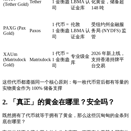
Tether
1 金衡盎
LBMA 认
化黄金，储备超
(Tether Gold)
司
证金库
148 吨
1 代币 =
伦敦
受纽约州金融服
PAXG (Pax
Paxos
1 金衡盎
LBMA 认
务局 (NYDFS) 监
Gold)
司
证金库
管
1 代币 =
2026 年新上线，
XAUm
专业级金
(Matrixdock
Matrixdock
1 金衡盎
支持香港持牌平
库
Gold)
司
台交易
这些代币都遵循同一个核心原则：
每一枚代币背后都有等量的
实物黄金作为 100% 储备支撑
2. 「真正」的黄金在哪里？安全吗？
既然拥有了代币就等于拥有了黄金，那么这些沉甸甸的金条到
底在哪里？