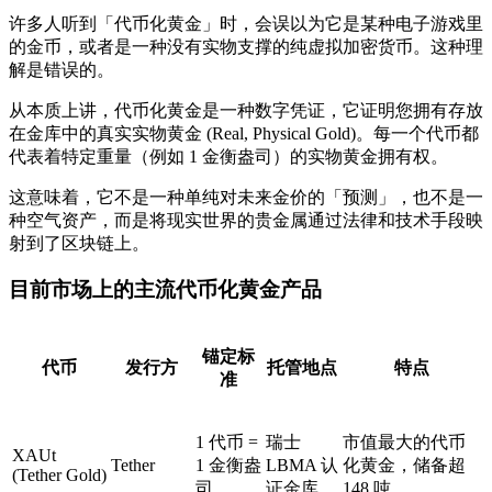
许多人听到「代币化黄金」时，会误以为它是某种电子游戏里
的金币，或者是一种没有实物支撑的纯虚拟加密货币。这种理
解是错误的。
从本质上讲，代币化黄金是一种数字凭证，它证明您拥有存放
在金库中的真实实物黄金 (Real, Physical Gold)。每一个代币都
代表着特定重量（例如 1 金衡盎司）的实物黄金拥有权。
这意味着，它不是一种单纯对未来金价的「预测」，也不是一
种空气资产，而是将现实世界的贵金属通过法律和技术手段映
射到了区块链上。
目前市场上的主流代币化黄金产品
锚定标
代币
发行方
托管地点
特点
准
1 代币 =
瑞士
市值最大的代币
XAUt
Tether
1 金衡盎
LBMA 认
化黄金，储备超
(Tether Gold)
司
证金库
148 吨