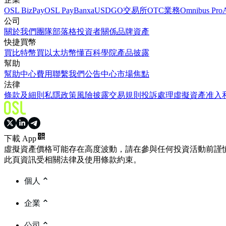
OSL BizPay
OSL Pay
Banxa
USDGO
交易所
OTC業務
Omnibus Pro
公司
關於我們
團隊
部落格
投資者關係
品牌資產
快捷買幣
買比特幣
買以太坊
幣懂百科
學院
產品披露
幫助
幫助中心
費用
聯繫我們
公告中心
市場焦點
法律
條款及細則
私隱政策
風險披露
交易規則
投訴處理
虛擬資產准入
下載 App
虛擬資產價格可能存在高度波動，請在參與任何投資活動前謹
此頁資訊受相關法律及使用條款約束。
個人
企業
公司