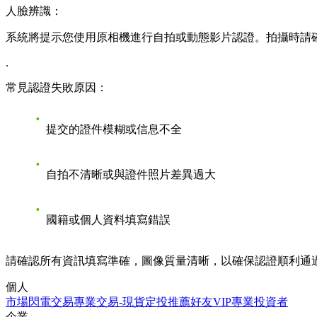
人臉辨識：
系統將提示您使用原相機進行自拍或動態影片認證。拍攝時請
.
常見認證失敗原因：
提交的證件模糊或信息不全
自拍不清晰或與證件照片差異過大
國籍或個人資料填寫錯誤
請確認所有資訊填寫準確，圖像質量清晰，以確保認證順利通
個人
市場
閃電交易
專業交易-現貨
定投
推薦好友
VIP
專業投資者
企業