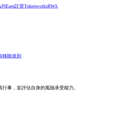
API
Earn
託管
Tokenworks
RWA
和移除規則
慎行事，並評估自身的風險承受能力。