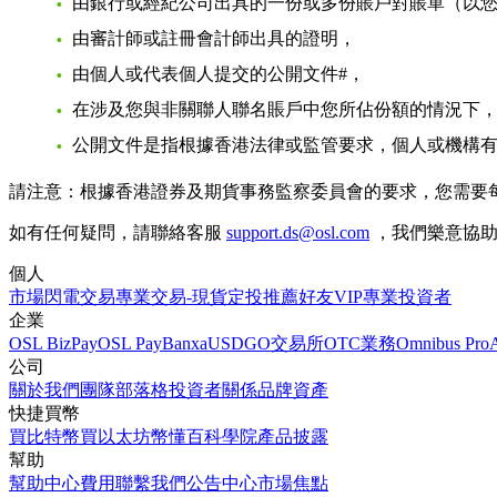
由銀行或經紀公司出具的一份或多份賬戶對賬單（以
由審計師或註冊會計師出具的證明，
由個人或代表個人提交的公開文件#，
在涉及您與非關聯人聯名賬戶中您所佔份額的情況下
公開文件是指根據香港法律或監管要求，個人或機構
請注意：
根據香港證券及期貨事務監察委員會的要求，您需要
如有任何疑問，請聯絡客服
support.ds@osl.com
，我們樂意協
個人
市場
閃電交易
專業交易-現貨
定投
推薦好友
VIP
專業投資者
企業
OSL BizPay
OSL Pay
Banxa
USDGO
交易所
OTC業務
Omnibus Pro
公司
關於我們
團隊
部落格
投資者關係
品牌資產
快捷買幣
買比特幣
買以太坊
幣懂百科
學院
產品披露
幫助
幫助中心
費用
聯繫我們
公告中心
市場焦點