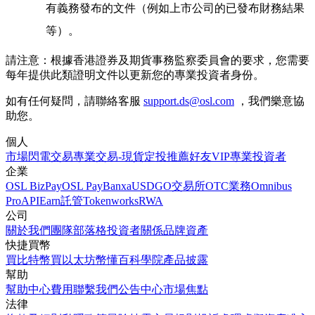
有義務發布的文件（例如上市公司的已發布財務結果
等）。
請注意：
根據香港證券及期貨事務監察委員會的要求，您需要
每年提供此類證明文件以更新您的專業投資者身份。
如有任何疑問，請聯絡客服
support.ds@osl.com
，我們樂意協
助您。
個人
市場
閃電交易
專業交易-現貨
定投
推薦好友
VIP
專業投資者
企業
OSL BizPay
OSL Pay
Banxa
USDGO
交易所
OTC業務
Omnibus
Pro
API
Earn
託管
Tokenworks
RWA
公司
關於我們
團隊
部落格
投資者關係
品牌資產
快捷買幣
買比特幣
買以太坊
幣懂百科
學院
產品披露
幫助
幫助中心
費用
聯繫我們
公告中心
市場焦點
法律