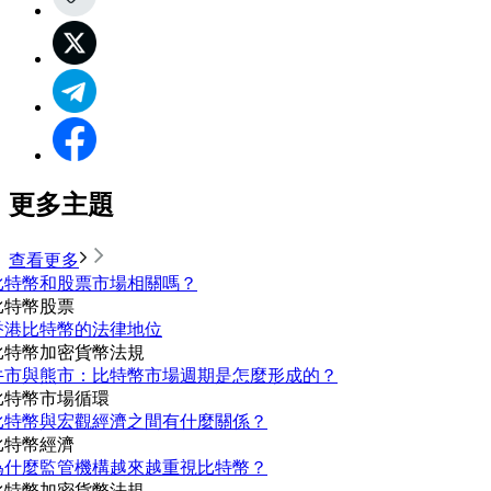
更多主題
查看更多
比特幣和股票市場相關嗎？
比特幣
股票
香港比特幣的法律地位
比特幣
加密貨幣法規
牛市與熊市：比特幣市場週期是怎麼形成的？
比特幣
市場循環
比特幣與宏觀經濟之間有什麼關係？
比特幣
經濟
為什麼監管機構越來越重視比特幣？
比特幣
加密貨幣法規