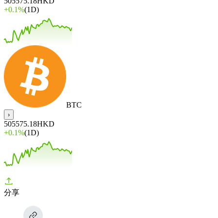
505575.18
HKD
+
0.1%
(1D)
BTC
›
505575.18
HKD
+
0.1%
(1D)
分享