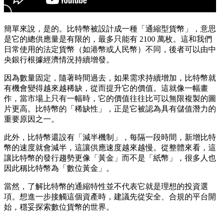
簡單來說，是的。比特幣被設計成一種「通縮型貨幣」，意思
是它的總供應量是有限的，最多只能有 2100 萬枚。這和我們
日常使用的法定貨幣（如港幣或人民幣）不同，後者可以由中
央銀行根據經濟情況持續增發。
因為數量固定，隨著時間過去，如果需求持續增加，比特幣就
有機會變得越來越稀缺，從而提升它的價值。這就像一幅畫
作，當市場上只有一幅時，它的價值往往比可以無限複製的圖
片更高。比特幣的「稀缺性」，正是它被認為具有儲值潛力的
重要原因之一。
此外，比特幣還設有「減半機制」，每隔一段時間，新增比特
幣的速度就會減半，這讓供應速度越來越慢。從整體來看，這
讓比特幣的發行趨勢更像「黃金」而不是「紙幣」，很多人也
因此稱比特幣為「數位黃金」。
當然，了解比特幣的通縮特性並不代表它就是理想的投資選
項。想進一步接觸這個資產時，建議先從安全、合規的平台開
始，穩妥探索數位貨幣的世界。