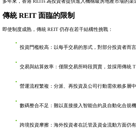
多年來，香港 REITs 為投資者提供進入機構級房地產市場
傳統 REIT 面臨的限制
即使制度成熟，傳統 REIT 仍存在若干結構性挑戰：
投資門檻較高
：以每手交易的形式，對部分投資者而
交易與結算效率
：僅限交易所時段買賣，並採用傳統 T+
營運流程繁複
：分派、再投資及公司行動需依賴多層
數碼整合不足
：難以直接接入智能合約及自動化合規
跨境投資摩擦
：海外投資者在託管及資金流動方面仍