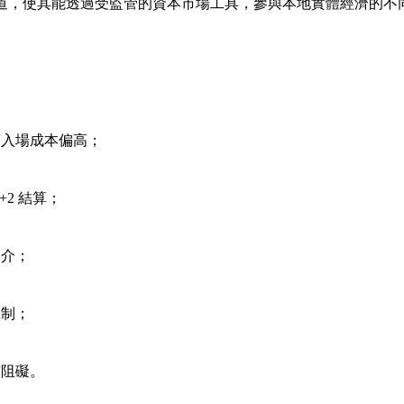
的渠道，使其能透過受監管的資本市場工具，參與本地實體經濟的不
言入場成本偏高；
2 結算；
中介；
機制；
有阻礙。