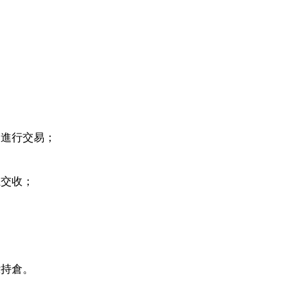
台進行交易；
上交收；
示持倉。