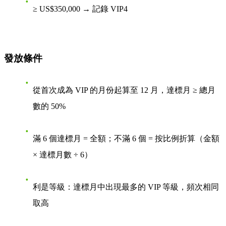
≥ US$350,000 → 記錄 VIP4
發放條件
從首次成為 VIP 的月份起算至 12 月，達標月 ≥ 總月
數的 50%
滿 6 個達標月 = 全額；不滿 6 個 = 按比例折算（金額
× 達標月數 ÷ 6）
利是等級：達標月中出現最多的 VIP 等級，頻次相同
取高