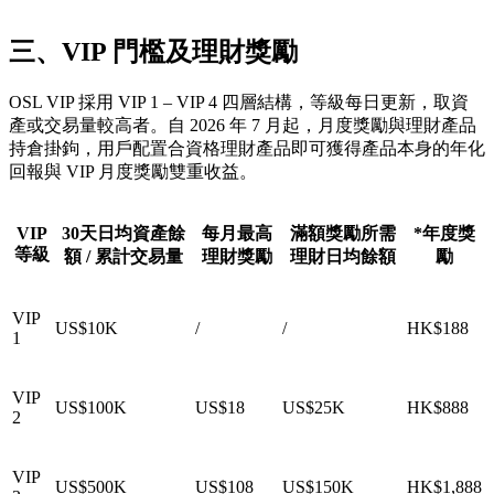
三、VIP 門檻及理財獎勵
OSL VIP 採用 VIP 1 – VIP 4 四層結構，等級每日更新，取資
產或交易量較高者。自 2026 年 7 月起，月度獎勵與理財產品
持倉掛鉤，用戶配置合資格理財產品即可獲得產品本身的年化
回報與 VIP 月度獎勵雙重收益。
VIP
30天日均資產餘
每月最高
滿額獎勵所需
*年度獎
等級
額 / 累計交易量
理財獎勵
理財日均餘額
勵
VIP
US$10K
/
/
HK$188
1
VIP
US$100K
US$18
US$25K
HK$888
2
VIP
US$500K
US$108
US$150K
HK$1,888