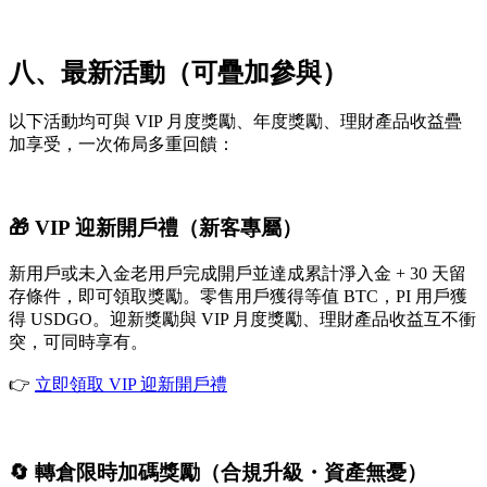
八、最新活動（可疊加參與）
以下活動均可與 VIP 月度獎勵、年度獎勵、理財產品收益疊
加享受，一次佈局多重回饋：
🎁 VIP 迎新開戶禮（新客專屬）
新用戶或未入金老用戶完成開戶並達成累計淨入金 + 30 天留
存條件，即可領取獎勵。零售用戶獲得等值 BTC，PI 用戶獲
得 USDGO。迎新獎勵與 VIP 月度獎勵、理財產品收益互不衝
突，可同時享有。
👉
立即領取 VIP 迎新開戶禮
🔄 轉倉限時加碼獎勵（合規升級・資產無憂）