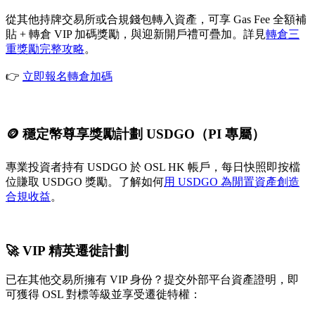
從其他持牌交易所或合規錢包轉入資產，可享 Gas Fee 全額補
貼 + 轉倉 VIP 加碼獎勵，與迎新開戶禮可疊加。詳見
轉倉三
重獎勵完整攻略
。
👉
立即報名轉倉加碼
🪙 穩定幣尊享獎勵計劃 USDGO（PI 專屬）
專業投資者持有 USDGO 於 OSL HK 帳戶，每日快照即按檔
位賺取 USDGO 獎勵。了解如何
用 USDGO 為閒置資產創造
合規收益
。
🚀 VIP 精英遷徙計劃
已在其他交易所擁有 VIP 身份？提交外部平台資產證明，即
可獲得 OSL 對標等級並享受遷徙特權：