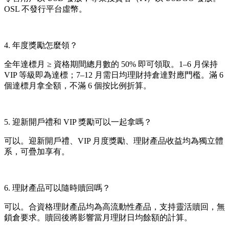
OSL 不發行平台虛幣。
4. 年度獎勵怎麼領？
全年達標月 ≥ 資格期間總月數的 50% 即可領取。1–6 月保持
VIP 等級即為達標；7–12 月需日均理財持倉達對應門檻。滿 6
個達標月拿全額，不滿 6 個按比例折算。
5. 迎新開戶禮和 VIP 獎勵可以一起拿嗎？
可以。迎新開戶禮、VIP 月度獎勵、理財產品收益均為獨立體
系，可疊加享有。
6. 理財產品可以隨時贖回嗎？
可以。合資格理財產品均為高流動性產品，支持靈活贖回，無
鎖倉要求。贖回後將影響當月理財日均餘額的計算。