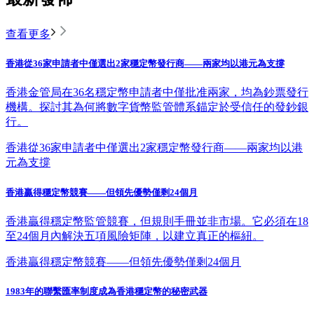
查看更多
香港從36家申請者中僅選出2家穩定幣發行商——兩家均以港元為支撐
香港金管局在36名穩定幣申請者中僅批准兩家，均為鈔票發行
機構。探討其為何將數字貨幣監管體系錨定於受信任的發鈔銀
行。
香港從36家申請者中僅選出2家穩定幣發行商——兩家均以港
元為支撐
香港贏得穩定幣競賽——但領先優勢僅剩24個月
香港贏得穩定幣監管競賽，但規則手冊並非市場。它必須在18
至24個月內解決五項風險矩陣，以建立真正的樞紐。
香港贏得穩定幣競賽——但領先優勢僅剩24個月
1983年的聯繫匯率制度成為香港穩定幣的秘密武器