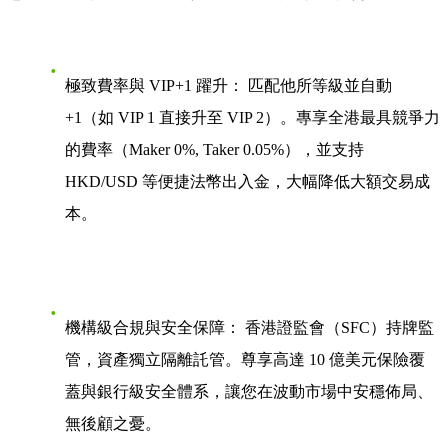
極致費率與 VIP+1 躍升：
匹配他所等級並自動
+1（如 VIP 1 直接升至 VIP 2）。專享全港最具競爭力
的費率（Maker 0%, Taker 0.05%），並支持
HKD/USD 等便捷法幣出入金，大幅降低大額交易成
本。
機構級合規與安全保障：
香港證監會（SFC）持牌監
管，資產獨立隔離託管。尊享高達 10 億美元保險覆
蓋與銀行級安全體系，讓您在波動市場中安穩佈局、
無後顧之憂。