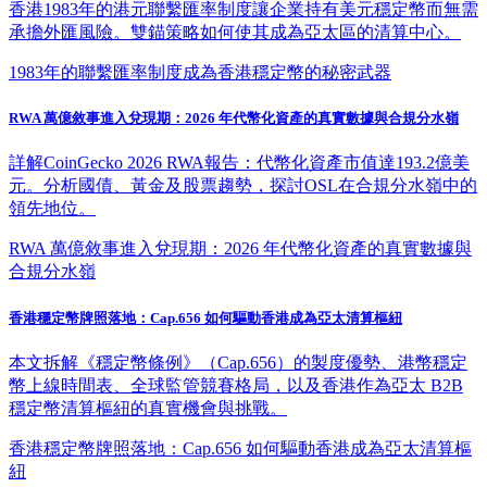
香港1983年的港元聯繫匯率制度讓企業持有美元穩定幣而無需
承擔外匯風險。雙錨策略如何使其成為亞太區的清算中心。
1983年的聯繫匯率制度成為香港穩定幣的秘密武器
RWA 萬億敘事進入兌現期：2026 年代幣化資產的真實數據與合規分水嶺
詳解CoinGecko 2026 RWA報告：代幣化資產市值達193.2億美
元。分析國債、黃金及股票趨勢，探討OSL在合規分水嶺中的
領先地位。
RWA 萬億敘事進入兌現期：2026 年代幣化資產的真實數據與
合規分水嶺
香港穩定幣牌照落地：Cap.656 如何驅動香港成為亞太清算樞紐
本文拆解《穩定幣條例》（Cap.656）的製度優勢、港幣穩定
幣上線時間表、全球監管競賽格局，以及香港作為亞太 B2B
穩定幣清算樞紐的真實機會與挑戰。
香港穩定幣牌照落地：Cap.656 如何驅動香港成為亞太清算樞
紐