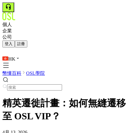
個人
企業
公司
登入
註冊
HK
幣懂百科
OSL學院
精英遷徙計畫：如何無縫遷移
至 OSL VIP？
4月 13, 2026