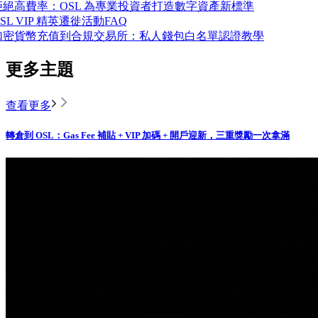
拒絕高費率：OSL 為專業投資者打造數字資產新標準
SL VIP 精英遷徙活動FAQ
加密貨幣充值到合規交易所：私人錢包白名單認證教學
更多主題
查看更多
轉倉到 OSL：Gas Fee 補貼 + VIP 加碼 + 開戶迎新，三重獎勵一次拿滿