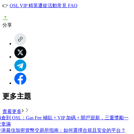
👉
OSL VIP 精英遷徙活動常見 FAQ
分享
更多主題
查看更多
倉到 OSL：Gas Fee 補貼 + VIP 加碼 + 開戶迎新，三重獎勵一
次拿滿
香港最佳加密貨幣交易所指南：如何選擇合規且安全的平台？