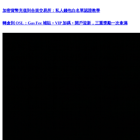
加密貨幣充值到合規交易所：私人錢包白名單認證教學
轉倉到 OSL：Gas Fee 補貼 + VIP 加碼 + 開戶迎新，三重獎勵一次拿滿