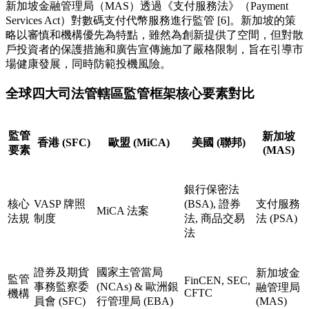
新加坡金融管理局（MAS）透過《支付服務法》（Payment
Services Act）對數碼支付代幣服務進行監管 [6]。新加坡的策
略以審慎和機構優先為特點，雖然為創新提供了空間，但對散
戶投資者的保護措施和廣告宣傳施加了嚴格限制，旨在引導市
場健康發展，同時防範投機風險。
全球四大司法管轄區監管框架核心要素對比
監管
新加坡
香港 (SFC)
歐盟 (MiCA)
美國 (聯邦)
要素
(MAS)
銀行保密法
核心
VASP 牌照
(BSA), 證券
支付服務
MiCA 法案
法規
制度
法, 商品交易
法 (PSA)
法
證券及期貨
國家主管當局
新加坡金
監管
FinCEN, SEC,
事務監察委
(NCAs) & 歐洲銀
融管理局
CFTC
機構
員會 (SFC)
行管理局 (EBA)
(MAS)