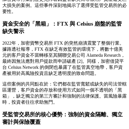
大損失的案例。這些事件深刻地揭示了選擇受監管交易所的必
要性。
資金安全的「黑箱」：FTX 與 Celsius 崩盤的監管
缺失警示
2022年，加密貨幣交易所 FTX 的突然崩潰震驚了整個行業。
據路透社報導，FTX 在缺乏有效監管的環境下，將數十億美
元的客戶資金不當轉移至其關聯交易公司 Alameda Research，
最終因無法應對用戶提款而申請破產 [2]。同樣，加密借貸平
台 Celsius Network 的倒閉也暴露了在監管真空地帶，客戶資
產被用於高風險投資且缺乏透明度的致命問題。
這些案例的共同點在於：它們都在監管寬鬆或缺失的司法管轄
區運營，客戶資金的存放和使用方式如同一個不透明的「黑
箱」，缺乏獨立的第三方審計和強制的法律保護。當風險暴露
時，投資者往往求助無門。
受監管交易所的核心優勢：強制的資金隔離、獨立
審計與保險覆蓋