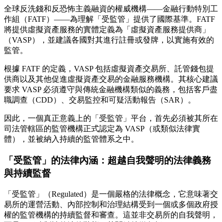
全球反洗錢和反恐怖主義融資的權威機構——金融行動特別工
作組（FATF）——為理解「受監管」提供了國際基準。FATF
將提供虛擬資產服務的實體定義為「虛擬資產服務提供商」
（VASP），並建議各國對其進行註冊或發牌，以實施有效的
監管。
根據 FATF 的定義，VASP 包括虛擬資產交易所、託管錢包提
供商以及其他促進虛擬資產交易的金融服務機構。其核心建議
要求 VASP 必須遵守與傳統金融機構類似的義務，包括客戶盡
職調查（CDD）、交易監控和可疑活動報告（SAR）。
因此，一個真正意義上的「受監管」平台，首先必須被其所在
司法管轄區的監管機構正式認定為 VASP（或類似法律實
體），並被納入持續的監管體系之中。
「受監管」的法律內涵：超越自我聲明的法律義務
與持續監督
「受監管」（Regulated）是一個嚴格的法律概念，它意味著交
易所的運營活動、內部控制和治理結構受到一個或多個政府授
權的監管機構的持續監督和審查。這並非交易所的自我聲明，