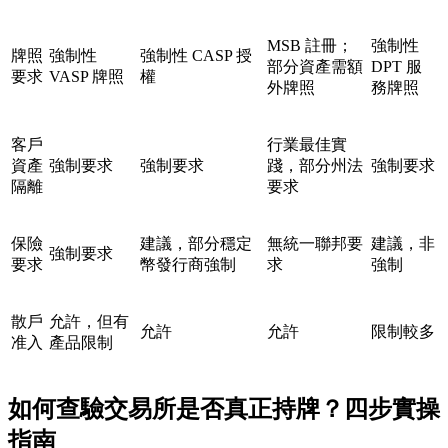
MSB 註冊；
強制性
牌照
強制性
強制性 CASP 授
部分資產需額
DPT 服
要求
VASP 牌照
權
外牌照
務牌照
客戶
行業最佳實
資產
強制要求
強制要求
踐，部分州法
強制要求
隔離
要求
保險
建議，部分穩定
無統一聯邦要
建議，非
強制要求
要求
幣發行商強制
求
強制
散戶
允許，但有
允許
允許
限制較多
准入
產品限制
如何查驗交易所是否真正持牌？四步實操
指南