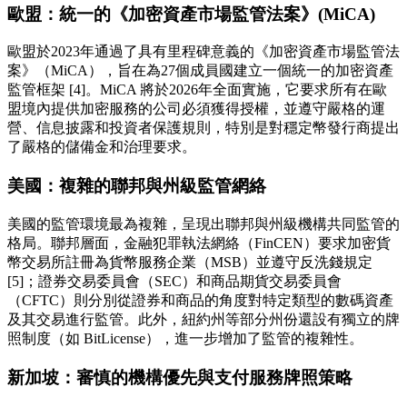
歐盟：統一的《加密資產市場監管法案》(MiCA)
歐盟於2023年通過了具有里程碑意義的《加密資產市場監管法
案》（MiCA），旨在為27個成員國建立一個統一的加密資產
監管框架 [4]。MiCA 將於2026年全面實施，它要求所有在歐
盟境內提供加密服務的公司必須獲得授權，並遵守嚴格的運
營、信息披露和投資者保護規則，特別是對穩定幣發行商提出
了嚴格的儲備金和治理要求。
美國：複雜的聯邦與州級監管網絡
美國的監管環境最為複雜，呈現出聯邦與州級機構共同監管的
格局。聯邦層面，金融犯罪執法網絡（FinCEN）要求加密貨
幣交易所註冊為貨幣服務企業（MSB）並遵守反洗錢規定
[5]；證券交易委員會（SEC）和商品期貨交易委員會
（CFTC）則分別從證券和商品的角度對特定類型的數碼資產
及其交易進行監管。此外，紐約州等部分州份還設有獨立的牌
照制度（如 BitLicense），進一步增加了監管的複雜性。
新加坡：審慎的機構優先與支付服務牌照策略