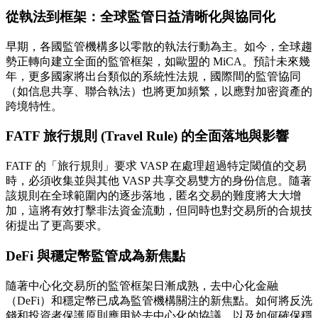
從執法到框架：全球監管日益清晰化與協同化
早期，各國監管機構多以零散的執法行動為主。如今，全球趨
勢正轉向建立全面的監管框架，如歐盟的 MiCA。預計未來幾
年，更多國家將出台類似的系統性法規，國際間的監管協同
（如信息共享、聯合執法）也將更加頻繁，以應對加密資產的
跨境特性。
FATF 旅行規則 (Travel Rule) 的全面落地與影響
FATF 的「旅行規則」要求 VASP 在處理超過特定閾值的交易
時，必須收集並與其他 VASP 共享交易雙方的身份信息。隨著
該規則在全球範圍內的逐步落地，匿名交易的難度將大大增
加，這將有效打擊非法資金流動，但同時也對交易所的合規技
術提出了更高要求。
DeFi 與穩定幣監管成為新焦點
隨著中心化交易所的監管框架日漸成熟，去中心化金融
（DeFi）和穩定幣已成為監管機構關注的新焦點。如何將反洗
錢和投資者保護原則應用於去中心化的協議，以及如何確保穩