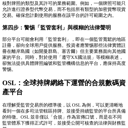
核對牌照的類型及其許可的業務範圍。例如，一個牌照可能只
允許進行證券型代幣交易，而不包括所有類型的加密貨幣現貨
交易。確保您計劃使用的服務在該平台的許可範圍之內。
第四步：警惕「監管套利」與模糊的法律聲明
部分平台可能會利用「監管套利」，即在一個監管寬鬆的地區
註冊，卻向全球用戶提供服務。投資者應警惕那些法律實體註
冊在離岸島國（如開曼群島、塞舌爾）但主要業務面向其他國
家的平台。同時，對於使用「遵守XX國法規」等模糊表述，
卻無法提供具體牌照編號和監管機構信息的平台，應保持高度
警惕。
OSL：全球持牌網絡下運營的合規數碼資
產平台
在理解受監管交易所的標準後，以 OSL 為例，可以更清晰地
看到一個在
多司法管轄區持牌、並接受持續監管
的平台所具備
的特徵。OSL 並非僅以「合規」作為宣傳口號，而是在不同
監管體系下獲得正式許可，並接受公開可核查的法律與財務監