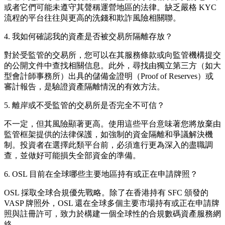
或者它們可能未遵守其聲稱運營地區的法律。缺乏嚴格 KYC
流程的平台往往與更高的洗錢和欺詐風險相關聯。
4. 我如何確認我的資產是否被交易所隔離存放？
對於受監管的交易所，您可以在其服務條款或向監管機構提交
的公開文件中查找相關信息。此外，尋找由獨立第三方（如大
型會計師事務所）出具的儲備金證明（Proof of Reserves）或
審計報告，是驗證資產隔離情況的有效方法。
5. 離岸或不受監管的交易所是否完全不可信？
不一定，但其風險顯著更高。使用這些平台意味著您將放棄由
監管框架提供的法律保護，如強制的資金隔離和爭議解決機
制。投資者在選擇此類平台前，必須進行更為深入的盡職調
查，並做好可能損失全部資金的準備。
6. OSL 目前在全球哪些主要地區持有或正在申請牌照？
OSL 採取全球合規優先戰略。除了在香港持有 SFC 頒發的
VASP 牌照外，OSL 還在全球多個主要市場持有或正在申請牌
照與註冊許可，致力於構建一個全球性的合規數碼資產服務網
絡。